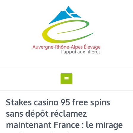
Stakes casino 95 free spins
sans dépôt réclamez
maintenant France : le mirage