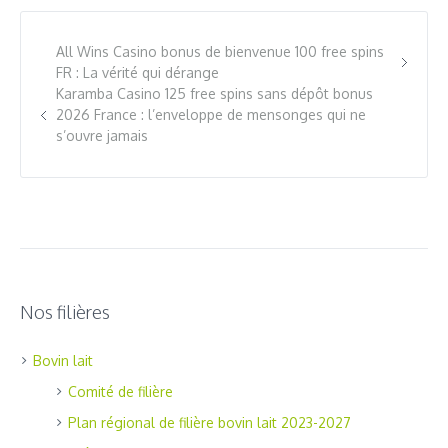
All Wins Casino bonus de bienvenue 100 free spins
FR : La vérité qui dérange
Karamba Casino 125 free spins sans dépôt bonus
2026 France : l’enveloppe de mensonges qui ne
s’ouvre jamais
Nos filières
Bovin lait
Comité de filière
Plan régional de filière bovin lait 2023-2027