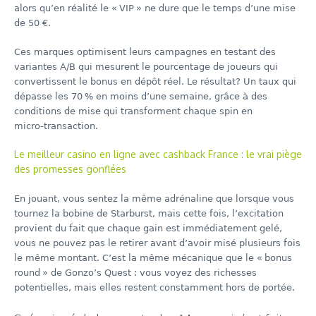
alors qu’en réalité le « VIP » ne dure que le temps d’une mise
de 50 €.
Ces marques optimisent leurs campagnes en testant des
variantes A/B qui mesurent le pourcentage de joueurs qui
convertissent le bonus en dépôt réel. Le résultat? Un taux qui
dépasse les 70 % en moins d’une semaine, grâce à des
conditions de mise qui transforment chaque spin en
micro‑transaction.
Le meilleur casino en ligne avec cashback France : le vrai piège
des promesses gonflées
En jouant, vous sentez la même adrénaline que lorsque vous
tournez la bobine de Starburst, mais cette fois, l’excitation
provient du fait que chaque gain est immédiatement gelé,
vous ne pouvez pas le retirer avant d’avoir misé plusieurs fois
le même montant. C’est la même mécanique que le « bonus
round » de Gonzo’s Quest : vous voyez des richesses
potentielles, mais elles restent constamment hors de portée.