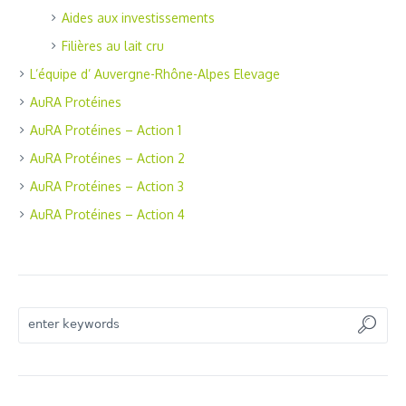
Aides aux investissements
Filières au lait cru
L’équipe d’ Auvergne-Rhône-Alpes Elevage
AuRA Protéines
AuRA Protéines – Action 1
AuRA Protéines – Action 2
AuRA Protéines – Action 3
AuRA Protéines – Action 4