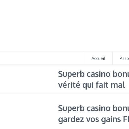
Accueil
Asso
Superb casino bonu
vérité qui fait mal
Superb casino bonu
gardez vos gains FR