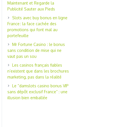
Maintenant et Regarde la
Publicité Sauter aux Pieds
Slots avec buy bonus en ligne
France : la face cachée des
promotions qui font mal au
portefeuille
Mr Fortune Casino : le bonus
sans condition de mise qui ne
vaut pas un sou
Les casinos français fiables
n’existent que dans les brochures
marketing, pas dans la réalité
Le “damslots casino bonus VIP
sans dépôt exclusif France” : une
illusion bien emballée