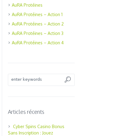
AuRA Protéines
AuRA Protéines – Action 1
AuRA Protéines – Action 2
AuRA Protéines – Action 3
AuRA Protéines – Action 4
Articles récents
Cyber Spins Casino Bonus
Sans Inscription : Jouez