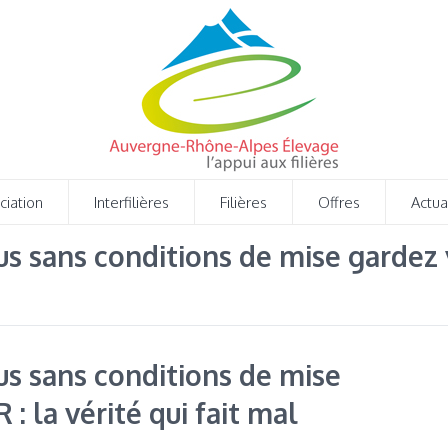
ciation
Interfilières
Filières
Offres
Actua
s sans conditions de mise gardez v
s sans conditions de mise
 : la vérité qui fait mal