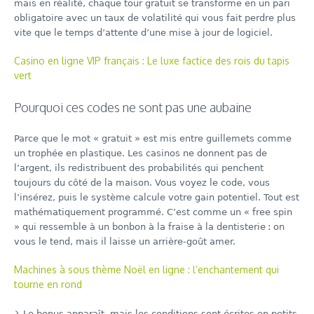
mais en réalité, chaque tour gratuit se transforme en un pari
obligatoire avec un taux de volatilité qui vous fait perdre plus
vite que le temps d’attente d’une mise à jour de logiciel.
Casino en ligne VIP français : Le luxe factice des rois du tapis
vert
Pourquoi ces codes ne sont pas une aubaine
Parce que le mot « gratuit » est mis entre guillemets comme
un trophée en plastique. Les casinos ne donnent pas de
l’argent, ils redistribuent des probabilités qui penchent
toujours du côté de la maison. Vous voyez le code, vous
l’insérez, puis le système calcule votre gain potentiel. Tout est
mathématiquement programmé. C’est comme un « free spin
» qui ressemble à un bonbon à la fraise à la dentisterie : on
vous le tend, mais il laisse un arrière‑goût amer.
Machines à sous thème Noël en ligne : l’enchantement qui
tourne en rond
Le bonus apparaît, mais les conditions sont écrites en petits