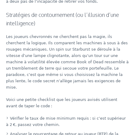
à deux pas de l’incapacité de retirer vos fonds.
Stratégies de contournement (ou l’illusion d’une
intelligence)
Les joueurs chevronnés ne cherchent pas la magie, ils
cherchent la logique. Ils comparent les machines à sous à des
rouages mécaniques. Un spin sur Starburst se déroule à la
vitesse d’une lampe clignotante, alors qu’un tour sur une
machine à volatilité élevée comme Book of Dead ressemble à
un tremblement de terre qui secoue votre portefeuille. Le
paradoxe, c’est que même si vous choisissez la machine la
plus lente, le code secret n’allège jamais les exigences de
mise.
Voici une petite checklist que les joueurs avisés utilisent
avant de taper le code :
Vérifier le taux de mise minimum requis : si c’est supérieur
à 2 €, passez votre chemin.
Analyser le pourcentage de retour au joueur (RTP) de la