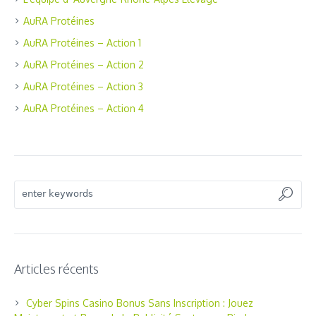
AuRA Protéines
AuRA Protéines – Action 1
AuRA Protéines – Action 2
AuRA Protéines – Action 3
AuRA Protéines – Action 4
Articles récents
Cyber Spins Casino Bonus Sans Inscription : Jouez