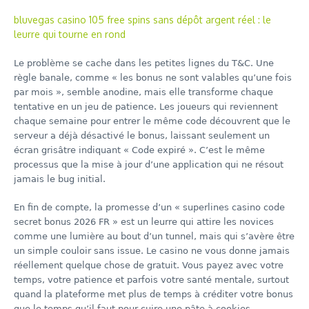
bluvegas casino 105 free spins sans dépôt argent réel : le
leurre qui tourne en rond
Le problème se cache dans les petites lignes du T&C. Une
règle banale, comme « les bonus ne sont valables qu’une fois
par mois », semble anodine, mais elle transforme chaque
tentative en un jeu de patience. Les joueurs qui reviennent
chaque semaine pour entrer le même code découvrent que le
serveur a déjà désactivé le bonus, laissant seulement un
écran grisâtre indiquant « Code expiré ». C’est le même
processus que la mise à jour d’une application qui ne résout
jamais le bug initial.
En fin de compte, la promesse d’un « superlines casino code
secret bonus 2026 FR » est un leurre qui attire les novices
comme une lumière au bout d’un tunnel, mais qui s’avère être
un simple couloir sans issue. Le casino ne vous donne jamais
réellement quelque chose de gratuit. Vous payez avec votre
temps, votre patience et parfois votre santé mentale, surtout
quand la plateforme met plus de temps à créditer votre bonus
que le temps qu’il faut pour cuire une pâte à cookies.