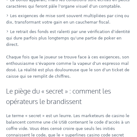
caractères qui feront pâle l’organe visuel d’un comptable.
Les exigences de mise sont souvent multipliées par cinq ou
dix, transformant votre gain en un cauchemar fiscal.
Le retrait des fonds est ralenti par une vérification d’identité
qui dure parfois plus longtemps qu’une partie de poker en
direct.
Chaque fois que le joueur se trouve face à ces exigences, son
enthousiasme s’évapore comme la vapeur d’un espresso mal
dosé. La réalité est plus douloureuse que le son d’un ticket de
caisse qui se remplit de chiffres.
Le piège du « secret » : comment les
opérateurs le brandissent
Le terme « secret » est un leurre. Les marketeurs de casino le
balancent comme une clé USB contenant le code d’accès à un
coffre vide. Vous êtes censé croire que seuls les initiés
connaissent le code, que le « superlines casino code secret