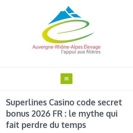
Superlines Casino code secret
bonus 2026 FR : le mythe qui
fait perdre du temps