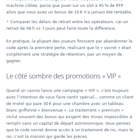
machine ciblée, parce que jouer sur un slot à 95 % de RTP
alors que vous avez un bonus de 10 € n’a jamais été rentable.
Comparer les délais de retrait entre les opérateurs, car un
retrait de 48 h vs 7 jours peut faire toute la différence.
En pratique, la plupart des joueurs finissent par abandonner le
code après la première perte, réalisant que le « secret » était
simplement une stratégie de rétention, pas un moyen de
gagner.
Le côté sombre des promotions « VIP »
Quand un casino lance une campagne « VIP », c’est toujours
avec l’intention de vous faire sentir spécial… comme un client
de motel qui paie 30 € pour une chambre avec un tableau
blanc griffonné « bienvenue ». Le traitement « premium »
inclut souvent des bonus qui exigent des mises impossibles à
remplir sans un capital de départ astronomique. Vous pensez
que le code secret donne accès à un traitement de roi, mais le
roi, c’est la maison qui garde les pièces.