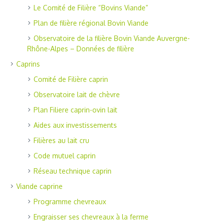
Le Comité de Filière “Bovins Viande”
Plan de filière régional Bovin Viande
Observatoire de la filière Bovin Viande Auvergne-
Rhône-Alpes – Données de filière
Caprins
Comité de Filière caprin
Observatoire lait de chèvre
Plan Filiere caprin-ovin lait
Aides aux investissements
Filières au lait cru
Code mutuel caprin
Réseau technique caprin
Viande caprine
Programme chevreaux
Engraisser ses chevreaux à la ferme