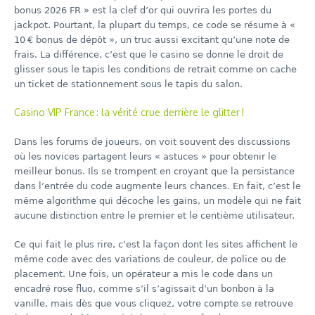
bonus 2026 FR » est la clef d’or qui ouvrira les portes du
jackpot. Pourtant, la plupart du temps, ce code se résume à «
10 € bonus de dépôt », un truc aussi excitant qu’une note de
frais. La différence, c’est que le casino se donne le droit de
glisser sous le tapis les conditions de retrait comme on cache
un ticket de stationnement sous le tapis du salon.
Casino VIP France : la vérité crue derrière le glitter !
Dans les forums de joueurs, on voit souvent des discussions
où les novices partagent leurs « astuces » pour obtenir le
meilleur bonus. Ils se trompent en croyant que la persistance
dans l’entrée du code augmente leurs chances. En fait, c’est le
même algorithme qui décoche les gains, un modèle qui ne fait
aucune distinction entre le premier et le centième utilisateur.
Ce qui fait le plus rire, c’est la façon dont les sites affichent le
même code avec des variations de couleur, de police ou de
placement. Une fois, un opérateur a mis le code dans un
encadré rose fluo, comme s’il s’agissait d’un bonbon à la
vanille, mais dès que vous cliquez, votre compte se retrouve