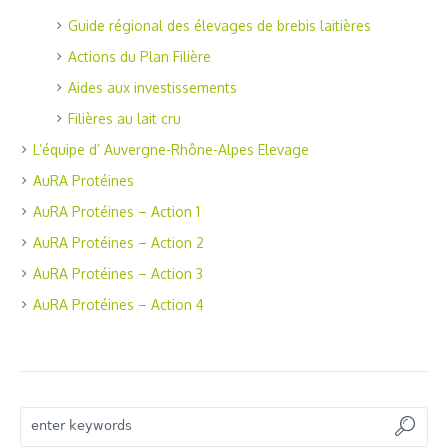
Guide régional des élevages de brebis laitières
Actions du Plan Filière
Aides aux investissements
Filières au lait cru
L’équipe d’ Auvergne-Rhône-Alpes Elevage
AuRA Protéines
AuRA Protéines – Action 1
AuRA Protéines – Action 2
AuRA Protéines – Action 3
AuRA Protéines – Action 4