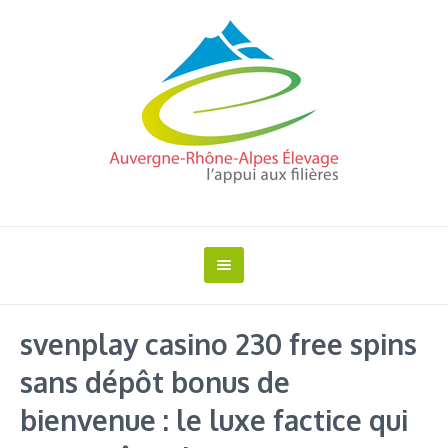
svenplay casino 230 free spins
sans dépôt bonus de
bienvenue : le luxe factice qui