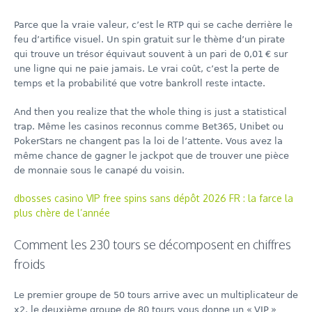
Parce que la vraie valeur, c’est le RTP qui se cache derrière le
feu d’artifice visuel. Un spin gratuit sur le thème d’un pirate
qui trouve un trésor équivaut souvent à un pari de 0,01 € sur
une ligne qui ne paie jamais. Le vrai coût, c’est la perte de
temps et la probabilité que votre bankroll reste intacte.
And then you realize that the whole thing is just a statistical
trap. Même les casinos reconnus comme Bet365, Unibet ou
PokerStars ne changent pas la loi de l’attente. Vous avez la
même chance de gagner le jackpot que de trouver une pièce
de monnaie sous le canapé du voisin.
dbosses casino VIP free spins sans dépôt 2026 FR : la farce la
plus chère de l’année
Comment les 230 tours se décomposent en chiffres
froids
Le premier groupe de 50 tours arrive avec un multiplicateur de
x2, le deuxième groupe de 80 tours vous donne un « VIP »