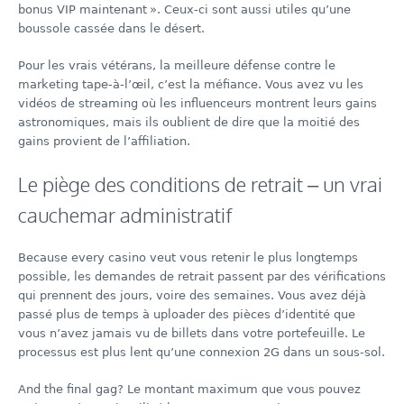
bonus VIP maintenant ». Ceux‑ci sont aussi utiles qu’une
boussole cassée dans le désert.
Pour les vrais vétérans, la meilleure défense contre le
marketing tape‑à‑l’œil, c’est la méfiance. Vous avez vu les
vidéos de streaming où les influenceurs montrent leurs gains
astronomiques, mais ils oublient de dire que la moitié des
gains provient de l’affiliation.
Le piège des conditions de retrait – un vrai
cauchemar administratif
Because every casino veut vous retenir le plus longtemps
possible, les demandes de retrait passent par des vérifications
qui prennent des jours, voire des semaines. Vous avez déjà
passé plus de temps à uploader des pièces d’identité que
vous n’avez jamais vu de billets dans votre portefeuille. Le
processus est plus lent qu’une connexion 2G dans un sous‑sol.
And the final gag? Le montant maximum que vous pouvez