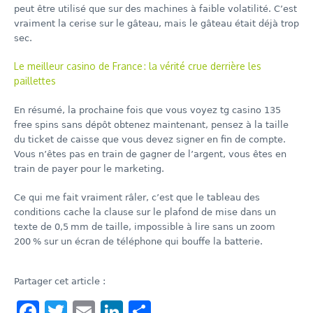
peut être utilisé que sur des machines à faible volatilité. C’est
vraiment la cerise sur le gâteau, mais le gâteau était déjà trop
sec.
Le meilleur casino de France : la vérité crue derrière les
paillettes
En résumé, la prochaine fois que vous voyez tg casino 135
free spins sans dépôt obtenez maintenant, pensez à la taille
du ticket de caisse que vous devez signer en fin de compte.
Vous n’êtes pas en train de gagner de l’argent, vous êtes en
train de payer pour le marketing.
Ce qui me fait vraiment râler, c’est que le tableau des
conditions cache la clause sur le plafond de mise dans un
texte de 0,5 mm de taille, impossible à lire sans un zoom
200 % sur un écran de téléphone qui bouffe la batterie.
Partager cet article :
Facebook
Twitter
Email
LinkedIn
Share