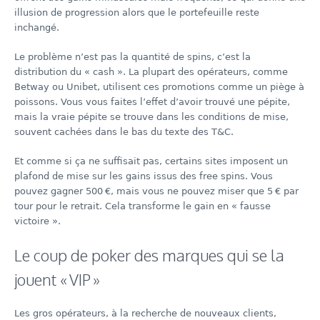
illusion de progression alors que le portefeuille reste
inchangé.
Le problème n’est pas la quantité de spins, c’est la
distribution du « cash ». La plupart des opérateurs, comme
Betway ou Unibet, utilisent ces promotions comme un piège à
poissons. Vous vous faites l’effet d’avoir trouvé une pépite,
mais la vraie pépite se trouve dans les conditions de mise,
souvent cachées dans le bas du texte des T&C.
Et comme si ça ne suffisait pas, certains sites imposent un
plafond de mise sur les gains issus des free spins. Vous
pouvez gagner 500 €, mais vous ne pouvez miser que 5 € par
tour pour le retrait. Cela transforme le gain en « fausse
victoire ».
Le coup de poker des marques qui se la
jouent « VIP »
Les gros opérateurs, à la recherche de nouveaux clients,