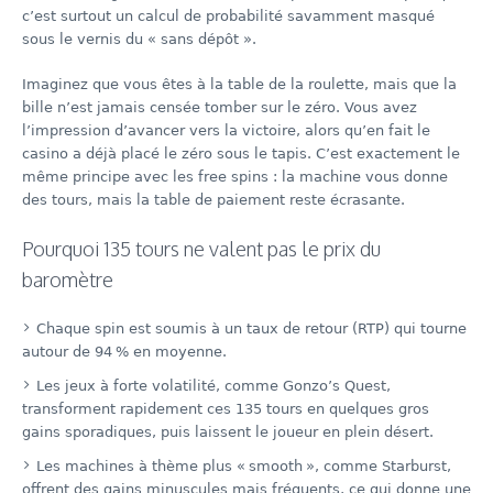
c’est surtout un calcul de probabilité savamment masqué
sous le vernis du « sans dépôt ».
Imaginez que vous êtes à la table de la roulette, mais que la
bille n’est jamais censée tomber sur le zéro. Vous avez
l’impression d’avancer vers la victoire, alors qu’en fait le
casino a déjà placé le zéro sous le tapis. C’est exactement le
même principe avec les free spins : la machine vous donne
des tours, mais la table de paiement reste écrasante.
Pourquoi 135 tours ne valent pas le prix du
baromètre
Chaque spin est soumis à un taux de retour (RTP) qui tourne
autour de 94 % en moyenne.
Les jeux à forte volatilité, comme Gonzo’s Quest,
transforment rapidement ces 135 tours en quelques gros
gains sporadiques, puis laissent le joueur en plein désert.
Les machines à thème plus « smooth », comme Starburst,
offrent des gains minuscules mais fréquents, ce qui donne une