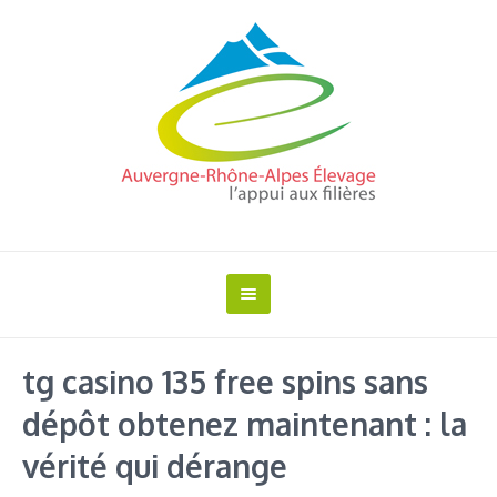
tg casino 135 free spins sans
dépôt obtenez maintenant : la
vérité qui dérange