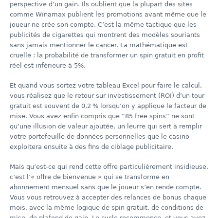
perspective d’un gain. Ils oublient que la plupart des sites
comme Winamax publient les promotions avant même que le
joueur ne crée son compte. C’est la même tactique que les
publicités de cigarettes qui montrent des modèles souriants
sans jamais mentionner le cancer. La mathématique est
cruelle : la probabilité de transformer un spin gratuit en profit
réel est inférieure à 5%.
Et quand vous sortez votre tableau Excel pour faire le calcul,
vous réalisez que le retour sur investissement (ROI) d’un tour
gratuit est souvent de 0,2 % lorsqu’on y applique le facteur de
mise. Vous avez enfin compris que “85 free spins” ne sont
qu’une illusion de valeur ajoutée, un leurre qui sert à remplir
votre portefeuille de données personnelles que le casino
exploitera ensuite à des fins de ciblage publicitaire.
Mais qu’est‑ce qui rend cette offre particulièrement insidieuse,
c’est l’« offre de bienvenue » qui se transforme en
abonnement mensuel sans que le joueur s’en rende compte.
Vous vous retrouvez à accepter des relances de bonus chaque
mois, avec la même logique de spin gratuit, de conditions de
mise, de plafond de gain. Le cycle recommence, et vous avez