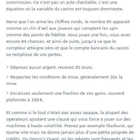
commission. Ce n’est pas un acte charitable, c’est une
équation où la variable du casino est toujours dominante.
Parce que l’on aime les chiffres ronds, le nombre 85 apparaît
comme un clin d’œil aux joueurs qui comptent les spin
comme des points de fidélité. Vous jouez une fois, vous avez
encore 84 chances, et ainsi de suite, jusqu’à ce que le
compteur atteigne zéro et que le compte bancaire du casino
se remplisse de vos pertes.
Déposez aucun argent, recevez 85 tours.
Respectez les conditions de mise, généralement 30x la
mise.
Encaissez seulement une fraction de vos gains, souvent
plafonnés à 100 €.
Et comme si le tout n’était pas assez opaque, la plupart des
opérateurs ajoutent une clause qui vous force à jouer sur des
machines à haute volatilité. Prenez par exemple Starburst, qui
tourne vite mais ne donne jamais plus d’une petite poignée de
crédits. Ou Gonzo’s Quest, où les reboots sont fréquents et les