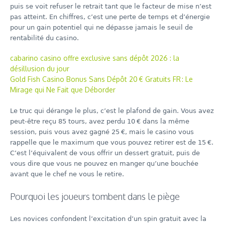
puis se voit refuser le retrait tant que le facteur de mise n’est
pas atteint. En chiffres, c’est une perte de temps et d’énergie
pour un gain potentiel qui ne dépasse jamais le seuil de
rentabilité du casino.
cabarino casino offre exclusive sans dépôt 2026 : la
désillusion du jour
Gold Fish Casino Bonus Sans Dépôt 20 € Gratuits FR : Le
Mirage qui Ne Fait que Déborder
Le truc qui dérange le plus, c’est le plafond de gain. Vous avez
peut‑être reçu 85 tours, avez perdu 10 € dans la même
session, puis vous avez gagné 25 €, mais le casino vous
rappelle que le maximum que vous pouvez retirer est de 15 €.
C’est l’équivalent de vous offrir un dessert gratuit, puis de
vous dire que vous ne pouvez en manger qu’une bouchée
avant que le chef ne vous le retire.
Pourquoi les joueurs tombent dans le piège
Les novices confondent l’excitation d’un spin gratuit avec la