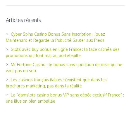
Articles récents
Cyber Spins Casino Bonus Sans Inscription : Jouez
Maintenant et Regarde la Publicité Sauter aux Pieds
Slots avec buy bonus en ligne France : la face cachée des
promotions qui font mal au portefeuille
Mr Fortune Casino : le bonus sans condition de mise qui ne
vaut pas un sou
Les casinos français fiables n’existent que dans les
brochures marketing, pas dans la réalité
Le “damslots casino bonus VIP sans dépôt exclusif France” :
une illusion bien emballée