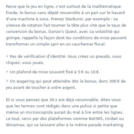
Parce que le jeu en ligne, c’est surtout de la mathématique
froide, le bonus sans dépôt ressemble à un pari sur le hasard
d’une machine à sous. Prenez Starburst, par exemple : sa
vitesse de rotation fait tourner la tête plus vite que le taux de
conversion du bonus. Gonzo’s Quest, avec sa volatilité qui
grimpe, rappelle la façon dont les conditions de mise peuvent
transformer un simple spin en un cauchemar fiscal.
Pas de vérification d’identité. Vous créez un pseudo, vous
cliquez, vous jouez.
Un plafond de mise souvent fixé à 5 € ou 10 €.
Un wagering qui peut atteindre 30x le bonus, donc 300 € de
jeu avant de toucher à votre argent.
Et si vous pensez que 30 x est déjà raisonnable, dites-vous
que les termes sont rédigés dans une police si petite que
même un microscopiste aurait du mal à lire entre les lignes.
Le tout, servi par des plateformes comme Bet365, Unibet ou
Winamax, qui se laissent aller à la même parade marketing.