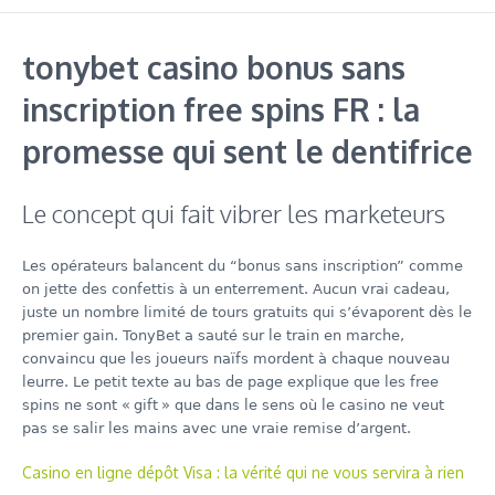
tonybet casino bonus sans
inscription free spins FR : la
promesse qui sent le dentifrice
Le concept qui fait vibrer les marketeurs
Les opérateurs balancent du “bonus sans inscription” comme
on jette des confettis à un enterrement. Aucun vrai cadeau,
juste un nombre limité de tours gratuits qui s’évaporent dès le
premier gain. TonyBet a sauté sur le train en marche,
convaincu que les joueurs naïfs mordent à chaque nouveau
leurre. Le petit texte au bas de page explique que les free
spins ne sont « gift » que dans le sens où le casino ne veut
pas se salir les mains avec une vraie remise d’argent.
Casino en ligne dépôt Visa : la vérité qui ne vous servira à rien