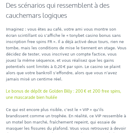
Des scénarios qui ressemblent à des
cauchemars logiques
Imaginez : vous êtes au café, votre ami vous montre son
écran scintillant où s’affiche le « tonybet casino bonus sans
inscription free spins FR ». Il a déjà activé deux tours, rien ne
tombe, mais les conditions de mise le tiennent en otage. Vous
décidez de tester, vous inscrivez un compte factice, vous
jouez la même séquence, et vous réalisez que les gains
potentiels sont limités à 0,20 € par spin. Le casino se plaint
alors que votre bankroll s’effondre, alors que vous n’avez
jamais misé un centime réel.
Le bonus de dépôt de Golden Billy : 200 € et 200 free spins,
une mascarade bien huilée
Ce qui est encore plus risible, c’est le « VIP » qu’ils
brandissent comme un trophée. En réalité, ce VIP ressemble à
un motel bon marché, fraîchement repeint, qui essaie de
masquer les fissures du plafond. Vous vous retrouvez à devoir