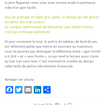
la plus flagrante, mais vous avez encore avalé la promesse
vide d’un gain facile.
Jeux de grattage en ligne gros gains : le mirage qui fait grincer
les dents des vrais joueurs
Le «unique casino bonus de bienvenue sans dépôt France»
n’est qu’un mirage publicitaire
Et pour couronner le tout, la police du tableau de bord du jeu
est tellement petite que même en zoomant au maximum,
vous ne pourrez pas distinguer la différence entre « gain limité
à 0,10 € » et « sans limite », ce qui rend la lecture aussi claire
qu’une nuit sans lune. C’est vraiment le comble du design,
cette taille de police ridiculement minuscule.
Partager cet article :
Facebook
Twitter
Email
LinkedIn
Share
24 avril 2026
0