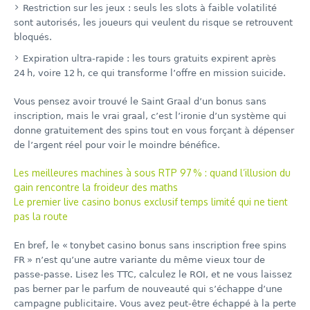
Restriction sur les jeux : seuls les slots à faible volatilité
sont autorisés, les joueurs qui veulent du risque se retrouvent
bloqués.
Expiration ultra-rapide : les tours gratuits expirent après
24 h, voire 12 h, ce qui transforme l’offre en mission suicide.
Vous pensez avoir trouvé le Saint Graal d’un bonus sans
inscription, mais le vrai graal, c’est l’ironie d’un système qui
donne gratuitement des spins tout en vous forçant à dépenser
de l’argent réel pour voir le moindre bénéfice.
Les meilleures machines à sous RTP 97 % : quand l’illusion du
gain rencontre la froideur des maths
Le premier live casino bonus exclusif temps limité qui ne tient
pas la route
En bref, le « tonybet casino bonus sans inscription free spins
FR » n’est qu’une autre variante du même vieux tour de
passe-passe. Lisez les TTC, calculez le ROI, et ne vous laissez
pas berner par le parfum de nouveauté qui s’échappe d’une
campagne publicitaire. Vous avez peut-être échappé à la perte