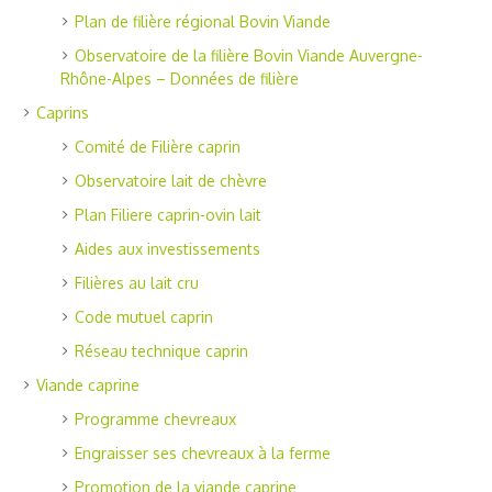
Plan de filière régional Bovin Viande
Observatoire de la filière Bovin Viande Auvergne-
Rhône-Alpes – Données de filière
Caprins
Comité de Filière caprin
Observatoire lait de chèvre
Plan Filiere caprin-ovin lait
Aides aux investissements
Filières au lait cru
Code mutuel caprin
Réseau technique caprin
Viande caprine
Programme chevreaux
Engraisser ses chevreaux à la ferme
Promotion de la viande caprine