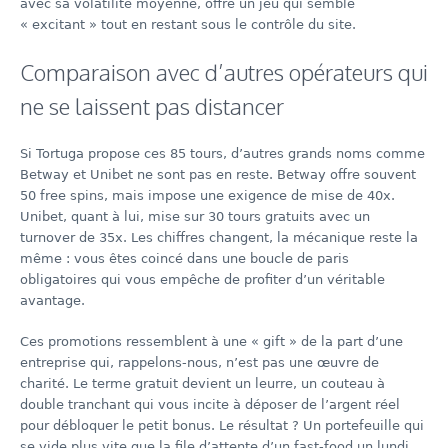
avec sa volatilité moyenne, offre un jeu qui semble
« excitant » tout en restant sous le contrôle du site.
Comparaison avec d’autres opérateurs qui
ne se laissent pas distancer
Si Tortuga propose ces 85 tours, d’autres grands noms comme
Betway et Unibet ne sont pas en reste. Betway offre souvent
50 free spins, mais impose une exigence de mise de 40x.
Unibet, quant à lui, mise sur 30 tours gratuits avec un
turnover de 35x. Les chiffres changent, la mécanique reste la
même : vous êtes coincé dans une boucle de paris
obligatoires qui vous empêche de profiter d’un véritable
avantage.
Ces promotions ressemblent à une « gift » de la part d’une
entreprise qui, rappelons‑nous, n’est pas une œuvre de
charité. Le terme gratuit devient un leurre, un couteau à
double tranchant qui vous incite à déposer de l’argent réel
pour débloquer le petit bonus. Le résultat ? Un portefeuille qui
se vide plus vite que la file d’attente d’un fast‑food un lundi