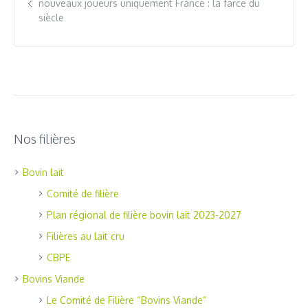
nouveaux joueurs uniquement France : la farce du
siècle
Nos filières
Bovin lait
Comité de filière
Plan régional de filière bovin lait 2023-2027
Filières au lait cru
CBPE
Bovins Viande
Le Comité de Filière “Bovins Viande”