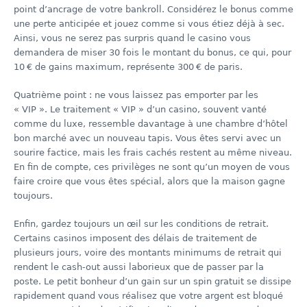
point d’ancrage de votre bankroll. Considérez le bonus comme
une perte anticipée et jouez comme si vous étiez déjà à sec.
Ainsi, vous ne serez pas surpris quand le casino vous
demandera de miser 30 fois le montant du bonus, ce qui, pour
10 € de gains maximum, représente 300 € de paris.
Quatrième point : ne vous laissez pas emporter par les
« VIP ». Le traitement « VIP » d’un casino, souvent vanté
comme du luxe, ressemble davantage à une chambre d’hôtel
bon marché avec un nouveau tapis. Vous êtes servi avec un
sourire factice, mais les frais cachés restent au même niveau.
En fin de compte, ces privilèges ne sont qu’un moyen de vous
faire croire que vous êtes spécial, alors que la maison gagne
toujours.
Enfin, gardez toujours un œil sur les conditions de retrait.
Certains casinos imposent des délais de traitement de
plusieurs jours, voire des montants minimums de retrait qui
rendent le cash‑out aussi laborieux que de passer par la
poste. Le petit bonheur d’un gain sur un spin gratuit se dissipe
rapidement quand vous réalisez que votre argent est bloqué