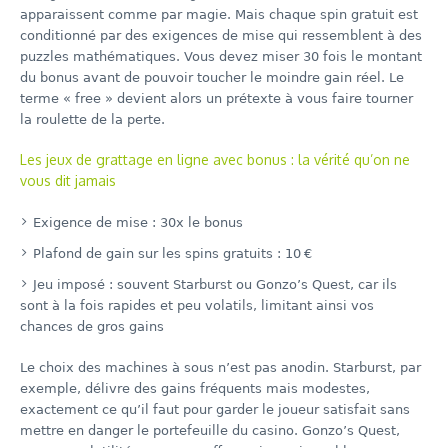
apparaissent comme par magie. Mais chaque spin gratuit est
conditionné par des exigences de mise qui ressemblent à des
puzzles mathématiques. Vous devez miser 30 fois le montant
du bonus avant de pouvoir toucher le moindre gain réel. Le
terme « free » devient alors un prétexte à vous faire tourner
la roulette de la perte.
Les jeux de grattage en ligne avec bonus : la vérité qu’on ne
vous dit jamais
Exigence de mise : 30x le bonus
Plafond de gain sur les spins gratuits : 10 €
Jeu imposé : souvent Starburst ou Gonzo’s Quest, car ils
sont à la fois rapides et peu volatils, limitant ainsi vos
chances de gros gains
Le choix des machines à sous n’est pas anodin. Starburst, par
exemple, délivre des gains fréquents mais modestes,
exactement ce qu’il faut pour garder le joueur satisfait sans
mettre en danger le portefeuille du casino. Gonzo’s Quest,