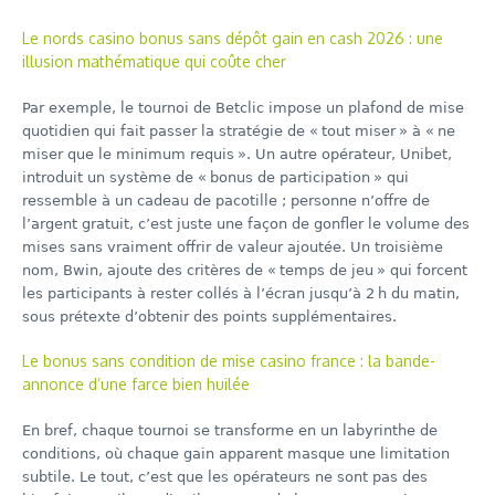
Le nords casino bonus sans dépôt gain en cash 2026 : une
illusion mathématique qui coûte cher
Par exemple, le tournoi de Betclic impose un plafond de mise
quotidien qui fait passer la stratégie de « tout miser » à « ne
miser que le minimum requis ». Un autre opérateur, Unibet,
introduit un système de « bonus de participation » qui
ressemble à un cadeau de pacotille ; personne n’offre de
l’argent gratuit, c’est juste une façon de gonfler le volume des
mises sans vraiment offrir de valeur ajoutée. Un troisième
nom, Bwin, ajoute des critères de « temps de jeu » qui forcent
les participants à rester collés à l’écran jusqu’à 2 h du matin,
sous prétexte d’obtenir des points supplémentaires.
Le bonus sans condition de mise casino france : la bande-
annonce d’une farce bien huilée
En bref, chaque tournoi se transforme en un labyrinthe de
conditions, où chaque gain apparent masque une limitation
subtile. Le tout, c’est que les opérateurs ne sont pas des