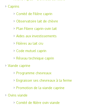
Caprins
Comité de Filière caprin
Observatoire lait de chèvre
Plan Filiere caprin-ovin lait
Aides aux investissements
Filières au lait cru
Code mutuel caprin
Réseau technique caprin
Viande caprine
Programme chevreaux
Engraisser ses chevreaux à la ferme
Promotion de la viande caprine
Ovins viande
Comité de filière ovin viande