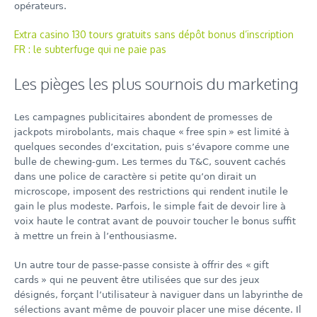
opérateurs.
Extra casino 130 tours gratuits sans dépôt bonus d’inscription
FR : le subterfuge qui ne paie pas
Les pièges les plus sournois du marketing
Les campagnes publicitaires abondent de promesses de
jackpots mirobolants, mais chaque « free spin » est limité à
quelques secondes d’excitation, puis s’évapore comme une
bulle de chewing-gum. Les termes du T&C, souvent cachés
dans une police de caractère si petite qu’on dirait un
microscope, imposent des restrictions qui rendent inutile le
gain le plus modeste. Parfois, le simple fait de devoir lire à
voix haute le contrat avant de pouvoir toucher le bonus suffit
à mettre un frein à l’enthousiasme.
Un autre tour de passe-passe consiste à offrir des « gift
cards » qui ne peuvent être utilisées que sur des jeux
désignés, forçant l’utilisateur à naviguer dans un labyrinthe de
sélections avant même de pouvoir placer une mise décente. Il