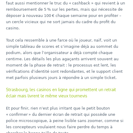
faut aussi mentionner le truc du « cashback » qui revient à un
remboursement de 5 % sur les pertes, mais qui nécessite de
déposer à nouveau 100 € chaque semaine pour en profiter –
un cercle vicieux qui ne sort jamais du cadre du profit du
casino.
Tout cela ressemble à une farce où le joueur, naïf, voit un
simple tableau de scores et s’imagine déjà au sommet du
podium, alors que l’organisateur a déjà compté chaque
centime. Les détails les plus agaçants arrivent souvent au
moment de la phase de retrait : le processus est lent, les
vérifications d’identité sont redondantes, et le support client
met parfois plusieurs jours à répondre à un simple ticket.
Strasbourg, les casinos en ligne qui promettent un retrait
éclair mais livrent le même vieux tournevis
Et pour finir, rien n’est plus irritant que le petit bouton
« confirmer » du dernier écran de retrait qui possède une
police microscopique, à peine lisible sans zoomer, comme si
les concepteurs voulaient nous faire perdre du temps à