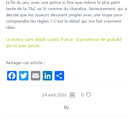
la fin du jeu, avec une police si fine que même le plus petit
texte de la T&C se lit comme du charabia. Sérieusement, qui a
décidé que les joueurs devaient jongler avec une loupe pour
comprendre les règles ? C’est le détail qui me fait vraiment
râler.
Le bonus sans dépôt casino france : la promesse de gratuité
qui ne paie jamais
Partager cet article :
Facebook
Twitter
Email
LinkedIn
Share
24 avril 2026
0
By