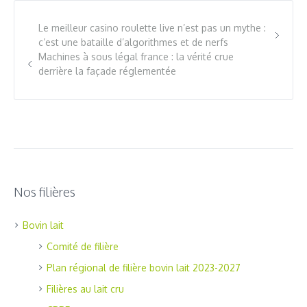
Le meilleur casino roulette live n’est pas un mythe :
c’est une bataille d’algorithmes et de nerfs
Machines à sous légal france : la vérité crue
derrière la façade réglementée
Nos filières
Bovin lait
Comité de filière
Plan régional de filière bovin lait 2023-2027
Filières au lait cru