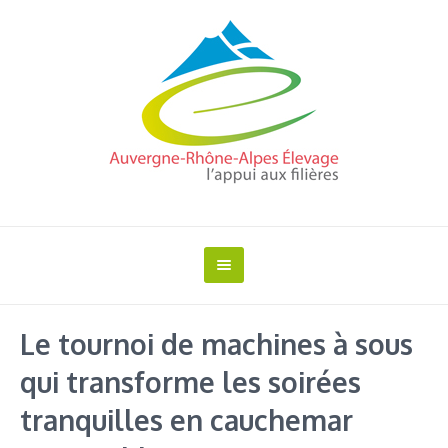
Le tournoi de machines à sous
qui transforme les soirées
tranquilles en cauchemar