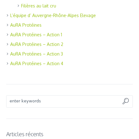
Filières au lait cru
L’équipe d’ Auvergne-Rhône-Alpes Elevage
AuRA Protéines
AuRA Protéines – Action 1
AuRA Protéines – Action 2
AuRA Protéines – Action 3
AuRA Protéines – Action 4
Articles récents