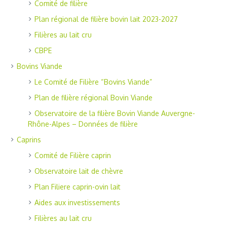
Comité de filière
Plan régional de filière bovin lait 2023-2027
Filières au lait cru
CBPE
Bovins Viande
Le Comité de Filière “Bovins Viande”
Plan de filière régional Bovin Viande
Observatoire de la filière Bovin Viande Auvergne-
Rhône-Alpes – Données de filière
Caprins
Comité de Filière caprin
Observatoire lait de chèvre
Plan Filiere caprin-ovin lait
Aides aux investissements
Filières au lait cru