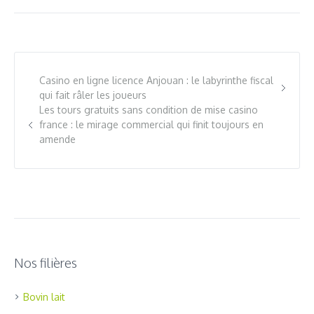
Casino en ligne licence Anjouan : le labyrinthe fiscal
qui fait râler les joueurs
Les tours gratuits sans condition de mise casino
france : le mirage commercial qui finit toujours en
amende
Nos filières
Bovin lait