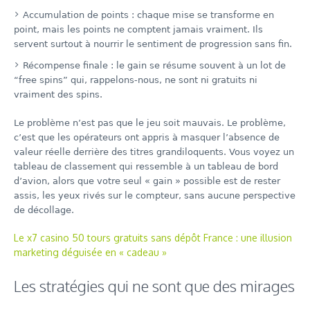
Accumulation de points : chaque mise se transforme en
point, mais les points ne comptent jamais vraiment. Ils
servent surtout à nourrir le sentiment de progression sans fin.
Récompense finale : le gain se résume souvent à un lot de
“free spins” qui, rappelons‑nous, ne sont ni gratuits ni
vraiment des spins.
Le problème n’est pas que le jeu soit mauvais. Le problème,
c’est que les opérateurs ont appris à masquer l’absence de
valeur réelle derrière des titres grandiloquents. Vous voyez un
tableau de classement qui ressemble à un tableau de bord
d’avion, alors que votre seul « gain » possible est de rester
assis, les yeux rivés sur le compteur, sans aucune perspective
de décollage.
Le x7 casino 50 tours gratuits sans dépôt France : une illusion
marketing déguisée en « cadeau »
Les stratégies qui ne sont que des mirages