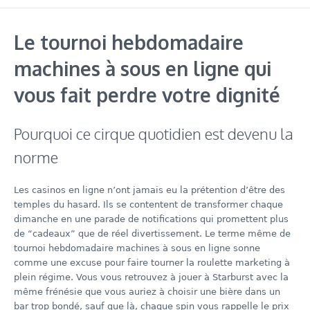
Le tournoi hebdomadaire
machines à sous en ligne qui
vous fait perdre votre dignité
Pourquoi ce cirque quotidien est devenu la
norme
Les casinos en ligne n’ont jamais eu la prétention d’être des
temples du hasard. Ils se contentent de transformer chaque
dimanche en une parade de notifications qui promettent plus
de “cadeaux” que de réel divertissement. Le terme même de
tournoi hebdomadaire machines à sous en ligne sonne
comme une excuse pour faire tourner la roulette marketing à
plein régime. Vous vous retrouvez à jouer à Starburst avec la
même frénésie que vous auriez à choisir une bière dans un
bar trop bondé, sauf que là, chaque spin vous rappelle le prix