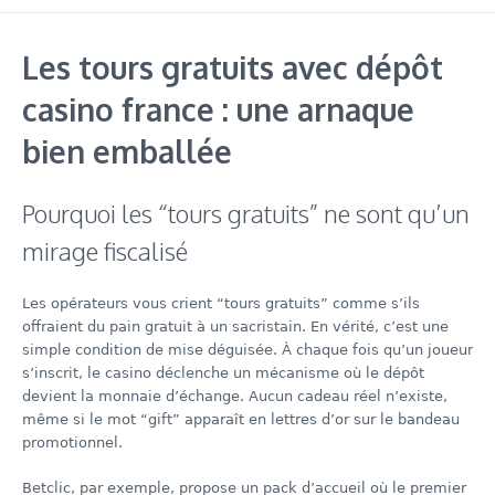
Les tours gratuits avec dépôt
casino france : une arnaque
bien emballée
Pourquoi les “tours gratuits” ne sont qu’un
mirage fiscalisé
Les opérateurs vous crient “tours gratuits” comme s’ils
offraient du pain gratuit à un sacristain. En vérité, c’est une
simple condition de mise déguisée. À chaque fois qu’un joueur
s’inscrit, le casino déclenche un mécanisme où le dépôt
devient la monnaie d’échange. Aucun cadeau réel n’existe,
même si le mot “gift” apparaît en lettres d’or sur le bandeau
promotionnel.
Betclic, par exemple, propose un pack d’accueil où le premier