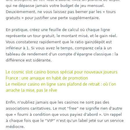
qui ne dépasse jamais votre budget de jeu mensuel.
Deuxièmement, ne vous laissez pas berner par les « tours
gratuits » pour justifier une perte supplémentaire.
En pratique, créez une feuille de calcul où chaque ligne
représente un tour gratuit, le montant misé, et le gain réel.
Vous constaterez rapidement que le ratio gain/dépôt est
inférieur à 1. Si vous avez le temps, comparez cela à un
tableau de rendement d’un compte d’épargne classique : la
différence est sidérante.
Le cosmic slot casino bonus spécial pour nouveaux joueurs
France : une arnaque en habit de promotion
Le meilleur casino en ligne sans plafond de retrait : où l’on
arrache la mise, pas le rêve
Enfin, n’oubliez jamais que les casinos ne sont pas des
associations caritatives. Le mot “free” ne signifie rien d’autre
que « fourni à condition que vous payiez d’abord ». Un rappel
à chaque fois que le “VIP” n’est qu’un label jeté sur un service
médiocre.