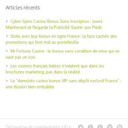
Articles récents
Cyber Spins Casino Bonus Sans Inscription : Jouez
Maintenant et Regarde la Publicité Sauter aux Pieds
Slots avec buy bonus en ligne France : la face cachée des
promotions qui font mal au portefeuille
Mr Fortune Casino : le bonus sans condition de mise qui ne
vaut pas un sou
Les casinos français fiables n’existent que dans les
brochures marketing, pas dans la réalité
Le “damslots casino bonus VIP sans dépôt exclusif France” :
une illusion bien emballée
Déclaration de confidentialité (UE)
/