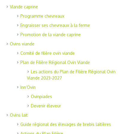
Viande caprine
Programme chevreaux
Engraisser ses chevreaux à la ferme
Promotion de la viande caprine
Ovins viande
Comité de filière ovin viande
Plan de Filière Régional Ovin Viande
Les actions du Plan de Filière Régional Ovin
Viande 2023-2027
Inn’Ovin
Ovinpiades
Devenir éleveur
Ovins lait
Guide régional des élevages de brebis laitières
Actions du Plan Filière