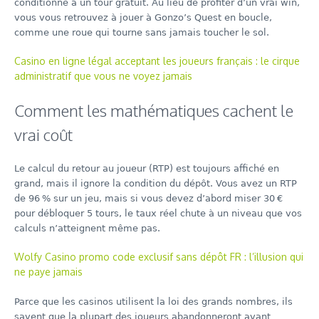
conditionné à un tour gratuit. Au lieu de profiter d’un vrai win,
vous vous retrouvez à jouer à Gonzo’s Quest en boucle,
comme une roue qui tourne sans jamais toucher le sol.
Casino en ligne légal acceptant les joueurs français : le cirque
administratif que vous ne voyez jamais
Comment les mathématiques cachent le
vrai coût
Le calcul du retour au joueur (RTP) est toujours affiché en
grand, mais il ignore la condition du dépôt. Vous avez un RTP
de 96 % sur un jeu, mais si vous devez d’abord miser 30 €
pour débloquer 5 tours, le taux réel chute à un niveau que vos
calculs n’atteignent même pas.
Wolfy Casino promo code exclusif sans dépôt FR : l’illusion qui
ne paye jamais
Parce que les casinos utilisent la loi des grands nombres, ils
savent que la plupart des joueurs abandonneront avant