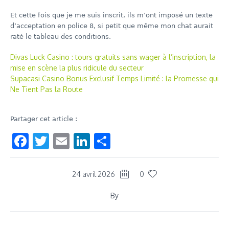
Et cette fois que je me suis inscrit, ils m’ont imposé un texte
d’acceptation en police 8, si petit que même mon chat aurait
raté le tableau des conditions.
Divas Luck Casino : tours gratuits sans wager à l’inscription, la
mise en scène la plus ridicule du secteur
Supacasi Casino Bonus Exclusif Temps Limité : la Promesse qui
Ne Tient Pas la Route
Partager cet article :
Facebook
Twitter
Email
LinkedIn
Share
24 avril 2026
0
By