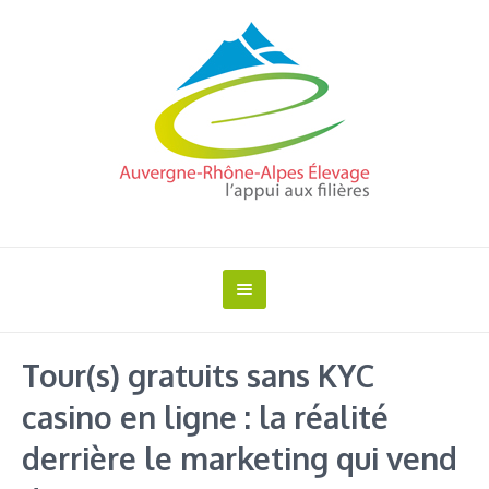
Tour(s) gratuits sans KYC
casino en ligne : la réalité
derrière le marketing qui vend