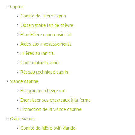
Caprins
Comité de Filière caprin
Observatoire lait de chèvre
Plan Filiere caprin-ovin lait
Aides aux investissements
Filières au lait cru
Code mutuel caprin
Réseau technique caprin
Viande caprine
Programme chevreaux
Engraisser ses chevreaux à la ferme
Promotion de la viande caprine
Ovins viande
Comité de filière ovin viande