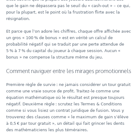
que le gain ne dépassera pas le seuil du « cash‑out » – ce qui,
pour la plupart, est le point où la frustration flirte avec la
résignation.
Et parce que l’on adore les chiffres, chaque offre affichée avec
un gros « 100 % de bonus » est en vérité un calcul de
probabilité négatif qui se traduit par une perte attendue de
5 % à 7 % du capital du joueur à chaque session. Aucun «
bonus » ne compense la structure même du jeu.
Comment naviguer entre les mirages promotionnels
Première règle de survie : ne jamais considérer un tour gratuit
comme une vraie source de profit. Traitez‑le comme une
équation mathématique où le résultat est presque toujours
négatif. Deuxième règle : scrutez les Termes & Conditions
comme si vous lisiez un contrat juridique de fusion. Vous y
trouverez des clauses comme « le maximum de gain s’élève
à 0,5 € par tour gratuit », un détail qui fait grincer les dents
des mathématiciens les plus téméraires.