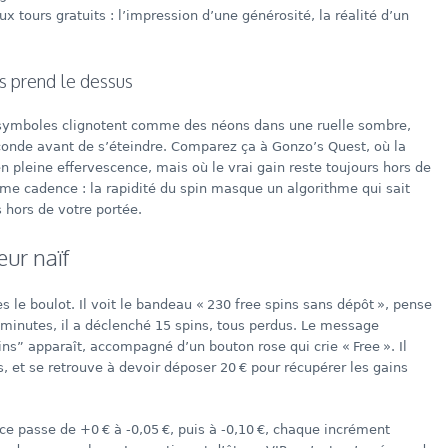
x tours gratuits : l’impression d’une générosité, la réalité d’un
s prend le dessus
s symboles clignotent comme des néons dans une ruelle sombre,
econde avant de s’éteindre. Comparez ça à Gonzo’s Quest, où la
n pleine effervescence, mais où le vrai gain reste toujours hors de
me cadence : la rapidité du spin masque un algorithme qui sait
 hors de votre portée.
eur naïf
s le boulot. Il voit le bandeau « 230 free spins sans dépôt », pense
10 minutes, il a déclenché 15 spins, tous perdus. Le message
ns” apparaît, accompagné d’un bouton rose qui crie « Free ». Il
s, et se retrouve à devoir déposer 20 € pour récupérer les gains
nce passe de +0 € à -0,05 €, puis à -0,10 €, chaque incrément