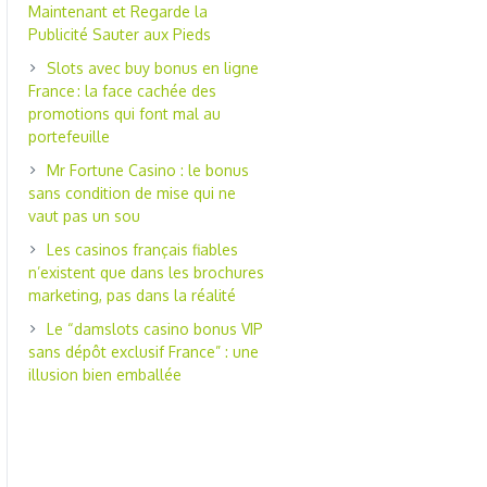
Maintenant et Regarde la
Publicité Sauter aux Pieds
Slots avec buy bonus en ligne
France : la face cachée des
promotions qui font mal au
portefeuille
Mr Fortune Casino : le bonus
sans condition de mise qui ne
vaut pas un sou
Les casinos français fiables
n’existent que dans les brochures
marketing, pas dans la réalité
Le “damslots casino bonus VIP
sans dépôt exclusif France” : une
illusion bien emballée