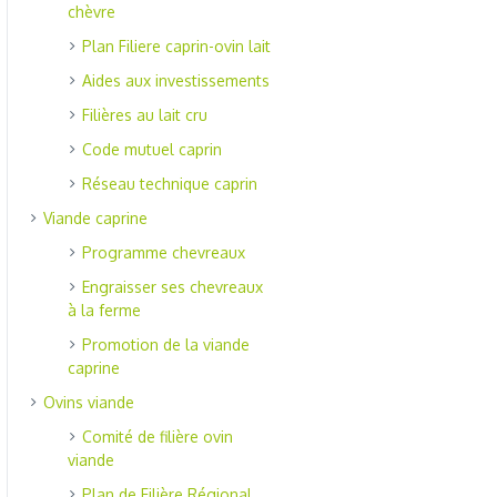
chèvre
Plan Filiere caprin-ovin lait
Aides aux investissements
Filières au lait cru
Code mutuel caprin
Réseau technique caprin
Viande caprine
Programme chevreaux
Engraisser ses chevreaux
à la ferme
Promotion de la viande
caprine
Ovins viande
Comité de filière ovin
viande
Plan de Filière Régional