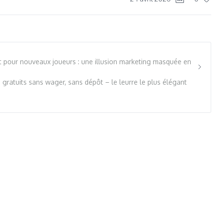
 pour nouveaux joueurs : une illusion marketing masquée en
 gratuits sans wager, sans dépôt – le leurre le plus élégant