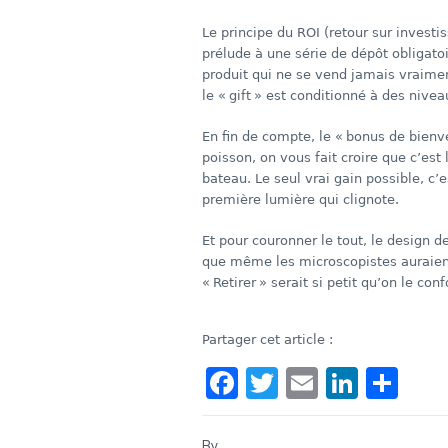
Le principe du ROI (retour sur invest
prélude à une série de dépôt obligato
produit qui ne se vend jamais vraime
le « gift » est conditionné à des nive
En fin de compte, le « bonus de bienv
poisson, on vous fait croire que c’est
bateau. Le seul vrai gain possible, c
première lumière qui clignote.
Et pour couronner le tout, le design de
que même les microscopistes auraient
« Retirer » serait si petit qu’on le co
Partager cet article :
Facebook
Twitter
Email
Linke
Sha
By