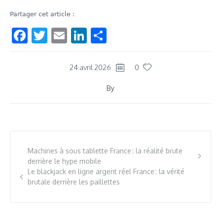
Partager cet article :
Facebook
Twitter
Email
LinkedIn
Share
24 avril 2026
0
By
Machines à sous tablette France : la réalité brute
derrière le hype mobile
Le blackjack en ligne argent réel France : la vérité
brutale derrière les paillettes