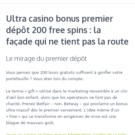
Ultra casino bonus premier
dépôt 200 free spins : la
façade qui ne tient pas la route
Le mirage du premier dépôt
Vous pensez que 200 tours gratuits suffisent à gonfler votre
portefeuille ? Vous êtes loin du compte.
Le terme « gift » utilisé dans le marketing ressemble à un clin
d’œil bon enfant, alors que les opérateurs ne font pas de
charité. Prenez Betfair – non, Betway – qui proclame un bonus
ultra massif dès le premier versement. L’idée même d’un
« free » qui se transforme en exigences de mise est une
blague de mauvais goût.
Jouer au casino en ligne depuis Montpellier : l’enfer de la toile