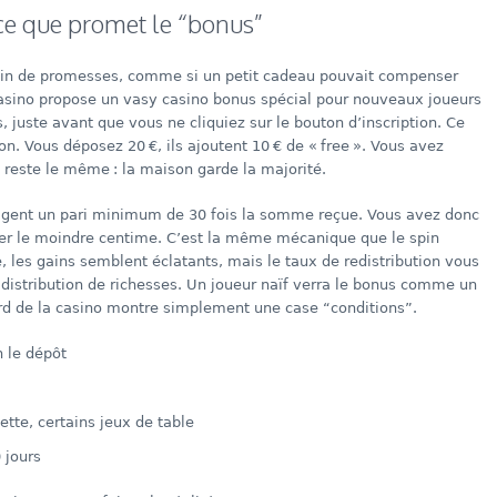
ce que promet le “bonus”
lein de promesses, comme si un petit cadeau pouvait compenser
 Casino propose un vasy casino bonus spécial pour nouveaux joueurs
s, juste avant que vous ne cliquiez sur le bouton d’inscription. Ce
on. Vous déposez 20 €, ils ajoutent 10 € de « free ». Vous avez
ul reste le même : la maison garde la majorité.
exigent un pari minimum de 30 fois la somme reçue. Vous avez donc
er le moindre centime. C’est la même mécanique que le spin
te, les gains semblent éclatants, mais le taux de redistribution vous
e distribution de richesses. Un joueur naïf verra le bonus comme un
bord de la casino montre simplement une case “conditions”.
n le dépôt
ette, certains jeux de table
 jours