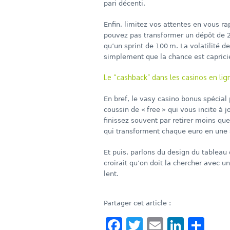
pari décenti.
Enfin, limitez vos attentes en vous r
pouvez pas transformer un dépôt de 2
qu’un sprint de 100 m. La volatilité d
simplement que la chance est caprici
Le “cashback” dans les casinos en lign
En bref, le vasy casino bonus spécial 
coussin de « free » qui vous incite à 
finissez souvent par retirer moins q
qui transforment chaque euro en une s
Et puis, parlons du design du tableau d
croirait qu’on doit la chercher avec u
lent.
Partager cet article :
Facebook
Twitter
Email
Linke
Sha