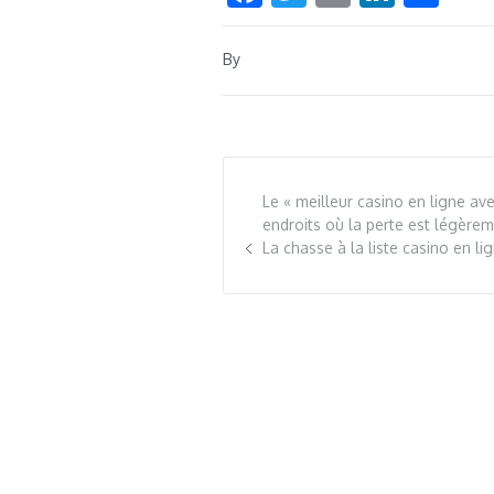
By
Le « meilleur casino en ligne ave
endroits où la perte est légèr
La chasse à la liste casino en li