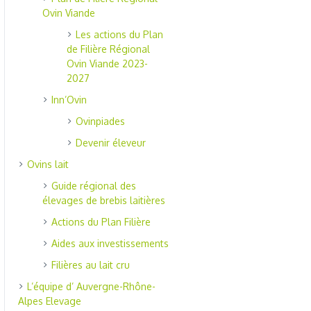
Ovin Viande
Les actions du Plan
de Filière Régional
Ovin Viande 2023-
2027
Inn’Ovin
Ovinpiades
Devenir éleveur
Ovins lait
Guide régional des
élevages de brebis laitières
Actions du Plan Filière
Aides aux investissements
Filières au lait cru
L’équipe d’ Auvergne-Rhône-
Alpes Elevage