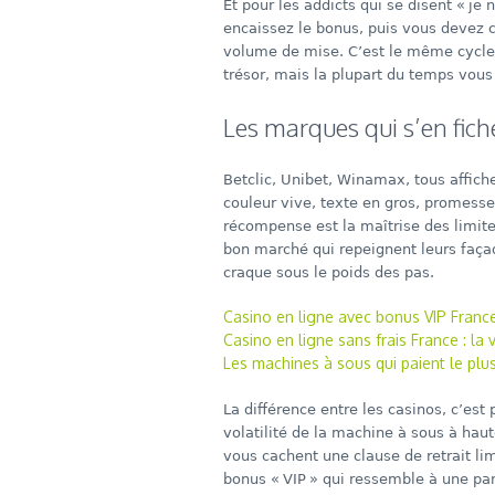
Et pour les addicts qui se disent « je 
encaissez le bonus, puis vous devez co
volume de mise. C’est le même cycle
trésor, mais la plupart du temps vous
Les marques qui s’en fich
Betclic, Unibet, Winamax, tous affich
couleur vive, texte en gros, promess
récompense est la maîtrise des limit
bon marché qui repeignent leurs faç
craque sous le poids des pas.
Casino en ligne avec bonus VIP France 
Casino en ligne sans frais France : la
Les machines à sous qui paient le plus 
La différence entre les casinos, c’est 
volatilité de la machine à sous à haut
vous cachent une clause de retrait li
bonus « VIP » qui ressemble à une pan