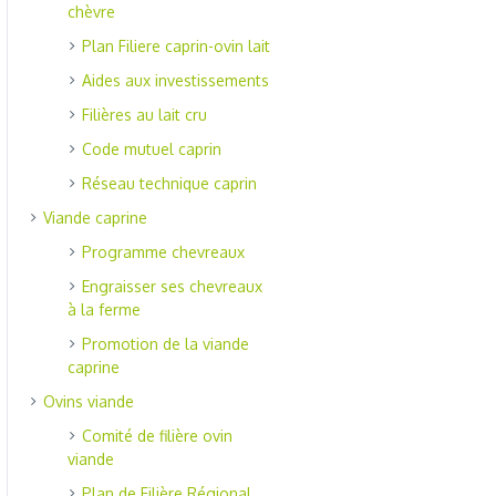
chèvre
Plan Filiere caprin-ovin lait
Aides aux investissements
Filières au lait cru
Code mutuel caprin
Réseau technique caprin
Viande caprine
Programme chevreaux
Engraisser ses chevreaux
à la ferme
Promotion de la viande
caprine
Ovins viande
Comité de filière ovin
viande
Plan de Filière Régional