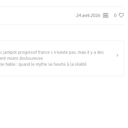
24 avril 2026
0
c jackpot progressif france » n’existe pas, mais il y a des
ement moins douloureuse
gne fiable : quand le mythe se heurte à la réalité