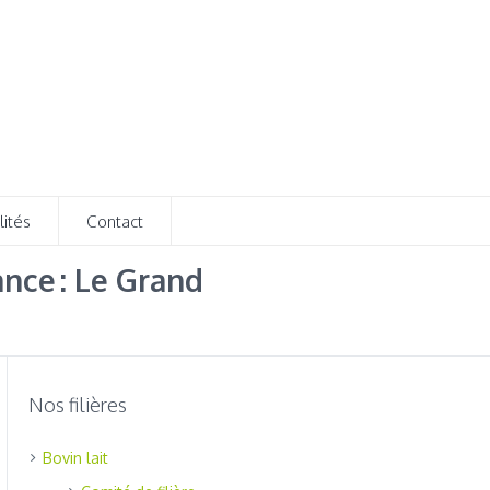
lités
Contact
nce : Le Grand
Nos filières
Bovin lait