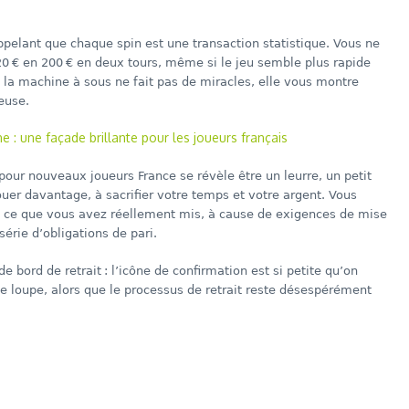
appelant que chaque spin est une transaction statistique. Vous ne
0 € en 200 € en deux tours, même si le jeu semble plus rapide
e la machine à sous ne fait pas de miracles, elle vous montre
euse.
e : une façade brillante pour les joueurs français
pour nouveaux joueurs France se révèle être un leurre, un petit
jouer davantage, à sacrifier votre temps et votre argent. Vous
ue ce que vous avez réellement mis, à cause de exigences de mise
érie d’obligations de pari.
e bord de retrait : l’icône de confirmation est si petite qu’on
ne loupe, alors que le processus de retrait reste désespérément
dIn
re