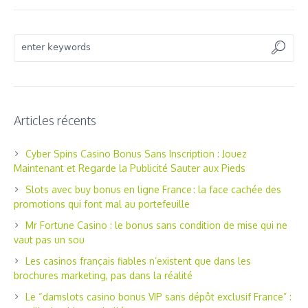
Articles récents
Cyber Spins Casino Bonus Sans Inscription : Jouez
Maintenant et Regarde la Publicité Sauter aux Pieds
Slots avec buy bonus en ligne France : la face cachée des
promotions qui font mal au portefeuille
Mr Fortune Casino : le bonus sans condition de mise qui ne
vaut pas un sou
Les casinos français fiables n’existent que dans les
brochures marketing, pas dans la réalité
Le “damslots casino bonus VIP sans dépôt exclusif France” :