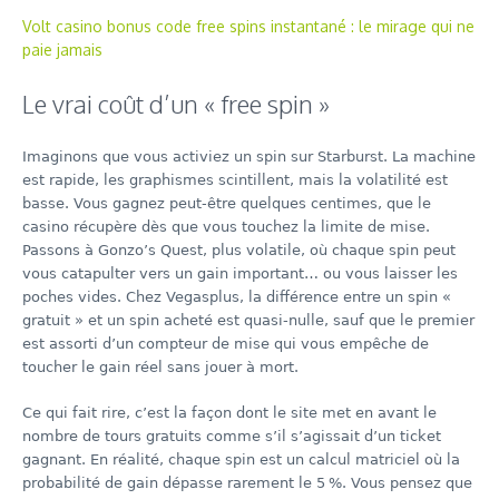
Volt casino bonus code free spins instantané : le mirage qui ne
paie jamais
Le vrai coût d’un « free spin »
Imaginons que vous activiez un spin sur Starburst. La machine
est rapide, les graphismes scintillent, mais la volatilité est
basse. Vous gagnez peut‑être quelques centimes, que le
casino récupère dès que vous touchez la limite de mise.
Passons à Gonzo’s Quest, plus volatile, où chaque spin peut
vous catapulter vers un gain important… ou vous laisser les
poches vides. Chez Vegasplus, la différence entre un spin «
gratuit » et un spin acheté est quasi‑nulle, sauf que le premier
est assorti d’un compteur de mise qui vous empêche de
toucher le gain réel sans jouer à mort.
Ce qui fait rire, c’est la façon dont le site met en avant le
nombre de tours gratuits comme s’il s’agissait d’un ticket
gagnant. En réalité, chaque spin est un calcul matriciel où la
probabilité de gain dépasse rarement le 5 %. Vous pensez que