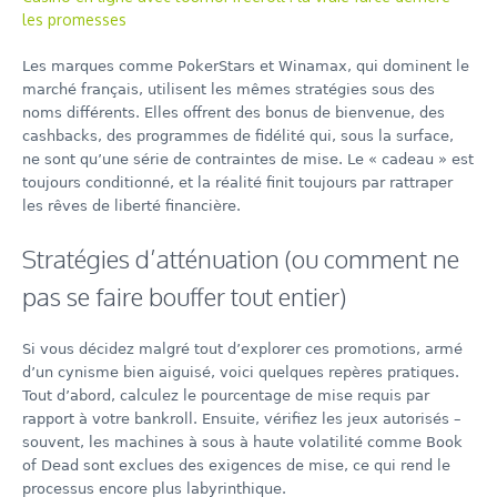
les promesses
Les marques comme PokerStars et Winamax, qui dominent le
marché français, utilisent les mêmes stratégies sous des
noms différents. Elles offrent des bonus de bienvenue, des
cashbacks, des programmes de fidélité qui, sous la surface,
ne sont qu’une série de contraintes de mise. Le « cadeau » est
toujours conditionné, et la réalité finit toujours par rattraper
les rêves de liberté financière.
Stratégies d’atténuation (ou comment ne
pas se faire bouffer tout entier)
Si vous décidez malgré tout d’explorer ces promotions, armé
d’un cynisme bien aiguisé, voici quelques repères pratiques.
Tout d’abord, calculez le pourcentage de mise requis par
rapport à votre bankroll. Ensuite, vérifiez les jeux autorisés –
souvent, les machines à sous à haute volatilité comme Book
of Dead sont exclues des exigences de mise, ce qui rend le
processus encore plus labyrinthique.