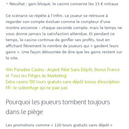
Résultat : gain bloqué, le casino conserve les 15 € initiaux
Ce scénario se répète à l’infini. Le joueur se retrouve à
regarder son compte évoluer comme le compteur d’une
montre ancienne – chaque seconde compte, mais le temps ne
vous donne jamais la satisfaction attendue. Et pendant ce
temps, le casino continue de gonfler ses profits, tout en
affichant fièrement le nombre de joueurs qui « gardent leurs
gains ». Une façon détournée de dire que les gains restent sur
le site.
Win Paradise Casino : Argent Réel Sans Dépôt, Bonus France
et Tous les Pièges du Marketing
Extra casino 130 tours gratuits sans dépôt bonus d’inscription
FR : le subterfuge qui ne paie pas
Pourquoi les joueurs tombent toujours
dans le piège
Les promotions comme « 120 tours gratuits sans dépôt »