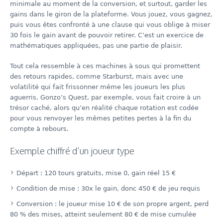
minimale au moment de la conversion, et surtout, garder les
gains dans le giron de la plateforme. Vous jouez, vous gagnez,
puis vous êtes confronté à une clause qui vous oblige à miser
30 fois le gain avant de pouvoir retirer. C’est un exercice de
mathématiques appliquées, pas une partie de plaisir.
Tout cela ressemble à ces machines à sous qui promettent
des retours rapides, comme Starburst, mais avec une
volatilité qui fait frissonner même les joueurs les plus
aguerris. Gonzo’s Quest, par exemple, vous fait croire à un
trésor caché, alors qu’en réalité chaque rotation est codée
pour vous renvoyer les mêmes petites pertes à la fin du
compte à rebours.
Exemple chiffré d’un joueur type
Départ : 120 tours gratuits, mise 0, gain réel 15 €
Condition de mise : 30x le gain, donc 450 € de jeu requis
Conversion : le joueur mise 10 € de son propre argent, perd
80 % des mises, atteint seulement 80 € de mise cumulée