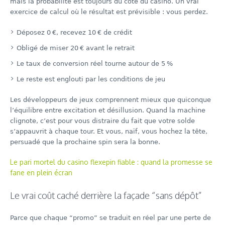
mais la probabilité est toujours du côté du casino. Un vrai
exercice de calcul où le résultat est prévisible : vous perdez.
Déposez 0 €, recevez 10 € de crédit
Obligé de miser 20 € avant le retrait
Le taux de conversion réel tourne autour de 5 %
Le reste est englouti par les conditions de jeu
Les développeurs de jeux comprennent mieux que quiconque
l’équilibre entre excitation et désillusion. Quand la machine
clignote, c’est pour vous distraire du fait que votre solde
s’appauvrit à chaque tour. Et vous, naïf, vous hochez la tête,
persuadé que la prochaine spin sera la bonne.
Le pari mortel du casino flexepin fiable : quand la promesse se
fane en plein écran
Le vrai coût caché derrière la façade “sans dépôt”
Parce que chaque “promo” se traduit en réel par une perte de