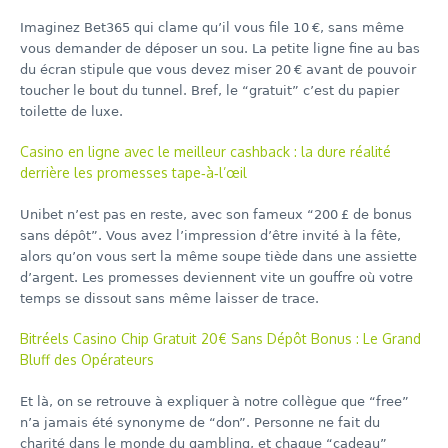
Imaginez Bet365 qui clame qu’il vous file 10 €, sans même
vous demander de déposer un sou. La petite ligne fine au bas
du écran stipule que vous devez miser 20 € avant de pouvoir
toucher le bout du tunnel. Bref, le “gratuit” c’est du papier
toilette de luxe.
Casino en ligne avec le meilleur cashback : la dure réalité
derrière les promesses tape‑à‑l’œil
Unibet n’est pas en reste, avec son fameux “200 £ de bonus
sans dépôt”. Vous avez l’impression d’être invité à la fête,
alors qu’on vous sert la même soupe tiède dans une assiette
d’argent. Les promesses deviennent vite un gouffre où votre
temps se dissout sans même laisser de trace.
Bitréels Casino Chip Gratuit 20€ Sans Dépôt Bonus : Le Grand
Bluff des Opérateurs
Et là, on se retrouve à expliquer à notre collègue que “free”
n’a jamais été synonyme de “don”. Personne ne fait du
charité dans le monde du gambling, et chaque “cadeau”