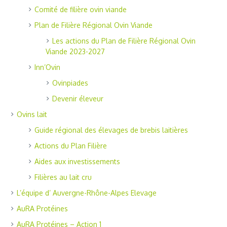
Comité de filière ovin viande
Plan de Filière Régional Ovin Viande
Les actions du Plan de Filière Régional Ovin
Viande 2023-2027
Inn’Ovin
Ovinpiades
Devenir éleveur
Ovins lait
Guide régional des élevages de brebis laitières
Actions du Plan Filière
Aides aux investissements
Filières au lait cru
L’équipe d’ Auvergne-Rhône-Alpes Elevage
AuRA Protéines
AuRA Protéines – Action 1