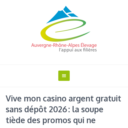
Vive mon casino argent gratuit
sans dépôt 2026 : la soupe
tiède des promos qui ne