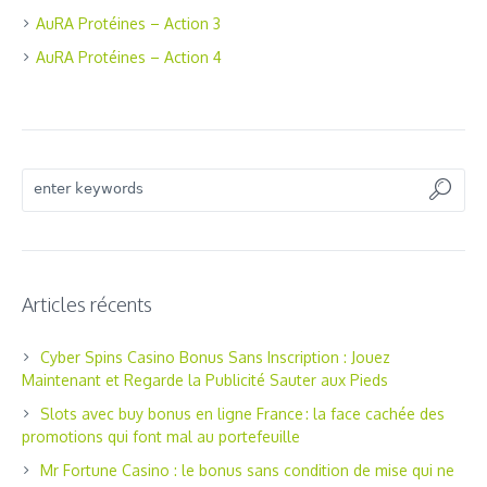
AuRA Protéines – Action 3
AuRA Protéines – Action 4
Articles récents
Cyber Spins Casino Bonus Sans Inscription : Jouez
Maintenant et Regarde la Publicité Sauter aux Pieds
Slots avec buy bonus en ligne France : la face cachée des
promotions qui font mal au portefeuille
Mr Fortune Casino : le bonus sans condition de mise qui ne