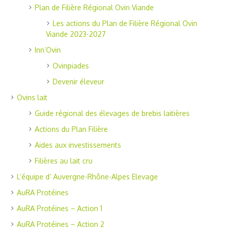
Plan de Filière Régional Ovin Viande
Les actions du Plan de Filière Régional Ovin
Viande 2023-2027
Inn’Ovin
Ovinpiades
Devenir éleveur
Ovins lait
Guide régional des élevages de brebis laitières
Actions du Plan Filière
Aides aux investissements
Filières au lait cru
L’équipe d’ Auvergne-Rhône-Alpes Elevage
AuRA Protéines
AuRA Protéines – Action 1
AuRA Protéines – Action 2