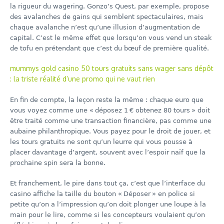
la rigueur du wagering. Gonzo’s Quest, par exemple, propose
des avalanches de gains qui semblent spectaculaires, mais
chaque avalanche n’est qu’une illusion d’augmentation de
capital. C’est le même effet que lorsqu’on vous vend un steak
de tofu en prétendant que c’est du bœuf de première qualité.
mummys gold casino 50 tours gratuits sans wager sans dépôt
: la triste réalité d’une promo qui ne vaut rien
En fin de compte, la leçon reste la même : chaque euro que
vous voyez comme une « déposez 1 € obtenez 80 tours » doit
être traité comme une transaction financière, pas comme une
aubaine philanthropique. Vous payez pour le droit de jouer, et
les tours gratuits ne sont qu’un leurre qui vous pousse à
placer davantage d’argent, souvent avec l’espoir naïf que la
prochaine spin sera la bonne.
Et franchement, le pire dans tout ça, c’est que l’interface du
casino affiche la taille du bouton « Déposer » en police si
petite qu’on a l’impression qu’on doit plonger une loupe à la
main pour le lire, comme si les concepteurs voulaient qu’on