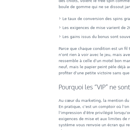
des chiots, voient le free spin comme
boule de gomme qui ne se dissout ja
Le taux de conversion des spins gra
Les exigences de mise varient de 2
Les gains issus du bonus sont souv
Parce que chaque condition est un fil t
n’ont rien à voir avec le jeu, mais av
ressemble à celle d’un motel bon marc
neuf, mais le papier peint pèle déjà
profiter d’une petite victoire sans q
Pourquoi les “VIP” ne son
Au cœur du marketing, la mention du
En pratique, c’est un comptoir où l’o
l’impression d’être privilégié lorsqu’
exigences de mise et aux limites de r
système vous renvoie un écran qui re