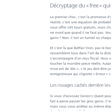
Décryptage du « free » qui
Le premier choc, c’est la promesse d’
réalité, c’est une équation de probabi
vous offre 145 tours gratuits, mais c
ne mord que quand il ne faut pas. Vou
gains ? Non. C’est un tunnel où chaqu
Et c’est là que Betfair (non, pas le 
ressemblent tous dans l’art de la distr
s’accompagne d’un reçu fiscal. Vous 
toucher la moindre pièce réelle. Auta
mise est de 30x », « le jeu doit être 
enregistreuse qui clignote « Erreur » 
Les rouages cachés derrière les
Si vous choisissez Gonzo’s Quest pour 
fait à peine passer les gros gains. C’
mais vous vous arrêtez au même éta