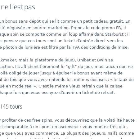
 ne l’est pas
un bonus sans dépôt qui se lit comme un petit cadeau gratuit. En
lité déguisée en sourire marketing. Prenez le code promo FR, il
haque spin se comporte comme un loup affamé dans Starburst : il
s pensez que ces tours sont un ticket d’entrée direct vers les
e photon de lumière est filtré par la TVA des conditions de mise.
bookmaker, mais la plateforme de jeux), Unibet et Bwin se
action. Ils affichent fièrement le “gift” du jour, mais aucun don ne
voilà obligé de jouer jusqu’à épuiser le bonus avant même de
nt de fois que vous avez entendu les mêmes excuses : « le taux de
joué en mode réel ». C’est le même vieux refrain que la caisse
chaque fois que vous essayez d’ouvrir un ticket de retrait.
 145 tours
profiter de ces free spins, vous découvrirez que la volatilité haute
est comparable à un sprint en ascenseur : vous montez très vite,
ge que vous avez commencé. La plupart des joueurs, naïfs comme