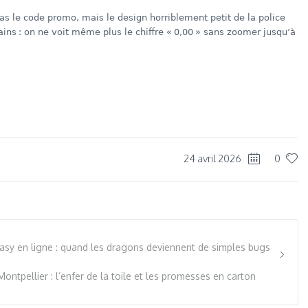
pas le code promo, mais le design horriblement petit de la police
ains : on ne voit même plus le chiffre « 0,00 » sans zoomer jusqu’à
dIn
re
24 avril 2026
0
asy en ligne : quand les dragons deviennent de simples bugs
ontpellier : l’enfer de la toile et les promesses en carton