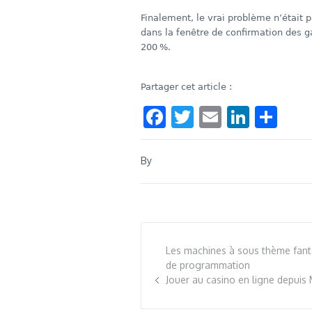
Finalement, le vrai problème n’était 
dans la fenêtre de confirmation des g
200 %.
Partager cet article :
Facebook
Twitter
Email
Linke
Sha
By
Les machines à sous thème fant
de programmation
Jouer au casino en ligne depuis M