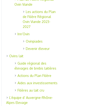
Ovin Viande
Les actions du Plan
de Filière Régional
Ovin Viande 2023-
2027
Inn’Ovin
Ovinpiades
Devenir éleveur
Ovins lait
Guide régional des
élevages de brebis laitières
Actions du Plan Filière
Aides aux investissements
Filières au lait cru
L’équipe d’ Auvergne-Rhône-
Alpes Elevage