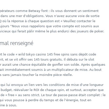
opérateurs comme Betway font : ils vous donnent un sentiment
r dans une mer d’obligations. Vous n’avez aucune voie de sortie
Q où la réponse à chaque question est « Veuillez contacter le
 toujours “Nous vous rappelons que votre compte est soumis aux
vicieux qui ferait pâlir même le plus endurci des joueurs de poker.
 mal renseigné
t le code « wild tokyo casino 145 free spins sans dépôt code
it, et se vit offrir ses 145 tours gratuits. Il débuta sur le slot
r aurait une chance équitable de gonfler son solde. Après quelques
était immédiatement soumis à un multiplicateur de mise. Au bout
us sans jamais toucher la moindre pièce réelle.
, qui lui envoya un lien vers les conditions de mise d’une longueur
n budget, réévaluer le ROI de chaque spin, et surtout, accepter que
de « free » au sens strict. Le tour de passe-passe était complet : le
e qui vous pousse à perdre du temps et de l’énergie, tout en
ine à sous.