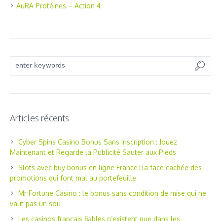
AuRA Protéines – Action 4
Articles récents
Cyber Spins Casino Bonus Sans Inscription : Jouez
Maintenant et Regarde la Publicité Sauter aux Pieds
Slots avec buy bonus en ligne France : la face cachée des
promotions qui font mal au portefeuille
Mr Fortune Casino : le bonus sans condition de mise qui ne
vaut pas un sou
Les casinos français fiables n’existent que dans les