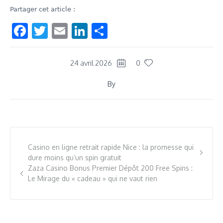
Partager cet article :
Facebook
Twitter
Email
LinkedIn
Share
24 avril 2026
0
By
Casino en ligne retrait rapide Nice : la promesse qui
dure moins qu’un spin gratuit
Zaza Casino Bonus Premier Dépôt 200 Free Spins :
Le Mirage du « cadeau » qui ne vaut rien