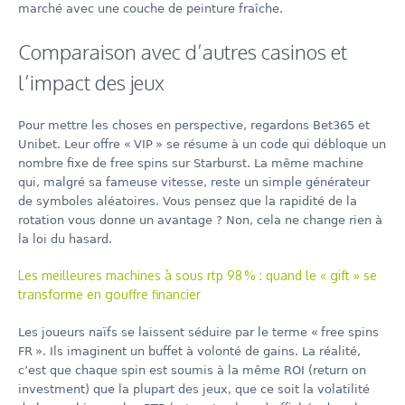
marché avec une couche de peinture fraîche.
Comparaison avec d’autres casinos et
l’impact des jeux
Pour mettre les choses en perspective, regardons Bet365 et
Unibet. Leur offre « VIP » se résume à un code qui débloque un
nombre fixe de free spins sur Starburst. La même machine
qui, malgré sa fameuse vitesse, reste un simple générateur
de symboles aléatoires. Vous pensez que la rapidité de la
rotation vous donne un avantage ? Non, cela ne change rien à
la loi du hasard.
Les meilleures machines à sous rtp 98 % : quand le « gift » se
transforme en gouffre financier
Les joueurs naïfs se laissent séduire par le terme « free spins
FR ». Ils imaginent un buffet à volonté de gains. La réalité,
c’est que chaque spin est soumis à la même ROI (return on
investment) que la plupart des jeux, que ce soit la volatilité