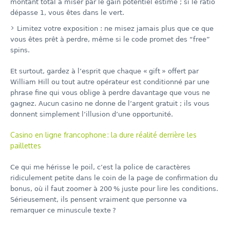
montant total à miser par le gain potentiel estimé ; si le ratio
dépasse 1, vous êtes dans le vert.
Limitez votre exposition : ne misez jamais plus que ce que
vous êtes prêt à perdre, même si le code promet des “free”
spins.
Et surtout, gardez à l’esprit que chaque « gift » offert par
William Hill ou tout autre opérateur est conditionné par une
phrase fine qui vous oblige à perdre davantage que vous ne
gagnez. Aucun casino ne donne de l’argent gratuit ; ils vous
donnent simplement l’illusion d’une opportunité.
Casino en ligne francophone : la dure réalité derrière les
paillettes
Ce qui me hérisse le poil, c’est la police de caractères
ridiculement petite dans le coin de la page de confirmation du
bonus, où il faut zoomer à 200 % juste pour lire les conditions.
Sérieusement, ils pensent vraiment que personne va
remarquer ce minuscule texte ?