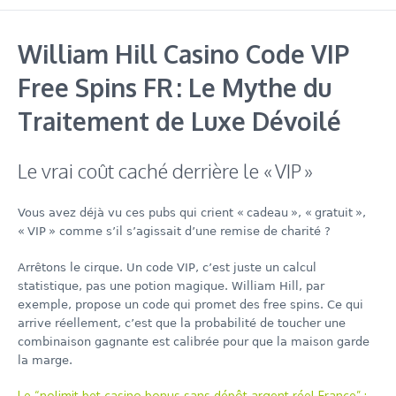
William Hill Casino Code VIP
Free Spins FR : Le Mythe du
Traitement de Luxe Dévoilé
Le vrai coût caché derrière le « VIP »
Vous avez déjà vu ces pubs qui crient « cadeau », « gratuit »,
« VIP » comme s’il s’agissait d’une remise de charité ?
Arrêtons le cirque. Un code VIP, c’est juste un calcul
statistique, pas une potion magique. William Hill, par
exemple, propose un code qui promet des free spins. Ce qui
arrive réellement, c’est que la probabilité de toucher une
combinaison gagnante est calibrée pour que la maison garde
la marge.
Le “nolimit bet casino bonus sans dépôt argent réel France” :