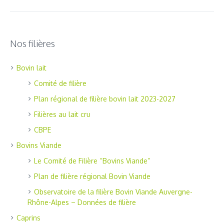
Nos filières
Bovin lait
Comité de filière
Plan régional de filière bovin lait 2023-2027
Filières au lait cru
CBPE
Bovins Viande
Le Comité de Filière “Bovins Viande”
Plan de filière régional Bovin Viande
Observatoire de la filière Bovin Viande Auvergne-
Rhône-Alpes – Données de filière
Caprins