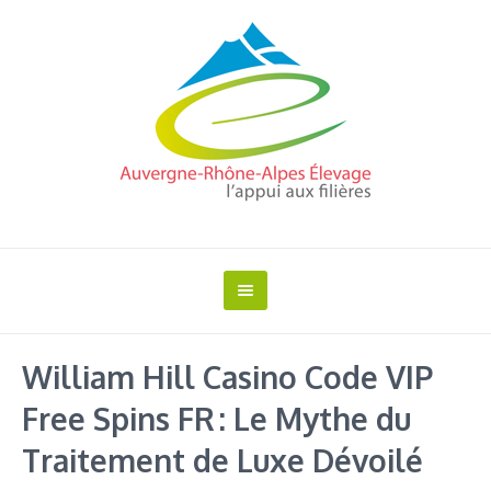
William Hill Casino Code VIP
Free Spins FR : Le Mythe du
Traitement de Luxe Dévoilé