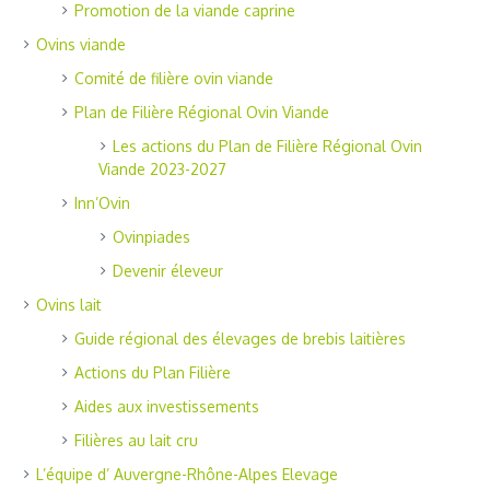
Promotion de la viande caprine
Ovins viande
Comité de filière ovin viande
Plan de Filière Régional Ovin Viande
Les actions du Plan de Filière Régional Ovin
Viande 2023-2027
Inn’Ovin
Ovinpiades
Devenir éleveur
Ovins lait
Guide régional des élevages de brebis laitières
Actions du Plan Filière
Aides aux investissements
Filières au lait cru
L’équipe d’ Auvergne-Rhône-Alpes Elevage