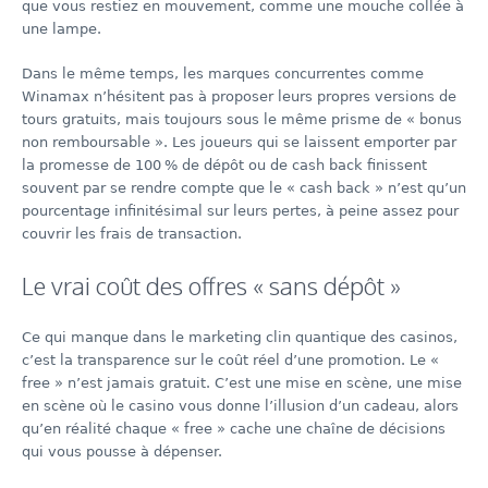
que vous restiez en mouvement, comme une mouche collée à
une lampe.
Dans le même temps, les marques concurrentes comme
Winamax n’hésitent pas à proposer leurs propres versions de
tours gratuits, mais toujours sous le même prisme de « bonus
non remboursable ». Les joueurs qui se laissent emporter par
la promesse de 100 % de dépôt ou de cash back finissent
souvent par se rendre compte que le « cash back » n’est qu’un
pourcentage infinitésimal sur leurs pertes, à peine assez pour
couvrir les frais de transaction.
Le vrai coût des offres « sans dépôt »
Ce qui manque dans le marketing clin quantique des casinos,
c’est la transparence sur le coût réel d’une promotion. Le «
free » n’est jamais gratuit. C’est une mise en scène, une mise
en scène où le casino vous donne l’illusion d’un cadeau, alors
qu’en réalité chaque « free » cache une chaîne de décisions
qui vous pousse à dépenser.