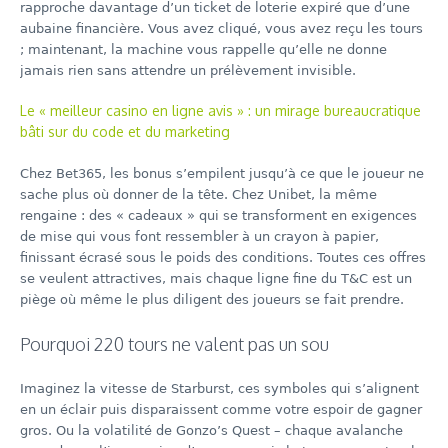
rapproche davantage d’un ticket de loterie expiré que d’une
aubaine financière. Vous avez cliqué, vous avez reçu les tours
; maintenant, la machine vous rappelle qu’elle ne donne
jamais rien sans attendre un prélèvement invisible.
Le « meilleur casino en ligne avis » : un mirage bureaucratique
bâti sur du code et du marketing
Chez Bet365, les bonus s’empilent jusqu’à ce que le joueur ne
sache plus où donner de la tête. Chez Unibet, la même
rengaine : des « cadeaux » qui se transforment en exigences
de mise qui vous font ressembler à un crayon à papier,
finissant écrasé sous le poids des conditions. Toutes ces offres
se veulent attractives, mais chaque ligne fine du T&C est un
piège où même le plus diligent des joueurs se fait prendre.
Pourquoi 220 tours ne valent pas un sou
Imaginez la vitesse de Starburst, ces symboles qui s’alignent
en un éclair puis disparaissent comme votre espoir de gagner
gros. Ou la volatilité de Gonzo’s Quest – chaque avalanche