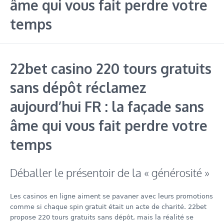
âme qui vous fait perdre votre
temps
22bet casino 220 tours gratuits
sans dépôt réclamez
aujourd’hui FR : la façade sans
âme qui vous fait perdre votre
temps
Déballer le présentoir de la « générosité »
Les casinos en ligne aiment se pavaner avec leurs promotions
comme si chaque spin gratuit était un acte de charité. 22bet
propose 220 tours gratuits sans dépôt, mais la réalité se