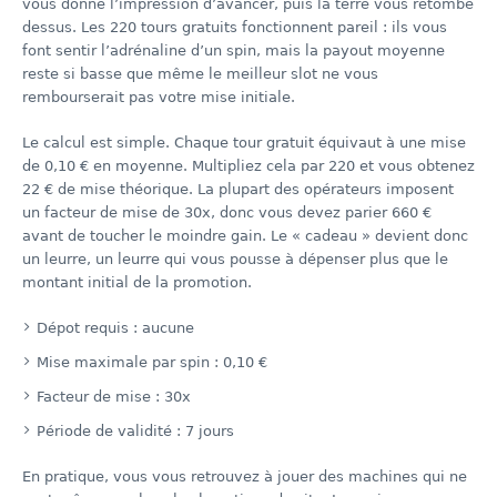
vous donne l’impression d’avancer, puis la terre vous retombe
dessus. Les 220 tours gratuits fonctionnent pareil : ils vous
font sentir l’adrénaline d’un spin, mais la payout moyenne
reste si basse que même le meilleur slot ne vous
rembourserait pas votre mise initiale.
Le calcul est simple. Chaque tour gratuit équivaut à une mise
de 0,10 € en moyenne. Multipliez cela par 220 et vous obtenez
22 € de mise théorique. La plupart des opérateurs imposent
un facteur de mise de 30x, donc vous devez parier 660 €
avant de toucher le moindre gain. Le « cadeau » devient donc
un leurre, un leurre qui vous pousse à dépenser plus que le
montant initial de la promotion.
Dépot requis : aucune
Mise maximale par spin : 0,10 €
Facteur de mise : 30x
Période de validité : 7 jours
En pratique, vous vous retrouvez à jouer des machines qui ne