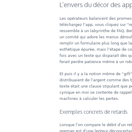
L’envers du décor des ap
Les opérateurs balancent des promes
téléchargez l’app, vous cliquez sur “r
ressemble à un labyrinthe de FAQ. Bet
un comité qui adore les menus déroulan
remplir un formulaire plus long que l
esthétique épurée, mais l’étape de c
fois avec un texte qui disparaît dès q
ferait perdre patience même à un rob
Et puis il y a la notion même de “gif
distribuaient de l’argent comme des bo
texte était une clause stipulant que p
cynique en moi se contente de rappele
machines à calculer les pertes.
Exemples concrets de retards
Lorsque l’on compare le débit d’un ret
premier est d’une lenteur déconcertant