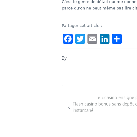
C’est le genre de détail qui me donn
parce qu’on ne peut même pas lire cla
Partager cet article :
Facebook
Twitter
Email
Linke
Sha
By
Le « casino en ligne 
Flash casino bonus sans dépôt co
instantané