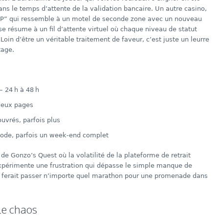
s le temps d’attente de la validation bancaire. Un autre casino,
P” qui ressemble à un motel de seconde zone avec un nouveau
 se résume à un fil d’attente virtuel où chaque niveau de statut
oin d’être un véritable traitement de faveur, c’est juste un leurre
tage.
 – 24 h à 48 h
deux pages
ouvrés, parfois plus
mode, parfois un week-end complet
e Gonzo’s Quest où la volatilité de la plateforme de retrait
expérimente une frustration qui dépasse le simple manque de
qui ferait passer n’importe quel marathon pour une promenade dans
le chaos