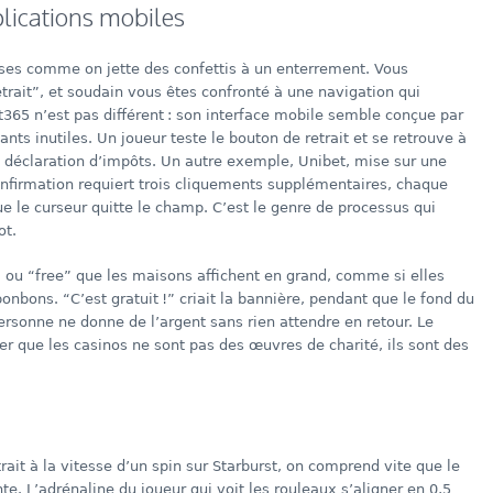
plications mobiles
ses comme on jette des confettis à un enterrement. Vous
etrait”, et soudain vous êtes confronté à une navigation qui
365 n’est pas différent : son interface mobile semble conçue par
ts inutiles. Un joueur teste le bouton de retrait et se retrouve à
a déclaration d’impôts. Un autre exemple, Unibet, mise sur une
onfirmation requiert trois cliquements supplémentaires, chaque
ue le curseur quitte le champ. C’est le genre de processus qui
ot.
t” ou “free” que les maisons affichent en grand, comme si elles
nbons. “C’est gratuit !” criait la bannière, pendant que le fond du
ersonne ne donne de l’argent sans rien attendre en retour. Le
r que les casinos ne sont pas des œuvres de charité, ils sont des
rait à la vitesse d’un spin sur Starburst, on comprend vite que le
e. L’adrénaline du joueur qui voit les rouleaux s’aligner en 0,5