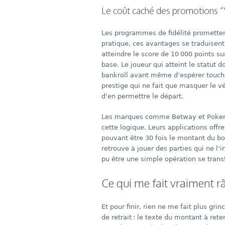
Le coût caché des promotions “
Les programmes de fidélité promettent
pratique, ces avantages se traduise
atteindre le score de 10 000 points s
base. Le joueur qui atteint le statut d
bankroll avant même d’espérer toucher
prestige qui ne fait que masquer le vér
d’en permettre le départ.
Les marques comme Betway et PokerSt
cette logique. Leurs applications off
pouvant être 30 fois le montant du bon
retrouve à jouer des parties qui ne l’
pu être une simple opération se trans
Ce qui me fait vraiment r
Et pour finir, rien ne me fait plus gri
de retrait : le texte du montant à rete