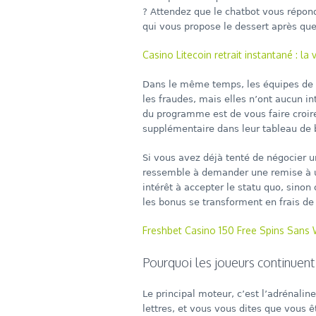
? Attendez que le chatbot vous répon
qui vous propose le dessert après qu
Casino Litecoin retrait instantané : la
Dans le même temps, les équipes de 
les fraudes, mais elles n’ont aucun i
du programme est de vous faire croire
supplémentaire dans leur tableau de 
Si vous avez déjà tenté de négocier 
ressemble à demander une remise à un
intérêt à accepter le statu quo, sinon 
les bonus se transforment en frais de
Freshbet Casino 150 Free Spins Sans 
Pourquoi les joueurs continuent 
Le principal moteur, c’est l’adrénalin
lettres, et vous vous dites que vous 