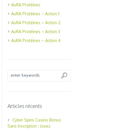
AuRA Protéines
AuRA Protéines – Action 1
AuRA Protéines – Action 2
AuRA Protéines – Action 3
AuRA Protéines – Action 4
Articles récents
Cyber Spins Casino Bonus
Sans Inscription : Jouez