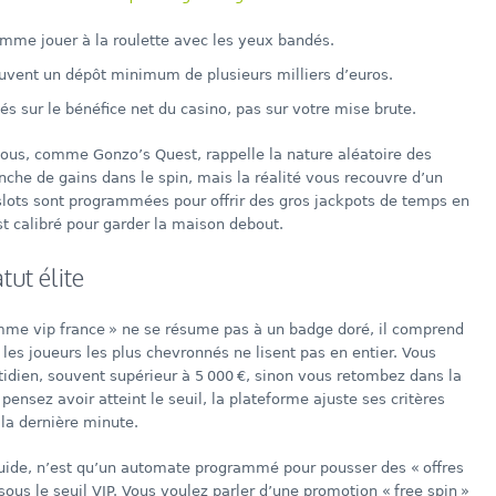
comme jouer à la roulette avec les yeux bandés.
ent un dépôt minimum de plusieurs milliers d’euros.
és sur le bénéfice net du casino, pas sur votre mise brute.
 sous, comme Gonzo’s Quest, rappelle la nature aléatoire des
che de gains dans le spin, mais la réalité vous recouvre d’un
s slots sont programmées pour offrir des gros jackpots de temps en
t calibré pour garder la maison debout.
tut élite
amme vip france » ne se résume pas à un badge doré, il comprend
es joueurs les plus chevronnés ne lisent pas en entier. Vous
idien, souvent supérieur à 5 000 €, sinon vous retombez dans la
pensez avoir atteint le seuil, la plateforme ajuste ses critères
la dernière minute.
uide, n’est qu’un automate programmé pour pousser des « offres
ous le seuil VIP. Vous voulez parler d’une promotion « free spin »