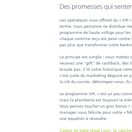
Des promesses qui sentent
Les opérateurs vous offrent du « VIP »
terme, mais personne ne distribue rée
programme de haute voltige pour les g
chaque centime reçu est pesé contre l
pas plus que transformer votre bankrol
Le principe est simple : vous mettez de
recevez une “gift” de cashback, des 
écoute pas, il lit votre historique co
c’est juste du marketing déguisé en pr
la clé du succès, détrompez‑vous, ils
Le programme VIP, c’est un peu comme
mais la plomberie est toujours la mê
Vous pensez toucher un gros bonus ? 
manager vous félicite pour votre « fi
une équation à résoudre.
Casino en ligne légal Lyon : le cauch