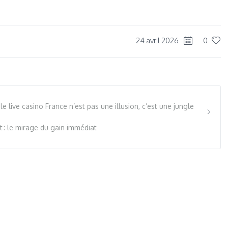
dIn
re
24 avril 2026
0
le live casino France n’est pas une illusion, c’est une jungle
t : le mirage du gain immédiat