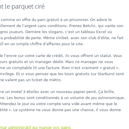
 le parquet ciré
 comme on offre du pain gratuit à un prisonnier. On adore le
llement de l’argent sans conditions. Prenez Betclic, qui vante son
ros joueurs. Derrière les slogans, c’est un tableau Excel où
a probabilité de perte. Même Unibet, avec son club d’élite, ne fait
l en un simple chiffre d’affaires pour le site.
 l’encre sur votre carte de crédit, ils vous offrent un statut. Vous
tours gratuits et un manager dédié. Mais ce manager ne vous
mme un comptable lit une facture. Rien n’est vraiment « gratuit »,
ivilège. Et si vous pensez que les tours gratuits sur Starburst sont
 ne valent pas un ticket de métro.
 un motel 3 étoiles avec un nouveau papier peint. Ça brille,
me. Les bonus sont conditionnés à un volume de jeu astronomique.
Attendez le jour où votre compte sera vide avant même que le
délité ». Le système ne vous donne pas une chance, il vous donne
emar administratif qui mange vos gains