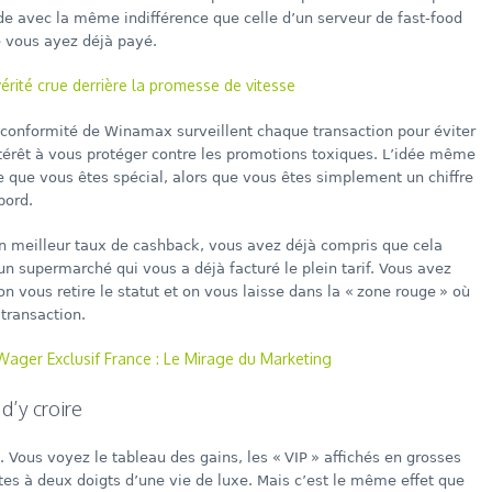
de avec la même indifférence que celle d’un serveur de fast‑food
e vous ayez déjà payé.
 vérité crue derrière la promesse de vitesse
conformité de Winamax surveillent chaque transaction pour éviter
ntérêt à vous protéger contre les promotions toxiques. L’idée même
 que vous êtes spécial, alors que vous êtes simplement un chiffre
bord.
un meilleur taux de cashback, vous avez déjà compris que cela
 supermarché qui vous a déjà facturé le plein tarif. Vous avez
on vous retire le statut et on vous laisse dans la « zone rouge » où
 transaction.
Wager Exclusif France : Le Mirage du Marketing
d’y croire
e. Vous voyez le tableau des gains, les « VIP » affichés en grosses
êtes à deux doigts d’une vie de luxe. Mais c’est le même effet que