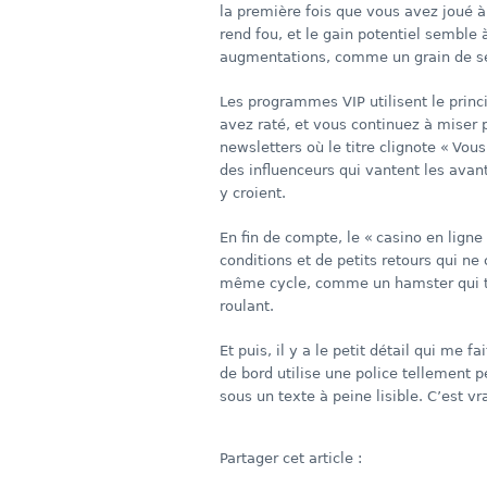
la première fois que vous avez joué à 
rend fou, et le gain potentiel semble 
augmentations, comme un grain de se
Les programmes VIP utilisent le princ
avez raté, et vous continuez à miser p
newsletters où le titre clignote « Vo
des influenceurs qui vantent les avan
y croient.
En fin de compte, le « casino en lign
conditions et de petits retours qui n
même cycle, comme un hamster qui tou
roulant.
Et puis, il y a le petit détail qui me 
de bord utilise une police tellement pe
sous un texte à peine lisible. C’est v
Partager cet article :