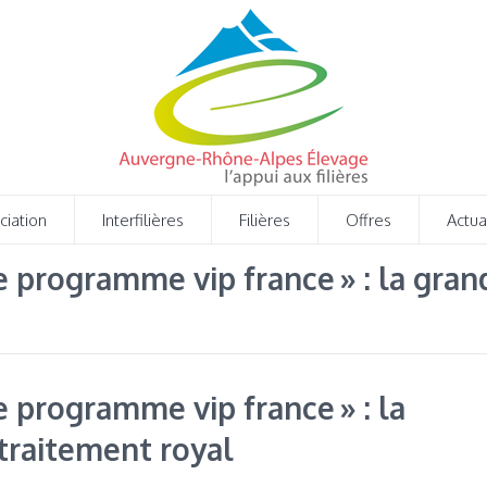
ciation
Interfilières
Filières
Offres
Actua
e programme vip france » : la grand
e programme vip france » : la
 traitement royal