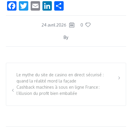
Facebook
Twitter
Email
LinkedIn
Share
24 avril 2026
0
By
Le mythe du site de casino en direct sécurisé :
quand la réalité mord la façade
Cashback machines à sous en ligne France :
l’illusion du profit bien emballée