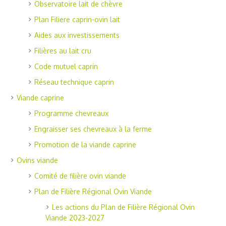
Observatoire lait de chèvre
Plan Filiere caprin-ovin lait
Aides aux investissements
Filières au lait cru
Code mutuel caprin
Réseau technique caprin
Viande caprine
Programme chevreaux
Engraisser ses chevreaux à la ferme
Promotion de la viande caprine
Ovins viande
Comité de filière ovin viande
Plan de Filière Régional Ovin Viande
Les actions du Plan de Filière Régional Ovin
Viande 2023-2027