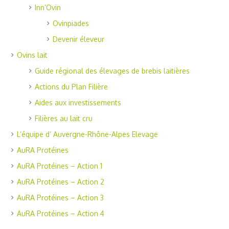
Inn’Ovin
Ovinpiades
Devenir éleveur
Ovins lait
Guide régional des élevages de brebis laitières
Actions du Plan Filière
Aides aux investissements
Filières au lait cru
L’équipe d’ Auvergne-Rhône-Alpes Elevage
AuRA Protéines
AuRA Protéines – Action 1
AuRA Protéines – Action 2
AuRA Protéines – Action 3
AuRA Protéines – Action 4