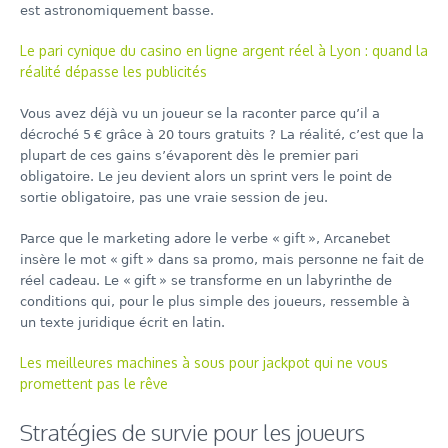
est astronomiquement basse.
Le pari cynique du casino en ligne argent réel à Lyon : quand la
réalité dépasse les publicités
Vous avez déjà vu un joueur se la raconter parce qu’il a
décroché 5 € grâce à 20 tours gratuits ? La réalité, c’est que la
plupart de ces gains s’évaporent dès le premier pari
obligatoire. Le jeu devient alors un sprint vers le point de
sortie obligatoire, pas une vraie session de jeu.
Parce que le marketing adore le verbe « gift », Arcanebet
insère le mot « gift » dans sa promo, mais personne ne fait de
réel cadeau. Le « gift » se transforme en un labyrinthe de
conditions qui, pour le plus simple des joueurs, ressemble à
un texte juridique écrit en latin.
Les meilleures machines à sous pour jackpot qui ne vous
promettent pas le rêve
Stratégies de survie pour les joueurs