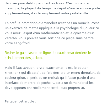
déposer pour débloquer d’autres tours. C’est un leurre
classique, la plupart du temps, le dépôt n’ouvre aucune porte
supplémentaire, il vide simplement votre portefeuille.
En bref, la promotion d’Arcanebet n’est pas un miracle, c’est
un exercice de maths appliqué à la psychologie du joueur. Si
vous avez l’esprit d’un mathématicien et le cynisme d’un
vétéran, vous pouvez vous sortir de ce piège sans perdre
votre sang-froid.
Retirer le gain casino en ligne : le cauchemar derrière le
scintillement des jackpot
Mais il faut avouer, le vrai cauchemar, c’est le bouton
« Retirer » qui disparaît parfois derrière un menu déroulant de
couleur grise, si petit qu’on croirait qu’il fasse partie d’une
interface de montre de poche. C’est à se demander si les
développeurs ont réellement testé leurs propres UI.
Partager cet article :