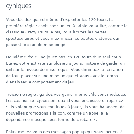
cyniques
Vous décidez quand même d’exploiter les 120 tours. La
première règle : choisissez un jeu à faible volatilité, comme le
classique Crazy Fruits. Ainsi, vous limitez les pertes
spectaculaires et vous maximisez les petites victoires qui
passent le seuil de mise exigé.
Deuxième règle : ne jouez pas les 120 tours d’un seul coup.
Étalez votre activité sur plusieurs jours, histoire de garder un
œil sur le niveau de mise requis. Vous diminuez la tentation
de tout placer sur une mise unique et vous avez le temps
d’analyser le comportement du jeu.
Troisième règle : gardez vos gains, même s’ils sont modestes.
Les casinos se réjouissent quand vous encaissez et repartez.
S’ils voient que vous continuez à jouer, ils vous balancent de
nouvelles promotions à la con, comme un appel à la
dépendance masqué sous forme de « rebate ».
Enfin, méfiez-vous des messages pop-up qui vous incitent à