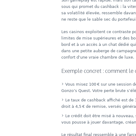
Son gameplay est rapide, mais son ta
sous qui promet du cashback : la vite
sa volatilité élevée, ressemble davant
ne reste que le sable sec du portefeui
Les casinos exploitent ce contraste pou
limites de mise supérieures et des bo
bord et à un accès à un chat dédié qu
dans une petite auberge de campagne
confort d’une vraie chambre de luxe.
Exemple concret : comment le 
Vous misez 100 € sur une session de
Gonzo’s Quest. Votre perte brute s’élè
Le taux de cashback affiché est de 
droit à 4,5 € de remise, versés génér
Le crédit doit être misé à nouveau, 
vous pousse à jouer davantage, créant
Le résultat final ressemble à une farc