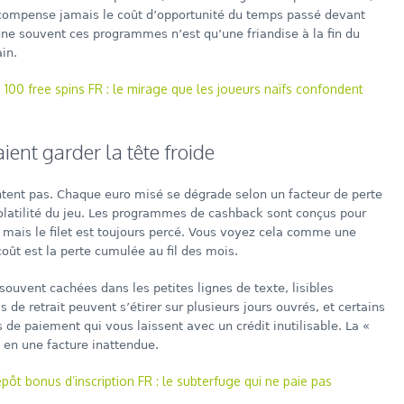
 compense jamais le coût d’opportunité du temps passé devant
gne souvent ces programmes n’est qu’une friandise à la fin du
ain.
00 free spins FR : le mirage que les joueurs naïfs confondent
ient garder la tête froide
ent pas. Chaque euro misé se dégrade selon un facteur de perte
volatilité du jeu. Les programmes de cashback sont conçus pour
té, mais le filet est toujours percé. Vous voyez cela comme une
coût est la perte cumulée au fil des mois.
 souvent cachées dans les petites lignes de texte, lisibles
de retrait peuvent s’étirer sur plusieurs jours ouvrés, et certains
de paiement qui vous laissent avec un crédit inutilisable. La «
 en une facture inattendue.
épôt bonus d’inscription FR : le subterfuge qui ne paie pas