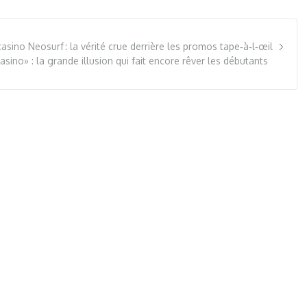
casino Neosurf : la vérité crue derrière les promos tape‑à‑l‑œil
no» : la grande illusion qui fait encore rêver les débutants