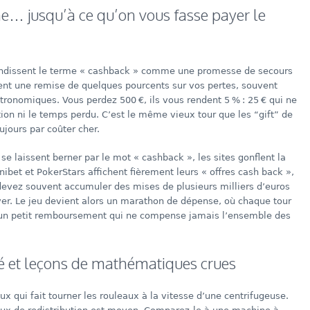
he… jusqu’à ce qu’on vous fasse payer le
randissent le terme « cashback » comme une promesse de secours
ment une remise de quelques pourcents sur vos pertes, souvent
ronomiques. Vous perdez 500 €, ils vous rendent 5 % : 25 € qui ne
tion ni le temps perdu. C’est le même vieux tour que les “gift” de
ujours par coûter cher.
 se laissent berner par le mot « cashback », les sites gonflent la
nibet et PokerStars affichent fièrement leurs « offres cash back »,
 devez souvent accumuler des mises de plusieurs milliers d’euros
ver. Le jeu devient alors un marathon de dépense, où chaque tour
un petit remboursement qui ne compense jamais l’ensemble des
té et leçons de mathématiques crues
ux qui fait tourner les rouleaux à la vitesse d’une centrifugeuse.