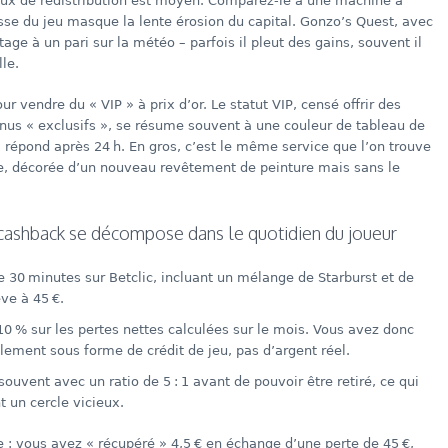
ux de redistribution est moyen. Comparez-le à une machine à
sse du jeu masque la lente érosion du capital. Gonzo’s Quest, avec
age à un pari sur la météo – parfois il pleut des gains, souvent il
lle.
r vendre du « VIP » à prix d’or. Le statut VIP, censé offrir des
nus « exclusifs », se résume souvent à une couleur de tableau de
i répond après 24 h. En gros, c’est le même service que l’on trouve
, décorée d’un nouveau revêtement de peinture mais sans le
cashback se décompose dans le quotidien du joueur
 30 minutes sur Betclic, incluant un mélange de Starburst et de
ve à 45 €.
10 % sur les pertes nettes calculées sur le mois. Vous avez donc
alement sous forme de crédit de jeu, pas d’argent réel.
souvent avec un ratio de 5 : 1 avant de pouvoir être retiré, ce qui
 un cercle vicieux.
e : vous avez « récupéré » 4,5 € en échange d’une perte de 45 €,