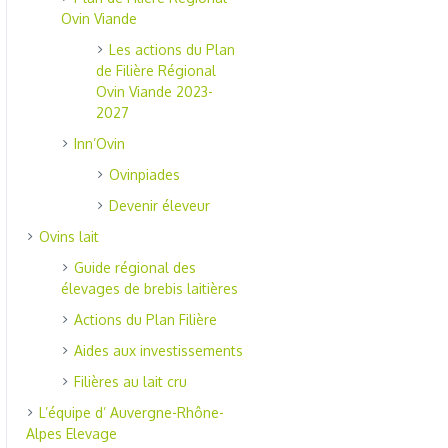
Ovin Viande
Les actions du Plan
de Filière Régional
Ovin Viande 2023-
2027
Inn’Ovin
Ovinpiades
Devenir éleveur
Ovins lait
Guide régional des
élevages de brebis laitières
Actions du Plan Filière
Aides aux investissements
Filières au lait cru
L’équipe d’ Auvergne-Rhône-
Alpes Elevage