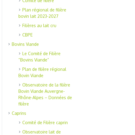
Comité de filière
Plan régional de filière
bovin lait 2023-2027
Filières au lait cru
CBPE
Bovins Viande
Le Comité de Filière
“Bovins Viande”
Plan de filière régional
Bovin Viande
Observatoire de la filière
Bovin Viande Auvergne-
Rhône-Alpes – Données de
filière
Caprins
Comité de Filière caprin
Observatoire lait de