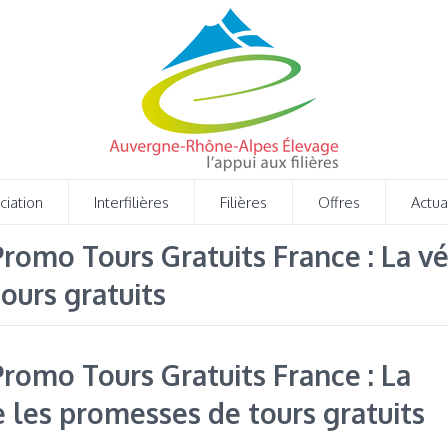
ciation
Interfilières
Filières
Offres
Actua
romo Tours Gratuits France : La vér
ours gratuits
romo Tours Gratuits France : La
e les promesses de tours gratuits