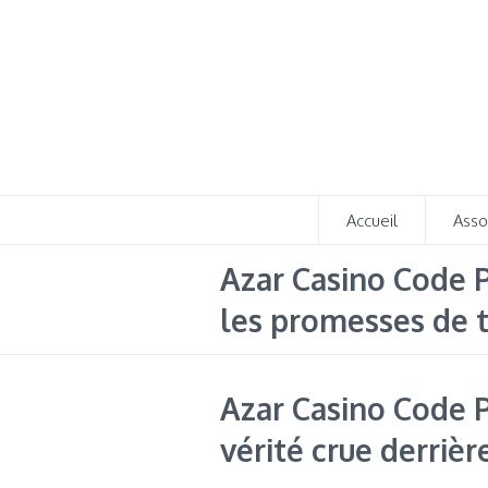
Accueil
Asso
Azar Casino Code P
les promesses de t
Azar Casino Code P
vérité crue derrièr