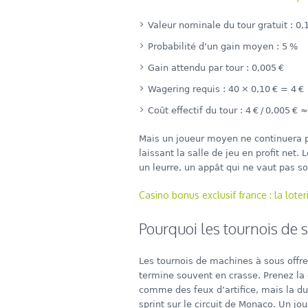
Valeur nominale du tour gratuit : 0,
Probabilité d’un gain moyen : 5 %
Gain attendu par tour : 0,005 €
Wagering requis : 40 × 0,10 € = 4 €
Coût effectif du tour : 4 € / 0,005 €
Mais un joueur moyen ne continuera p
laissant la salle de jeu en profit net
un leurre, un appât qui ne vaut pas so
Casino bonus exclusif france : la lote
Pourquoi les tournois de 
Les tournois de machines à sous offre
termine souvent en crasse. Prenez la
comme des feux d’artifice, mais la dur
sprint sur le circuit de Monaco. Un jou