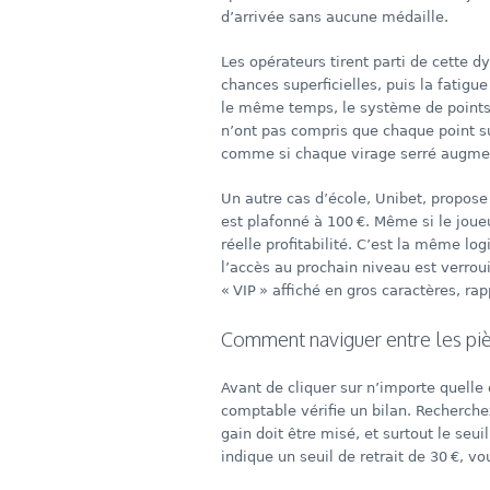
d’arrivée sans aucune médaille.
Les opérateurs tirent parti de cette d
chances superficielles, puis la fatigu
le même temps, le système de points 
n’ont pas compris que chaque point s
comme si chaque virage serré augment
Un autre cas d’école, Unibet, propos
est plafonné à 100 €. Même si le joue
réelle profitabilité. C’est la même lo
l’accès au prochain niveau est verroui
« VIP » affiché en gros caractères, r
Comment naviguer entre les piè
Avant de cliquer sur n’importe quelle
comptable vérifie un bilan. Recherchez
gain doit être misé, et surtout le seui
indique un seuil de retrait de 30 €, vo