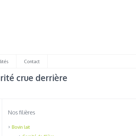
lités
Contact
ité crue derrière
Nos filières
Bovin lait