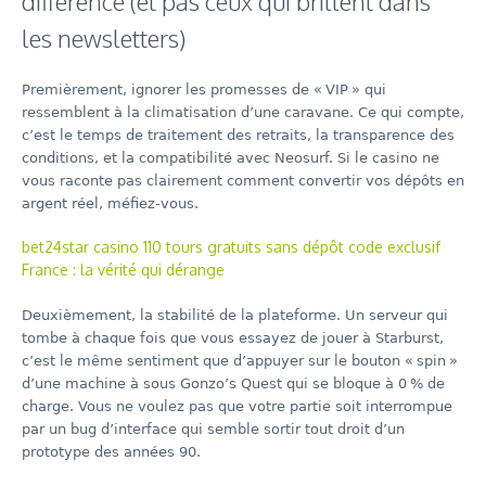
différence (et pas ceux qui brillent dans
les newsletters)
Premièrement, ignorer les promesses de « VIP » qui
ressemblent à la climatisation d’une caravane. Ce qui compte,
c’est le temps de traitement des retraits, la transparence des
conditions, et la compatibilité avec Neosurf. Si le casino ne
vous raconte pas clairement comment convertir vos dépôts en
argent réel, méfiez‑vous.
bet24star casino 110 tours gratuits sans dépôt code exclusif
France : la vérité qui dérange
Deuxièmement, la stabilité de la plateforme. Un serveur qui
tombe à chaque fois que vous essayez de jouer à Starburst,
c’est le même sentiment que d’appuyer sur le bouton « spin »
d’une machine à sous Gonzo’s Quest qui se bloque à 0 % de
charge. Vous ne voulez pas que votre partie soit interrompue
par un bug d’interface qui semble sortir tout droit d’un
prototype des années 90.