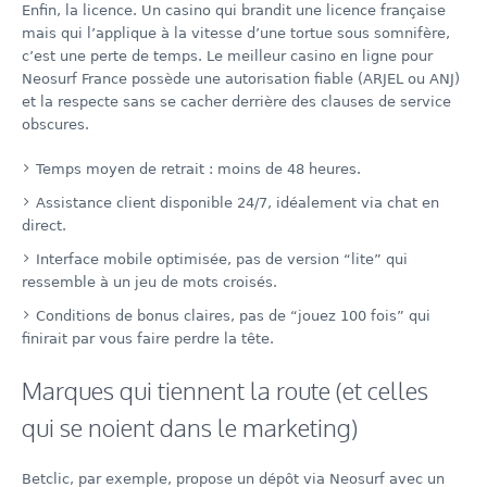
Enfin, la licence. Un casino qui brandit une licence française
mais qui l’applique à la vitesse d’une tortue sous somnifère,
c’est une perte de temps. Le meilleur casino en ligne pour
Neosurf France possède une autorisation fiable (ARJEL ou ANJ)
et la respecte sans se cacher derrière des clauses de service
obscures.
Temps moyen de retrait : moins de 48 heures.
Assistance client disponible 24/7, idéalement via chat en
direct.
Interface mobile optimisée, pas de version “lite” qui
ressemble à un jeu de mots croisés.
Conditions de bonus claires, pas de “jouez 100 fois” qui
finirait par vous faire perdre la tête.
Marques qui tiennent la route (et celles
qui se noient dans le marketing)
Betclic, par exemple, propose un dépôt via Neosurf avec un