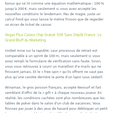
bonus qui se lit comme une équation mathématique : 100 %
jusqu’à 200 €, mais seulement si vous avez accepté les
nouvelles conditions le lendemain. Pas de magie, juste un
calcul froid qui vous laisse le même frisson que de regarder
un écran de ticket de caisse.
Vegas Plus Casino Chip Gratuit 50€ Sans Dépôt France : Le
Grand Bluff du Marketing
Unibet mise sur la rapidité. Leur processus de retrait est
comparable à un sprint de 100 m, mais seulement si vous
avez rempli le formulaire de vérification sans faute. Sinon,
vous vous retrouvez à courir un marathon d’e‑mails qui ne
finissent jamais. Et le « free spin » qu’ils offrent ne vaut pas
plus qu’une carotte derrière la porte d’un lapin sous sédatif.
Winamax, le gros poisson français, accepte Neosurf et fait
semblant d’offrir de la « gift » à chaque nouveau joueur. En
réalité, les conditions cachées sont plus nombreuses que les
tables de poker dans le salon d’un club de vacances. Vous
finissez par jouer à des jeux de hasard pour débloquer un petit