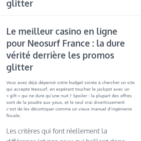
glitter
Le meilleur casino en ligne
pour Neosurf France : la dure
vérité derrière les promos
glitter
Vous avez déjà dépensé votre budget soirée à chercher un site
qui accepte Neosurf, en espérant toucher le jackpot avec un
« gift » qui ne dure qu’une nuit ? Spoiler : la plupart des offres
sont de la poudre aux yeux, et le seul vrai divertissement
c’est de les décortiquer comme un vieux manuel d’ingénierie
fiscale.
Les critères qui font réellement la