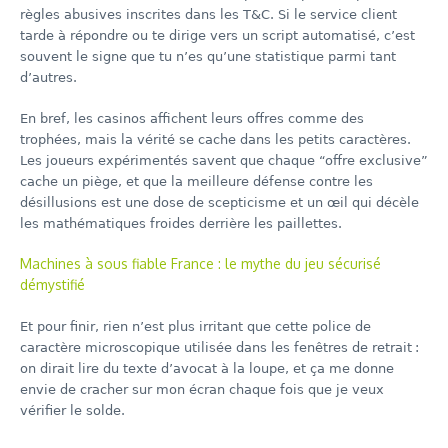
règles abusives inscrites dans les T&C. Si le service client
tarde à répondre ou te dirige vers un script automatisé, c’est
souvent le signe que tu n’es qu’une statistique parmi tant
d’autres.
En bref, les casinos affichent leurs offres comme des
trophées, mais la vérité se cache dans les petits caractères.
Les joueurs expérimentés savent que chaque “offre exclusive”
cache un piège, et que la meilleure défense contre les
désillusions est une dose de scepticisme et un œil qui décèle
les mathématiques froides derrière les paillettes.
Machines à sous fiable France : le mythe du jeu sécurisé
démystifié
Et pour finir, rien n’est plus irritant que cette police de
caractère microscopique utilisée dans les fenêtres de retrait :
on dirait lire du texte d’avocat à la loupe, et ça me donne
envie de cracher sur mon écran chaque fois que je veux
vérifier le solde.