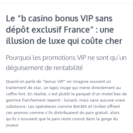
Le “b casino bonus VIP sans
dépôt exclusif France” : une
illusion de luxe qui coûte cher
Pourquoi les promotions VIP ne sont qu’un
déguisement de rentabilité
Quand on parle de “bonus VIP” on imagine souvent un
traitement de star, un tapis rouge qui mène directement au
coffre-fort. En réalité, c’est plutôt le parquet d’un motel bas de
gamme fraîchement repeint : luisant, mais sans aucune vraie
substance. Les opérateurs comme Bet365 et Unibet offrent
ces promos comme s’ils distribuaient du pain gratuit, alors
qu’ils s’assurent que le pain reste coincé dans la gorge du
joueur.