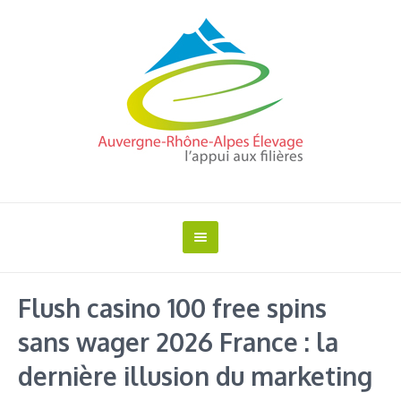
Flush casino 100 free spins
sans wager 2026 France : la
dernière illusion du marketing