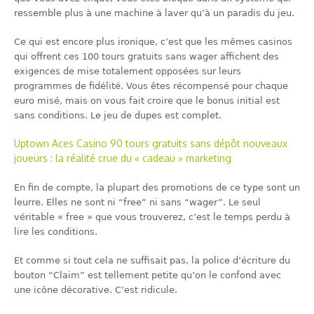
ressemble plus à une machine à laver qu’à un paradis du jeu.
Ce qui est encore plus ironique, c’est que les mêmes casinos
qui offrent ces 100 tours gratuits sans wager affichent des
exigences de mise totalement opposées sur leurs
programmes de fidélité. Vous êtes récompensé pour chaque
euro misé, mais on vous fait croire que le bonus initial est
sans conditions. Le jeu de dupes est complet.
Uptown Aces Casino 90 tours gratuits sans dépôt nouveaux
joueurs : la réalité crue du « cadeau » marketing
En fin de compte, la plupart des promotions de ce type sont un
leurre. Elles ne sont ni “free” ni sans “wager”. Le seul
véritable « free » que vous trouverez, c’est le temps perdu à
lire les conditions.
Et comme si tout cela ne suffisait pas, la police d’écriture du
bouton “Claim” est tellement petite qu’on le confond avec
une icône décorative. C’est ridicule.