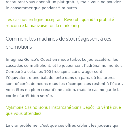
restaurant vous donnait un plat gratuit, mais vous ne pouviez
le consommer que pendant 5 minutes.
Les casinos en ligne acceptant Revolut : quand la praticité
rencontre la mauvaise foi du marketing
Comment les machines de slot réagissent à ces
promotions
Imaginez Gonzo’s Quest en mode turbo. Le jeu accélère, les
cascades se multiplient, et le joueur sent l’adrénaline monter.
Comparé à cela, les 100 free spins sans wager sont
l’équivalent d’une balade lente dans un parc, où les arbres
sont décorés de néons mais les récompenses restent à l’écart.
Vous êtes en plein cœur d’une action, mais le casino garde la
corde d’arrêt bien serrée.
MyEmpire Casino Bonus Instantané Sans Dépôt : la vérité crue
que vous attendiez
Le vrai problème, c’est que ces offres ciblent les joueurs qui