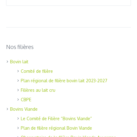
Nos filières
Bovin lait
Comité de filière
Plan régional de filière bovin lait 2023-2027
Filières au lait cru
CBPE
Bovins Viande
Le Comité de Filière “Bovins Viande”
Plan de filière régional Bovin Viande