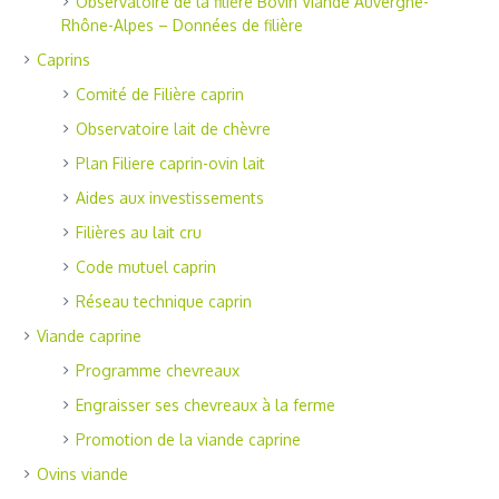
Observatoire de la filière Bovin Viande Auvergne-
Rhône-Alpes – Données de filière
Caprins
Comité de Filière caprin
Observatoire lait de chèvre
Plan Filiere caprin-ovin lait
Aides aux investissements
Filières au lait cru
Code mutuel caprin
Réseau technique caprin
Viande caprine
Programme chevreaux
Engraisser ses chevreaux à la ferme
Promotion de la viande caprine
Ovins viande