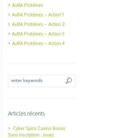
AuRA Protéines
AuRA Protéines – Action 1
AuRA Protéines – Action 2
AuRA Protéines – Action 3
AuRA Protéines – Action 4
Articles récents
Cyber Spins Casino Bonus
Sans Inscription : Jouez