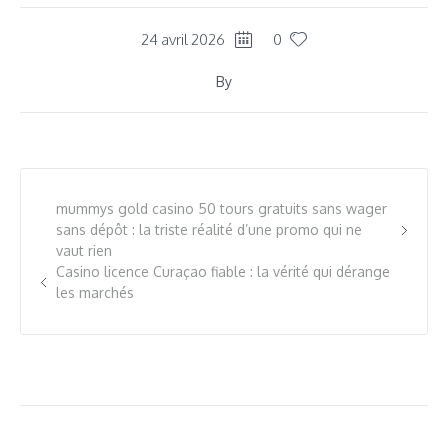
24 avril 2026
0
By
mummys gold casino 50 tours gratuits sans wager
sans dépôt : la triste réalité d’une promo qui ne
vaut rien
Casino licence Curaçao fiable : la vérité qui dérange
les marchés