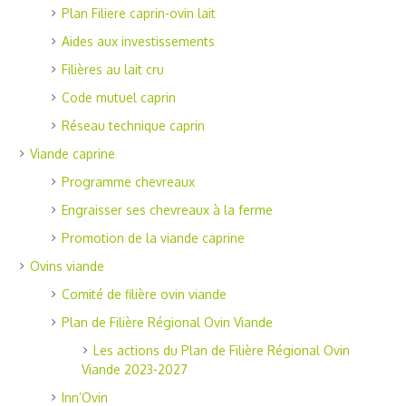
Plan Filiere caprin-ovin lait
Aides aux investissements
Filières au lait cru
Code mutuel caprin
Réseau technique caprin
Viande caprine
Programme chevreaux
Engraisser ses chevreaux à la ferme
Promotion de la viande caprine
Ovins viande
Comité de filière ovin viande
Plan de Filière Régional Ovin Viande
Les actions du Plan de Filière Régional Ovin
Viande 2023-2027
Inn’Ovin