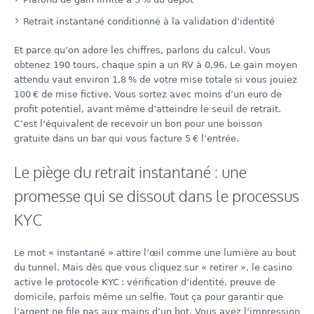
Retrait instantané conditionné à la validation d’identité
Et parce qu’on adore les chiffres, parlons du calcul. Vous
obtenez 190 tours, chaque spin a un RV à 0,96. Le gain moyen
attendu vaut environ 1,8 % de votre mise totale si vous jouiez
100 € de mise fictive. Vous sortez avec moins d’un euro de
profit potentiel, avant même d’atteindre le seuil de retrait.
C’est l’équivalent de recevoir un bon pour une boisson
gratuite dans un bar qui vous facture 5 € l’entrée.
Le piège du retrait instantané : une
promesse qui se dissout dans le processus
KYC
Le mot « instantané » attire l’œil comme une lumière au bout
du tunnel. Mais dès que vous cliquez sur « retirer », le casino
active le protocole KYC : vérification d’identité, preuve de
domicile, parfois même un selfie. Tout ça pour garantir que
l’argent ne file pas aux mains d’un bot. Vous avez l’impression