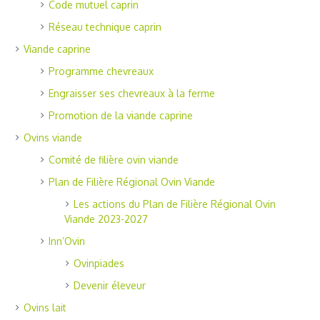
Code mutuel caprin
Réseau technique caprin
Viande caprine
Programme chevreaux
Engraisser ses chevreaux à la ferme
Promotion de la viande caprine
Ovins viande
Comité de filière ovin viande
Plan de Filière Régional Ovin Viande
Les actions du Plan de Filière Régional Ovin
Viande 2023-2027
Inn’Ovin
Ovinpiades
Devenir éleveur
Ovins lait