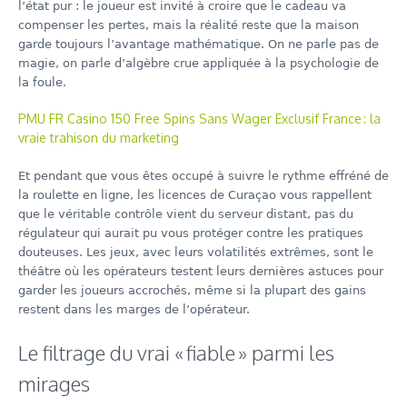
l’état pur : le joueur est invité à croire que le cadeau va
compenser les pertes, mais la réalité reste que la maison
garde toujours l’avantage mathématique. On ne parle pas de
magie, on parle d’algèbre crue appliquée à la psychologie de
la foule.
PMU FR Casino 150 Free Spins Sans Wager Exclusif France : la
vraie trahison du marketing
Et pendant que vous êtes occupé à suivre le rythme effréné de
la roulette en ligne, les licences de Curaçao vous rappellent
que le véritable contrôle vient du serveur distant, pas du
régulateur qui aurait pu vous protéger contre les pratiques
douteuses. Les jeux, avec leurs volatilités extrêmes, sont le
théâtre où les opérateurs testent leurs dernières astuces pour
garder les joueurs accrochés, même si la plupart des gains
restent dans les marges de l’opérateur.
Le filtrage du vrai « fiable » parmi les
mirages