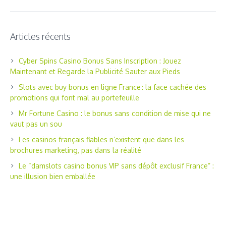
Articles récents
Cyber Spins Casino Bonus Sans Inscription : Jouez
Maintenant et Regarde la Publicité Sauter aux Pieds
Slots avec buy bonus en ligne France : la face cachée des
promotions qui font mal au portefeuille
Mr Fortune Casino : le bonus sans condition de mise qui ne
vaut pas un sou
Les casinos français fiables n’existent que dans les
brochures marketing, pas dans la réalité
Le “damslots casino bonus VIP sans dépôt exclusif France” :
une illusion bien emballée