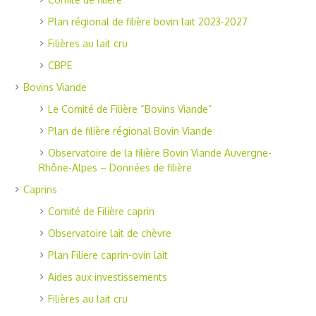
Plan régional de filière bovin lait 2023-2027
Filières au lait cru
CBPE
Bovins Viande
Le Comité de Filière “Bovins Viande”
Plan de filière régional Bovin Viande
Observatoire de la filière Bovin Viande Auvergne-
Rhône-Alpes – Données de filière
Caprins
Comité de Filière caprin
Observatoire lait de chèvre
Plan Filiere caprin-ovin lait
Aides aux investissements
Filières au lait cru