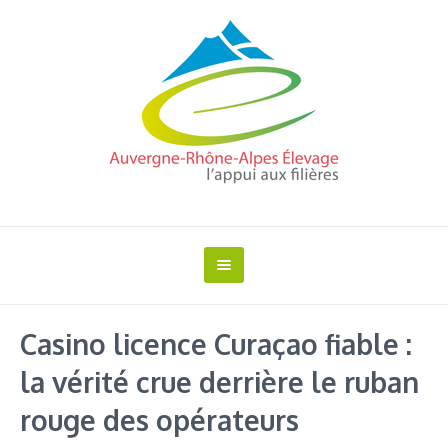
Casino licence Curaçao fiable :
la vérité crue derrière le ruban
rouge des opérateurs