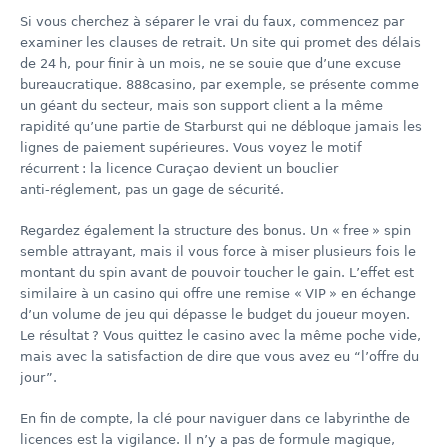
Si vous cherchez à séparer le vrai du faux, commencez par
examiner les clauses de retrait. Un site qui promet des délais
de 24 h, pour finir à un mois, ne se souie que d’une excuse
bureaucratique. 888casino, par exemple, se présente comme
un géant du secteur, mais son support client a la même
rapidité qu’une partie de Starburst qui ne débloque jamais les
lignes de paiement supérieures. Vous voyez le motif
récurrent : la licence Curaçao devient un bouclier
anti‑réglement, pas un gage de sécurité.
Regardez également la structure des bonus. Un « free » spin
semble attrayant, mais il vous force à miser plusieurs fois le
montant du spin avant de pouvoir toucher le gain. L’effet est
similaire à un casino qui offre une remise « VIP » en échange
d’un volume de jeu qui dépasse le budget du joueur moyen.
Le résultat ? Vous quittez le casino avec la même poche vide,
mais avec la satisfaction de dire que vous avez eu “l’offre du
jour”.
En fin de compte, la clé pour naviguer dans ce labyrinthe de
licences est la vigilance. Il n’y a pas de formule magique,