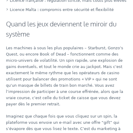
Licence française : régulation stricte, mais coûts plus élevés
Licence Malta : compromis entre sécurité et flexibilité
Quand les jeux deviennent le miroir du
système
Les machines à sous les plus populaires – Starburst, Gonzo’s
Quest, ou encore Book of Dead – fonctionnent comme des
micro‑univers de volatilité. Un spin rapide, une explosion de
gains éventuels, et tout le monde crie au jackpot. Mais c’est
exactement le même rythme que les opérateurs de casino
utilisent pour balancer des promotions « VIP » qui ne sont
qu’un masque de billets de train bon marché. Vous avez
l’impression de participer à une course effrénée, alors que la
vraie course, c’est celle du ticket de caisse que vous devez
payer dès le premier retrait.
Imaginez que chaque fois que vous cliquez sur un spin, la
plateforme vous envoie un e‑mail avec une offre “gift” qui
s’évapore dès que vous lisez le texte. C’est du marketing à