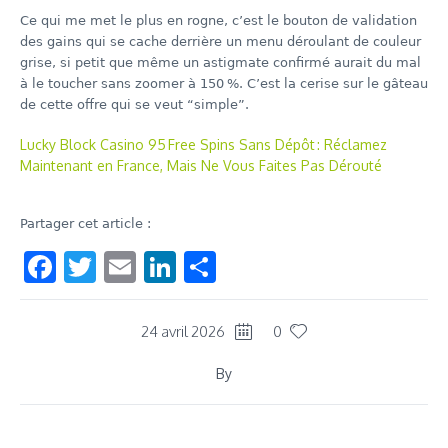
Ce qui me met le plus en rogne, c’est le bouton de validation
des gains qui se cache derrière un menu déroulant de couleur
grise, si petit que même un astigmate confirmé aurait du mal
à le toucher sans zoomer à 150 %. C’est la cerise sur le gâteau
de cette offre qui se veut “simple”.
Lucky Block Casino 95 Free Spins Sans Dépôt : Réclamez
Maintenant en France, Mais Ne Vous Faites Pas Dérouté
Partager cet article :
Facebook
Twitter
Email
LinkedIn
Share
24 avril 2026
0
By