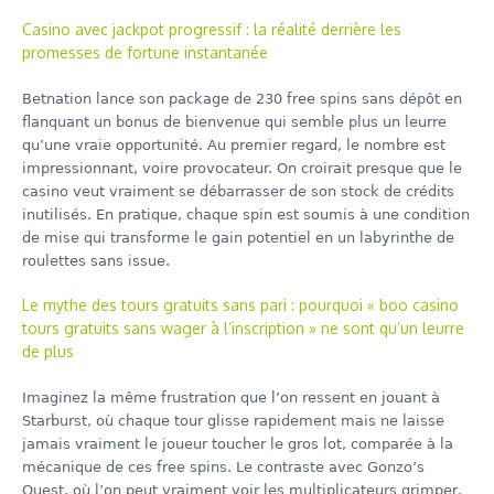
Casino avec jackpot progressif : la réalité derrière les
promesses de fortune instantanée
Betnation lance son package de 230 free spins sans dépôt en
flanquant un bonus de bienvenue qui semble plus un leurre
qu’une vraie opportunité. Au premier regard, le nombre est
impressionnant, voire provocateur. On croirait presque que le
casino veut vraiment se débarrasser de son stock de crédits
inutilisés. En pratique, chaque spin est soumis à une condition
de mise qui transforme le gain potentiel en un labyrinthe de
roulettes sans issue.
Le mythe des tours gratuits sans pari : pourquoi « boo casino
tours gratuits sans wager à l’inscription » ne sont qu’un leurre
de plus
Imaginez la même frustration que l’on ressent en jouant à
Starburst, où chaque tour glisse rapidement mais ne laisse
jamais vraiment le joueur toucher le gros lot, comparée à la
mécanique de ces free spins. Le contraste avec Gonzo’s
Quest, où l’on peut vraiment voir les multiplicateurs grimper,