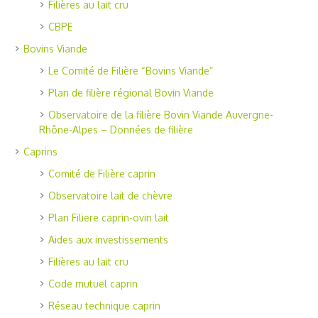
Filières au lait cru
CBPE
Bovins Viande
Le Comité de Filière “Bovins Viande”
Plan de filière régional Bovin Viande
Observatoire de la filière Bovin Viande Auvergne-
Rhône-Alpes – Données de filière
Caprins
Comité de Filière caprin
Observatoire lait de chèvre
Plan Filiere caprin-ovin lait
Aides aux investissements
Filières au lait cru
Code mutuel caprin
Réseau technique caprin