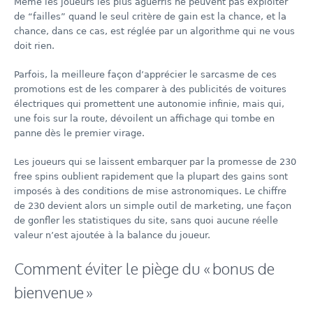
Même les joueurs les plus aguerris ne peuvent pas exploiter
de “failles” quand le seul critère de gain est la chance, et la
chance, dans ce cas, est réglée par un algorithme qui ne vous
doit rien.
Parfois, la meilleure façon d’apprécier le sarcasme de ces
promotions est de les comparer à des publicités de voitures
électriques qui promettent une autonomie infinie, mais qui,
une fois sur la route, dévoilent un affichage qui tombe en
panne dès le premier virage.
Les joueurs qui se laissent embarquer par la promesse de 230
free spins oublient rapidement que la plupart des gains sont
imposés à des conditions de mise astronomiques. Le chiffre
de 230 devient alors un simple outil de marketing, une façon
de gonfler les statistiques du site, sans quoi aucune réelle
valeur n’est ajoutée à la balance du joueur.
Comment éviter le piège du « bonus de
bienvenue »