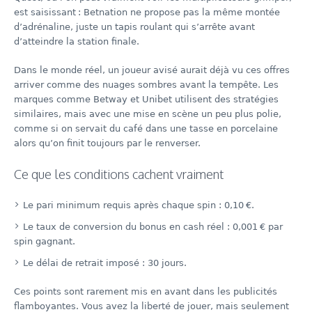
est saisissant : Betnation ne propose pas la même montée
d’adrénaline, juste un tapis roulant qui s’arrête avant
d’atteindre la station finale.
Dans le monde réel, un joueur avisé aurait déjà vu ces offres
arriver comme des nuages sombres avant la tempête. Les
marques comme Betway et Unibet utilisent des stratégies
similaires, mais avec une mise en scène un peu plus polie,
comme si on servait du café dans une tasse en porcelaine
alors qu’on finit toujours par le renverser.
Ce que les conditions cachent vraiment
Le pari minimum requis après chaque spin : 0,10 €.
Le taux de conversion du bonus en cash réel : 0,001 € par
spin gagnant.
Le délai de retrait imposé : 30 jours.
Ces points sont rarement mis en avant dans les publicités
flamboyantes. Vous avez la liberté de jouer, mais seulement