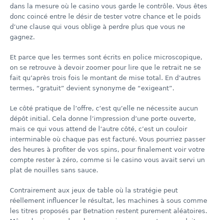
dans la mesure où le casino vous garde le contrôle. Vous êtes
donc coincé entre le désir de tester votre chance et le poids
d’une clause qui vous oblige à perdre plus que vous ne
gagnez.
Et parce que les termes sont écrits en police microscopique,
on se retrouve à devoir zoomer pour lire que le retrait ne se
fait qu’après trois fois le montant de mise total. En d’autres
termes, “gratuit” devient synonyme de “exigeant”.
Le côté pratique de l’offre, c’est qu’elle ne nécessite aucun
dépôt initial. Cela donne l’impression d’une porte ouverte,
mais ce qui vous attend de l’autre côté, c’est un couloir
interminable où chaque pas est facturé. Vous pourriez passer
des heures à profiter de vos spins, pour finalement voir votre
compte rester à zéro, comme si le casino vous avait servi un
plat de nouilles sans sauce.
Contrairement aux jeux de table où la stratégie peut
réellement influencer le résultat, les machines à sous comme
les titres proposés par Betnation restent purement aléatoires.