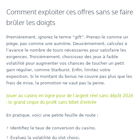
Comment exploiter ces offres sans se faire
brûler les doigts
Premièrement, ignorez le terme “gift”. Prenez-le comme un
piège, pas comme une aumône. Deuxièmement, calculez à
l’avance le nombre de tours nécessaires pour satisfaire les
exigences. Troisièmement, choisissez des jeux à faible
volatilité pour augmenter vos chances de toucher un petit
gain régulier, comme Starburst. Enfin, limitez votre
exposition. Si le montant du bonus ne couvre pas plus que les
frais de mise, la promotion ne vaut pas la peine.
Jouer au casino en ligne pour de l’argent réel sans dépôt 2026
: le grand cirque du profit sans billet d’entrée
En pratique, voici une petite feuille de route :
Identifiez le taux de conversion du casino.
Évaluez la volatilité du slot choisi.