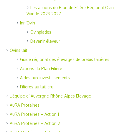
Les actions du Plan de Filière Régional Ovin
Viande 2023-2027
Inn’Ovin
Ovinpiades
Devenir éleveur
Ovins lait
Guide régional des élevages de brebis laitières
Actions du Plan Filière
Aides aux investissements
Filières au lait cru
L’équipe d’ Auvergne-Rhône-Alpes Elevage
AuRA Protéines
AuRA Protéines – Action 1
AuRA Protéines – Action 2