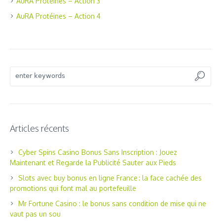
AuRA Protéines – Action 3
AuRA Protéines – Action 4
Articles récents
Cyber Spins Casino Bonus Sans Inscription : Jouez
Maintenant et Regarde la Publicité Sauter aux Pieds
Slots avec buy bonus en ligne France : la face cachée des
promotions qui font mal au portefeuille
Mr Fortune Casino : le bonus sans condition de mise qui ne
vaut pas un sou