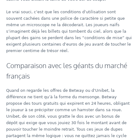
Le vrai souci, c’est que les conditions d’utilisation sont
souvent cachées dans une police de caractère si petite que
même un microscope ne la décoderait. Les joueurs naïfs
s’imaginent déjà les billets qui tombent du ciel, alors que la
plupart des gains se perdent dans les “conditions de mise” qui
exigent plusieurs centaines d’euros de jeu avant de toucher le
premier centime de trésor réel.
Comparaison avec les géants du marché
français
Quand on regarde les offres de Betway ou d’Unibet, la
différence ne tient qu’à la forme du mensonge. Betway
propose des tours gratuits qui expirent en 24 heures, obligant
le joueur à se précipiter comme un hamster dans sa roue.
Unibet, de son côté, vous gratte le dos avec un bonus de
dépôt qui exige que vous jouiez 30 fois le montant avant de
pouvoir toucher le moindre retrait. Tous ces jeux de dupes
partagent la même logique : vous ne quittez jamais le cycle