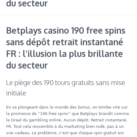
du secteur
Betplays casino 190 free spins
sans dépôt retrait instantané
FR : l’illusion la plus brillante
du secteur
Le piège des 190 tours gratuits sans mise
initiale
En se plongeant dans le monde des bonus, on tombe vite sur
la promesse de “190 free spins” que Betplays brandit comme
le Graal du gambling online. Aucun dépôt. Retrait instantané.
FR. Tout cela ressemble à du marketing bien rodé, pas à un
vrai cadeau. Le problème, c’est que chaque spin gratuit est