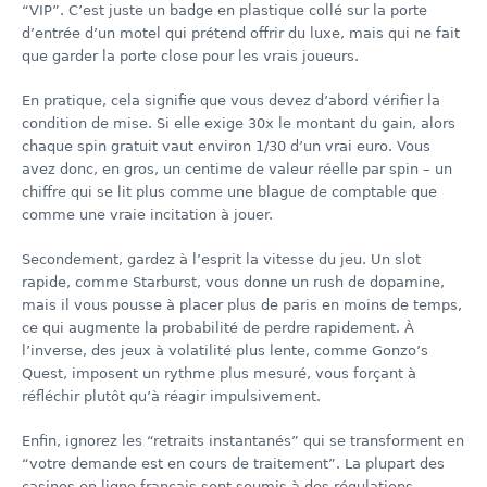
“VIP”. C’est juste un badge en plastique collé sur la porte
d’entrée d’un motel qui prétend offrir du luxe, mais qui ne fait
que garder la porte close pour les vrais joueurs.
En pratique, cela signifie que vous devez d’abord vérifier la
condition de mise. Si elle exige 30x le montant du gain, alors
chaque spin gratuit vaut environ 1/30 d’un vrai euro. Vous
avez donc, en gros, un centime de valeur réelle par spin – un
chiffre qui se lit plus comme une blague de comptable que
comme une vraie incitation à jouer.
Secondement, gardez à l’esprit la vitesse du jeu. Un slot
rapide, comme Starburst, vous donne un rush de dopamine,
mais il vous pousse à placer plus de paris en moins de temps,
ce qui augmente la probabilité de perdre rapidement. À
l’inverse, des jeux à volatilité plus lente, comme Gonzo’s
Quest, imposent un rythme plus mesuré, vous forçant à
réfléchir plutôt qu’à réagir impulsivement.
Enfin, ignorez les “retraits instantanés” qui se transforment en
“votre demande est en cours de traitement”. La plupart des
casinos en ligne français sont soumis à des régulations