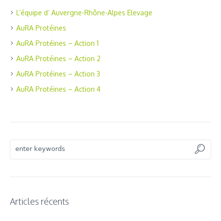
L’équipe d’ Auvergne-Rhône-Alpes Elevage
AuRA Protéines
AuRA Protéines – Action 1
AuRA Protéines – Action 2
AuRA Protéines – Action 3
AuRA Protéines – Action 4
Articles récents