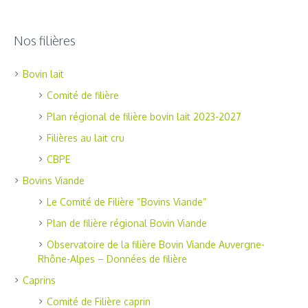
Nos filières
Bovin lait
Comité de filière
Plan régional de filière bovin lait 2023-2027
Filières au lait cru
CBPE
Bovins Viande
Le Comité de Filière “Bovins Viande”
Plan de filière régional Bovin Viande
Observatoire de la filière Bovin Viande Auvergne-
Rhône-Alpes – Données de filière
Caprins
Comité de Filière caprin