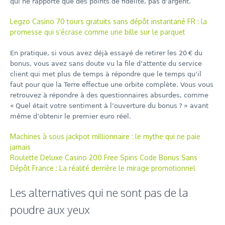
qui ne rapporte que des points de fidélité, pas d’argent.
Legzo Casino 70 tours gratuits sans dépôt instantané FR : la
promesse qui s’écrase comme une bille sur le parquet
En pratique, si vous avez déjà essayé de retirer les 20 € du
bonus, vous avez sans doute vu la file d’attente du service
client qui met plus de temps à répondre que le temps qu’il
faut pour que la Terre effectue une orbite complète. Vous vous
retrouvez à répondre à des questionnaires absurdes, comme
« Quel était votre sentiment à l’ouverture du bonus ? » avant
même d’obtenir le premier euro réel.
Machines à sous jackpot millionnaire : le mythe qui ne paie
jamais
Roulette Deluxe Casino 200 Free Spins Code Bonus Sans
Dépôt France : La réalité derrière le mirage promotionnel
Les alternatives qui ne sont pas de la
poudre aux yeux