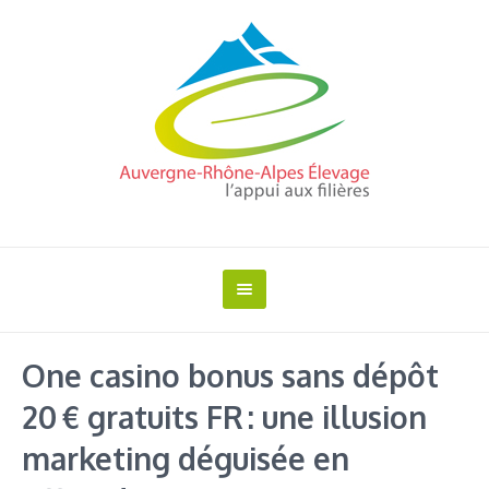
One casino bonus sans dépôt
20 € gratuits FR : une illusion
marketing déguisée en