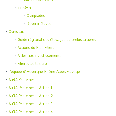
Inn’Ovin
Ovinpiades
Devenir éleveur
Ovins lait
Guide régional des élevages de brebis laitières
Actions du Plan Filière
Aides aux investissements
Filières au lait cru
L’équipe d’ Auvergne-Rhône-Alpes Elevage
AuRA Protéines
AuRA Protéines – Action 1
AuRA Protéines – Action 2
AuRA Protéines – Action 3
AuRA Protéines – Action 4