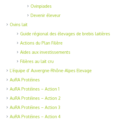
Ovinpiades
Devenir éleveur
Ovins lait
Guide régional des élevages de brebis laitières
Actions du Plan Filière
Aides aux investissements
Filières au lait cru
L’équipe d’ Auvergne-Rhône-Alpes Elevage
AuRA Protéines
AuRA Protéines – Action 1
AuRA Protéines – Action 2
AuRA Protéines – Action 3
AuRA Protéines – Action 4