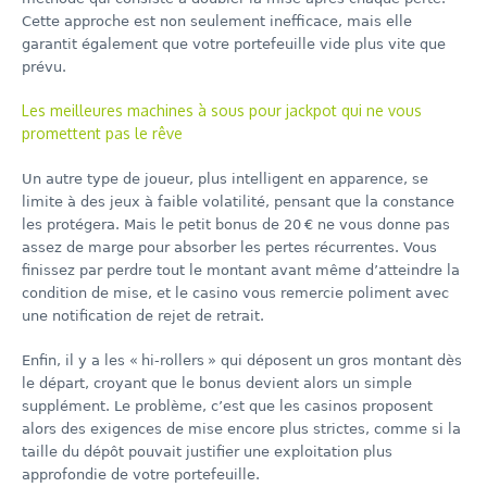
Cette approche est non seulement inefficace, mais elle
garantit également que votre portefeuille vide plus vite que
prévu.
Les meilleures machines à sous pour jackpot qui ne vous
promettent pas le rêve
Un autre type de joueur, plus intelligent en apparence, se
limite à des jeux à faible volatilité, pensant que la constance
les protégera. Mais le petit bonus de 20 € ne vous donne pas
assez de marge pour absorber les pertes récurrentes. Vous
finissez par perdre tout le montant avant même d’atteindre la
condition de mise, et le casino vous remercie poliment avec
une notification de rejet de retrait.
Enfin, il y a les « hi‑rollers » qui déposent un gros montant dès
le départ, croyant que le bonus devient alors un simple
supplément. Le problème, c’est que les casinos proposent
alors des exigences de mise encore plus strictes, comme si la
taille du dépôt pouvait justifier une exploitation plus
approfondie de votre portefeuille.