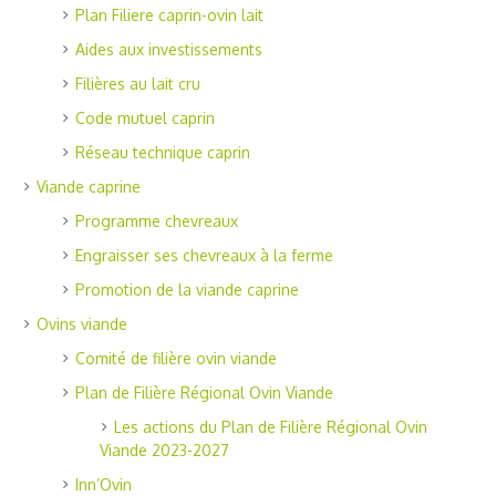
Plan Filiere caprin-ovin lait
Aides aux investissements
Filières au lait cru
Code mutuel caprin
Réseau technique caprin
Viande caprine
Programme chevreaux
Engraisser ses chevreaux à la ferme
Promotion de la viande caprine
Ovins viande
Comité de filière ovin viande
Plan de Filière Régional Ovin Viande
Les actions du Plan de Filière Régional Ovin
Viande 2023-2027
Inn’Ovin