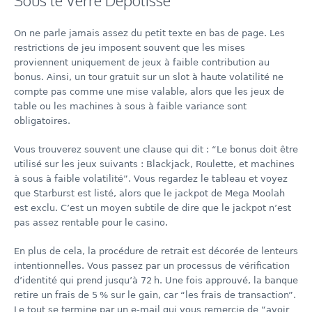
Sous le Verre Dépolissé
On ne parle jamais assez du petit texte en bas de page. Les
restrictions de jeu imposent souvent que les mises
proviennent uniquement de jeux à faible contribution au
bonus. Ainsi, un tour gratuit sur un slot à haute volatilité ne
compte pas comme une mise valable, alors que les jeux de
table ou les machines à sous à faible variance sont
obligatoires.
Vous trouverez souvent une clause qui dit : “Le bonus doit être
utilisé sur les jeux suivants : Blackjack, Roulette, et machines
à sous à faible volatilité”. Vous regardez le tableau et voyez
que Starburst est listé, alors que le jackpot de Mega Moolah
est exclu. C’est un moyen subtile de dire que le jackpot n’est
pas assez rentable pour le casino.
En plus de cela, la procédure de retrait est décorée de lenteurs
intentionnelles. Vous passez par un processus de vérification
d’identité qui prend jusqu’à 72 h. Une fois approuvé, la banque
retire un frais de 5 % sur le gain, car “les frais de transaction”.
Le tout se termine par un e‑mail qui vous remercie de “avoir