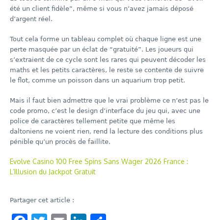
été un client fidèle”, même si vous n’avez jamais déposé
d’argent réel.
Tout cela forme un tableau complet où chaque ligne est une
perte masquée par un éclat de “gratuité”. Les joueurs qui
s’extraient de ce cycle sont les rares qui peuvent décoder les
maths et les petits caractères, le reste se contente de suivre
le flot, comme un poisson dans un aquarium trop petit.
Mais il faut bien admettre que le vrai problème ce n’est pas le
code promo, c’est le design d’interface du jeu qui, avec une
police de caractères tellement petite que même les
daltoniens ne voient rien, rend la lecture des conditions plus
pénible qu’un procès de faillite.
Evolve Casino 100 Free Spins Sans Wager 2026 France :
L’Illusion du Jackpot Gratuit
Partager cet article :