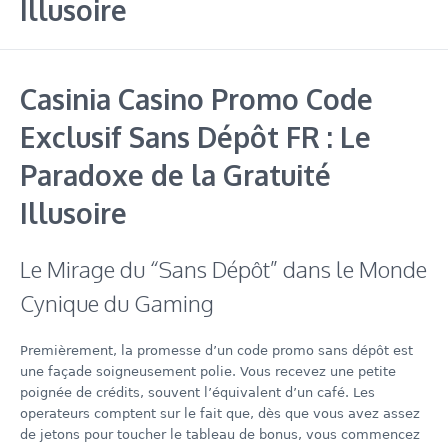
Illusoire
Casinia Casino Promo Code
Exclusif Sans Dépôt FR : Le
Paradoxe de la Gratuité
Illusoire
Le Mirage du “Sans Dépôt” dans le Monde
Cynique du Gaming
Premièrement, la promesse d’un code promo sans dépôt est
une façade soigneusement polie. Vous recevez une petite
poignée de crédits, souvent l’équivalent d’un café. Les
operateurs comptent sur le fait que, dès que vous avez assez
de jetons pour toucher le tableau de bonus, vous commencez