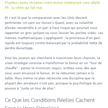
Playfina casino réclamez votre bonus maintenant sans dépôt
FR : la vérité qui fait mal
Et c’est là que la comparaison avec les slots devient
pertinente. Un spin sur Gonzo’s Quest, avec sa volatilité
élevée, ressemble à un pari à haut risque qui pourrait vous
rapporter un gros jackpot ou vous laisser les poches vides. Les
mêmes mathématiques s’appliquent : la promesse d’un gain
rapide est toujours contre‑balanced par la probabilité nette de
perdre davantage.
Pour les joueurs qui cherchent à maximiser leurs chances, la
vraie stratégie consiste à transformer le bonus en un “tour de
chauffe” : pariez le minimum requis, arrêtez‑vous dès que
vous avez encaissé le bonus, et ne retournez jamais à la
table. Mais même ce plan nécessite une discipline que la
plupart des amateurs n’ont pas, puisque la psychologie du jeu
pousse à “juste un tour de plus”.
Ce Que les Conditions Réelles Cachent