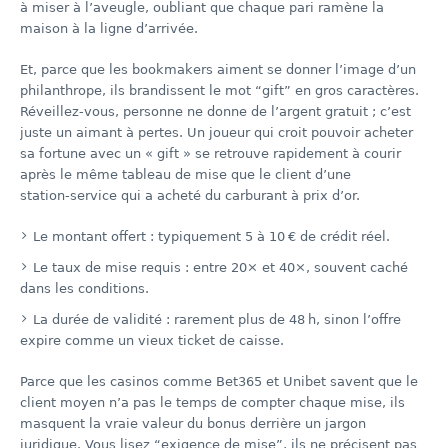
à miser à l’aveugle, oubliant que chaque pari ramène la
maison à la ligne d’arrivée.
Et, parce que les bookmakers aiment se donner l’image d’un
philanthrope, ils brandissent le mot “gift” en gros caractères.
Réveillez‑vous, personne ne donne de l’argent gratuit ; c’est
juste un aimant à pertes. Un joueur qui croit pouvoir acheter
sa fortune avec un « gift » se retrouve rapidement à courir
après le même tableau de mise que le client d’une
station‑service qui a acheté du carburant à prix d’or.
Le montant offert : typiquement 5 à 10 € de crédit réel.
Le taux de mise requis : entre 20× et 40×, souvent caché
dans les conditions.
La durée de validité : rarement plus de 48 h, sinon l’offre
expire comme un vieux ticket de caisse.
Parce que les casinos comme Bet365 et Unibet savent que le
client moyen n’a pas le temps de compter chaque mise, ils
masquent la vraie valeur du bonus derrière un jargon
juridique. Vous lisez “exigence de mise”, ils ne précisent pas