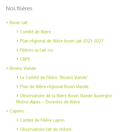
Nos filières
Bovin lait
Comité de filière
Plan régional de filière bovin lait 2023-2027
Filières au lait cru
CBPE
Bovins Viande
Le Comité de Filière “Bovins Viande”
Plan de filière régional Bovin Viande
Observatoire de la filière Bovin Viande Auvergne-
Rhône-Alpes – Données de filière
Caprins
Comité de Filière caprin
Observatoire lait de chèvre