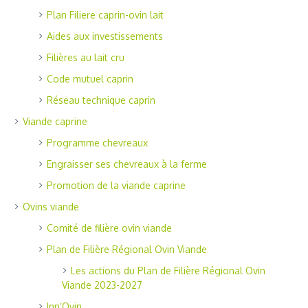
Plan Filiere caprin-ovin lait
Aides aux investissements
Filières au lait cru
Code mutuel caprin
Réseau technique caprin
Viande caprine
Programme chevreaux
Engraisser ses chevreaux à la ferme
Promotion de la viande caprine
Ovins viande
Comité de filière ovin viande
Plan de Filière Régional Ovin Viande
Les actions du Plan de Filière Régional Ovin
Viande 2023-2027
Inn’Ovin