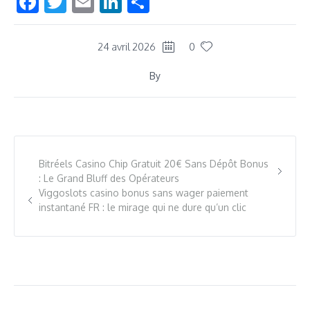
Facebook
Twitter
Email
LinkedIn
Share
24 avril 2026
0
By
Bitréels Casino Chip Gratuit 20€ Sans Dépôt Bonus
: Le Grand Bluff des Opérateurs
Viggoslots casino bonus sans wager paiement
instantané FR : le mirage qui ne dure qu’un clic