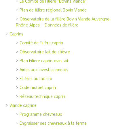
Le Comité de Filière “Bovins Viande”
Plan de filière régional Bovin Viande
Observatoire de la filière Bovin Viande Auvergne-
Rhône-Alpes – Données de filière
Caprins
Comité de Filière caprin
Observatoire lait de chèvre
Plan Filiere caprin-ovin lait
Aides aux investissements
Filières au lait cru
Code mutuel caprin
Réseau technique caprin
Viande caprine
Programme chevreaux
Engraisser ses chevreaux à la ferme