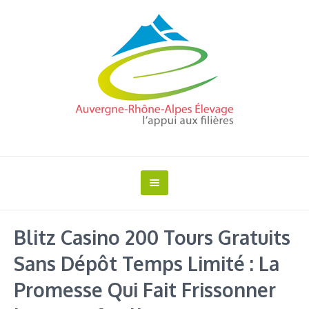
Blitz Casino 200 Tours Gratuits
Sans Dépôt Temps Limité : La
Promesse Qui Fait Frissonner