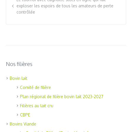
exploser les espoirs de tous les amateurs de perte
contrôlée
Nos filières
Bovin lait
Comité de filière
Plan régional de filière bovin lait 2023-2027
Filières au lait cru
CBPE
Bovins Viande