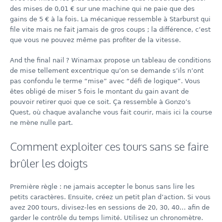
des mises de 0,01 € sur une machine qui ne paie que des
gains de 5 € à la fois. La mécanique ressemble à Starburst qui
file vite mais ne fait jamais de gros coups ; la différence, c’est
que vous ne pouvez même pas profiter de la vitesse.
And the final nail ? Winamax propose un tableau de conditions
de mise tellement excentrique qu’on se demande s’ils n’ont
pas confondu le terme “mise” avec “défi de logique”. Vous
êtes obligé de miser 5 fois le montant du gain avant de
pouvoir retirer quoi que ce soit. Ça ressemble à Gonzo’s
Quest, où chaque avalanche vous fait courir, mais ici la course
ne mène nulle part.
Comment exploiter ces tours sans se faire
brûler les doigts
Première règle : ne jamais accepter le bonus sans lire les
petits caractères. Ensuite, créez un petit plan d’action. Si vous
avez 200 tours, divisez-les en sessions de 20, 30, 40… afin de
garder le contrôle du temps limité. Utilisez un chronomètre.