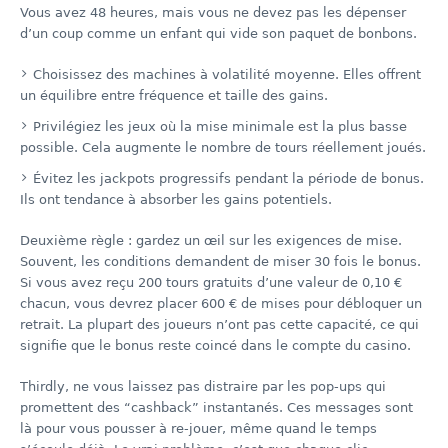
Vous avez 48 heures, mais vous ne devez pas les dépenser
d’un coup comme un enfant qui vide son paquet de bonbons.
Choisissez des machines à volatilité moyenne. Elles offrent
un équilibre entre fréquence et taille des gains.
Privilégiez les jeux où la mise minimale est la plus basse
possible. Cela augmente le nombre de tours réellement joués.
Évitez les jackpots progressifs pendant la période de bonus.
Ils ont tendance à absorber les gains potentiels.
Deuxième règle : gardez un œil sur les exigences de mise.
Souvent, les conditions demandent de miser 30 fois le bonus.
Si vous avez reçu 200 tours gratuits d’une valeur de 0,10 €
chacun, vous devrez placer 600 € de mises pour débloquer un
retrait. La plupart des joueurs n’ont pas cette capacité, ce qui
signifie que le bonus reste coincé dans le compte du casino.
Thirdly, ne vous laissez pas distraire par les pop‑ups qui
promettent des “cashback” instantanés. Ces messages sont
là pour vous pousser à re‑jouer, même quand le temps