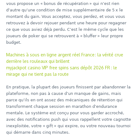
vous propose un « bonus de récupération » qui n’est rien
d’autre qu’une condition de mise supplémentaire de 5 x le
montant du gain. Vous acceptez, vous perdez, et vous vous
retrouvez à devoir rejouer pendant une heure pour regagner
ce que vous aviez déjà perdu. C’est le même cycle que les
joueurs de poker qui se retrouvent à « bluffer » leur propre
budget.
Machines à sous en ligne argent réel France : la vérité crue
derrière les rouleaux qui brillent
myjackpot casino VIP free spins sans dépôt 2026 FR : le
mirage qui ne tient pas la route
En pratique, la plupart des joueurs finissent par abandonner la
plateforme, non pas à cause d’un manque de gains, mais
parce qu’ils en ont assez des mécaniques de rétention qui
transforment chaque session en marathon d’endurance
mentale. Le système est conçu pour vous garder accroché,
avec des notifications push qui vous rappellent votre cagnotte
inexploitée, votre « gift » qui expire, ou votre nouveau tournoi
qui démarre dans cinq minutes.