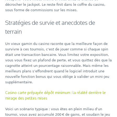
décrocher le jackpot. Le reste finit dans le coffre du casino,
sous forme de commissions sur les mises.
Stratégies de survie et anecdotes de
terrain
Un vieux gamin du casino raconte que la meilleure façon de
survivre à ces tournois, c’est de jouer comme si chaque spin
était une transaction bancaire. Vous limitez votre exposition,
vous vous fixez un plafond de perte, et vous quittez dès que la
cagnotte atteint un pourcentage raisonnable. Mais même les
meilleurs plans s’effondrent quand le logiciel introduit une
nouvelle fonction bonus qui vous oblige à valider un mini‑jeu
supplémentaire.
Casino carte prépayée dépôt minimum : la réalité derrière le
mirage des petites mises
Voici un scénario typique : vous êtes en plein milieu d’un
tournoi, vous avez accumulé 200 € de gains, et soudain le jeu