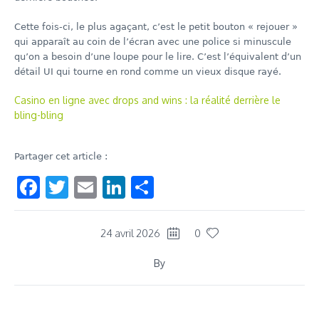
Cette fois-ci, le plus agaçant, c’est le petit bouton « rejouer »
qui apparaît au coin de l’écran avec une police si minuscule
qu’on a besoin d’une loupe pour le lire. C’est l’équivalent d’un
détail UI qui tourne en rond comme un vieux disque rayé.
Casino en ligne avec drops and wins : la réalité derrière le
bling-bling
Partager cet article :
Facebook
Twitter
Email
LinkedIn
Share
24 avril 2026
0
By