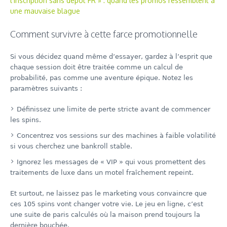
l’inscription sans dépôt FR » : quand les promos ressemblent à
une mauvaise blague
Comment survivre à cette farce promotionnelle
Si vous décidez quand même d’essayer, gardez à l’esprit que
chaque session doit être traitée comme un calcul de
probabilité, pas comme une aventure épique. Notez les
paramètres suivants :
Définissez une limite de perte stricte avant de commencer
les spins.
Concentrez vos sessions sur des machines à faible volatilité
si vous cherchez une bankroll stable.
Ignorez les messages de « VIP » qui vous promettent des
traitements de luxe dans un motel fraîchement repeint.
Et surtout, ne laissez pas le marketing vous convaincre que
ces 105 spins vont changer votre vie. Le jeu en ligne, c’est
une suite de paris calculés où la maison prend toujours la
dernière bouchée.