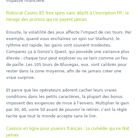
impasse financière.
Robocat Casino 85 free spins sans dépôt à l’inscription FR : le
mirage des promos qui ne payent jamais
Ensuite, la volatilité des jeux affecte l’impact de ces tours. Par
exemple, quand vous enchaînez un spin sur Starburst, le
rythme est rapide, les gains sont souvent modestes.
Comparez ça à Gonzo’s Quest, qui possède une variance plus
élevée : chaque tour peut exploser ou se tarir comme un feu
de paille. Les 105 tours de Bluvegas, eux, sont calibrés pour
rester dans la zone moyenne, afin de ne jamais créer une
vraie surprise.
Et parce que les opérateurs adorent cacher leurs vraies
conditions dans les petits caractères, la plupart des bonus
imposent des exigences de mise à l’envers. Multiplier le gain
par 30, 40, voire 50 avant de pouvoir le retirer, c’est la règle
tacite que tout le monde accepte sans le lire.
Casinos en ligne pour joueurs français : la comédie qui ne finit
jamais