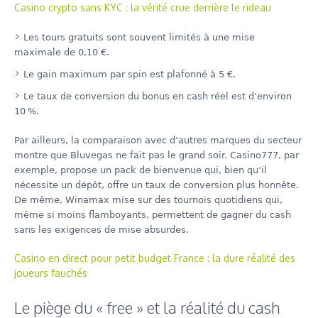
Casino crypto sans KYC : la vérité crue derrière le rideau
Les tours gratuits sont souvent limités à une mise
maximale de 0,10 €.
Le gain maximum par spin est plafonné à 5 €.
Le taux de conversion du bonus en cash réel est d’environ
10 %.
Par ailleurs, la comparaison avec d’autres marques du secteur
montre que Bluvegas ne fait pas le grand soir. Casino777, par
exemple, propose un pack de bienvenue qui, bien qu’il
nécessite un dépôt, offre un taux de conversion plus honnête.
De même, Winamax mise sur des tournois quotidiens qui,
même si moins flamboyants, permettent de gagner du cash
sans les exigences de mise absurdes.
Casino en direct pour petit budget France : la dure réalité des
joueurs fauchés
Le piège du « free » et la réalité du cash