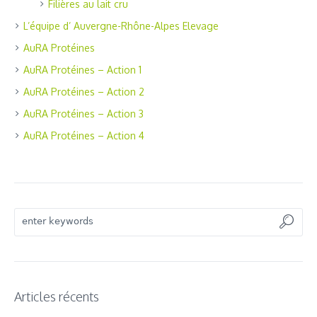
Filières au lait cru
L’équipe d’ Auvergne-Rhône-Alpes Elevage
AuRA Protéines
AuRA Protéines – Action 1
AuRA Protéines – Action 2
AuRA Protéines – Action 3
AuRA Protéines – Action 4
Articles récents