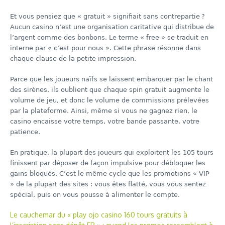
Et vous pensiez que « gratuit » signifiait sans contrepartie ?
Aucun casino n’est une organisation caritative qui distribue de
l’argent comme des bonbons. Le terme « free » se traduit en
interne par « c’est pour nous ». Cette phrase résonne dans
chaque clause de la petite impression.
Parce que les joueurs naïfs se laissent embarquer par le chant
des sirènes, ils oublient que chaque spin gratuit augmente le
volume de jeu, et donc le volume de commissions prélevées
par la plateforme. Ainsi, même si vous ne gagnez rien, le
casino encaisse votre temps, votre bande passante, votre
patience.
En pratique, la plupart des joueurs qui exploitent les 105 tours
finissent par déposer de façon impulsive pour débloquer les
gains bloqués. C’est le même cycle que les promotions « VIP
» de la plupart des sites : vous êtes flatté, vous vous sentez
spécial, puis on vous pousse à alimenter le compte.
Le cauchemar du « play ojo casino 160 tours gratuits à