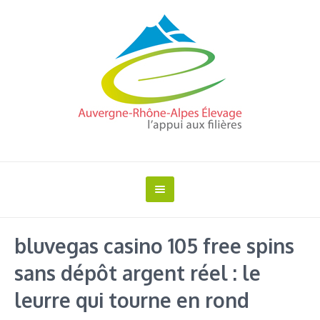
bluvegas casino 105 free spins
sans dépôt argent réel : le
leurre qui tourne en rond