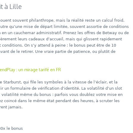
 à Lille
jouent souvent philanthrope, mais la réalité reste un calcul froid.
autre qu’une mise de départ limitée, souvent assortie de conditions
 en un cauchemar administratif. Prenez les offres de Betway ou de
ièrement leurs cadeaux d’accueil, mais qui glissent rapidement
t conditions. On s’y attend à peine : le bonus peut être de 10
 avant de le retirer. Une vraie partie de patience, ou plutôt de
ndPlay : un mirage tarifé en FR
 Starburst, qui file les symboles à la vitesse de l’éclair, et la
r un formulaire de vérification d’identité. La volatilité d’un slot
volatilité même du bonus : parfois vous doublez votre mise en
ez coincé dans le même état pendant des heures, à scruter les
rent jamais.
30x le bonus