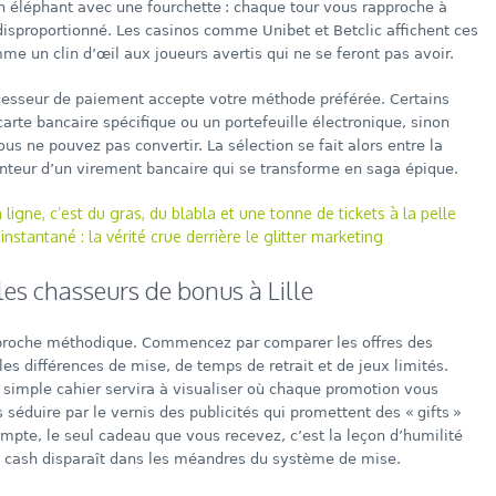
 éléphant avec une fourchette : chaque tour vous rapproche à
e disproportionné. Les casinos comme Unibet et Betclic affichent ces
me un clin d’œil aux joueurs avertis qui ne se feront pas avoir.
rocesseur de paiement accepte votre méthode préférée. Certains
arte bancaire spécifique ou un portefeuille électronique, sinon
s ne pouvez pas convertir. La sélection se fait alors entre la
lenteur d’un virement bancaire qui se transforme en saga épique.
ligne, c’est du gras, du blabla et une tonne de tickets à la pelle
stantané : la vérité crue derrière le glitter marketing
les chasseurs de bonus à Lille
pproche méthodique. Commencez par comparer les offres des
es différences de mise, de temps de retrait et de jeux limités.
simple cahier servira à visualiser où chaque promotion vous
séduire par le vernis des publicités qui promettent des « gifts »
ompte, le seul cadeau que vous recevez, c’est la leçon d’humilité
 cash disparaît dans les méandres du système de mise.