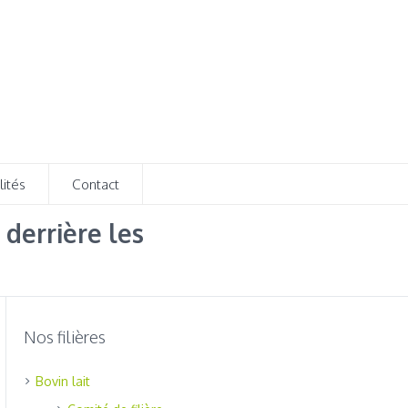
lités
Contact
 derrière les
Nos filières
Bovin lait