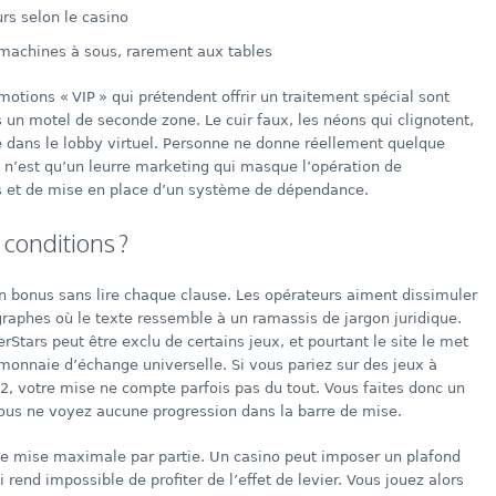
urs selon le casino
 machines à sous, rarement aux tables
motions « VIP » qui prétendent offrir un traitement spécial sont
un motel de seconde zone. Le cuir faux, les néons qui clignotent,
e dans le lobby virtuel. Personne ne donne réellement quelque
» n’est qu’un leurre marketing qui masque l’opération de
s et de mise en place d’un système de dépendance.
conditions ?
n bonus sans lire chaque clause. Les opérateurs aiment dissimuler
raphes où le texte ressemble à un ramassis de jargon juridique.
Stars peut être exclu de certains jeux, et pourtant le site le met
monnaie d’échange universelle. Si vous pariez sur des jeux à
:2, votre mise ne compte parfois pas du tout. Vous faites donc un
vous ne voyez aucune progression dans la barre de mise.
 de mise maximale par partie. Un casino peut imposer un plafond
 rend impossible de profiter de l’effet de levier. Vous jouez alors