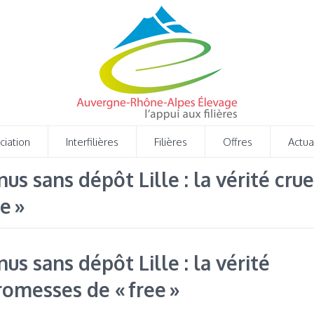
ciation
Interfilières
Filières
Offres
Actua
us sans dépôt Lille : la vérité crue
e »
us sans dépôt Lille : la vérité
romesses de « free »