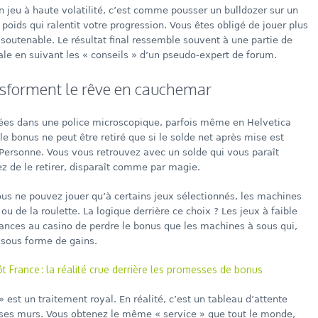
 jeu à haute volatilité, c’est comme pousser un bulldozer sur un
poids qui ralentit votre progression. Vous êtes obligé de jouer plus
soutenable. Le résultat final ressemble souvent à une partie de
ale en suivant les « conseils » d’un pseudo‑expert de forum.
ansforment le rêve en cauchemar
igées dans une police microscopique, parfois même en Helvetica
le bonus ne peut être retiré que si le solde net après mise est
 ? Personne. Vous vous retrouvez avec un solde qui vous paraît
ez de le retirer, disparaît comme par magie.
. Vous ne pouvez jouer qu’à certains jeux sélectionnés, les machines
ou de la roulette. La logique derrière ce choix ? Les jeux à faible
nces au casino de perdre le bonus que les machines à sous qui,
e sous forme de gains.
 France : la réalité crue derrière les promesses de bonus
» est un traitement royal. En réalité, c’est un tableau d’attente
 ses murs. Vous obtenez le même « service » que tout le monde,