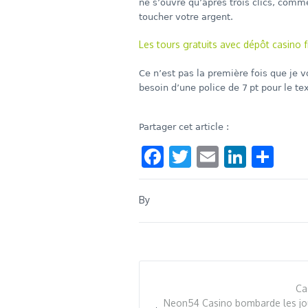
ne s’ouvre qu’après trois clics, com
toucher votre argent.
Les tours gratuits avec dépôt casino 
Ce n’est pas la première fois que je 
besoin d’une police de 7 pt pour le t
Partager cet article :
Facebook
Twitter
Email
Linke
Sha
By
Ca
Neon54 Casino bombarde les joue