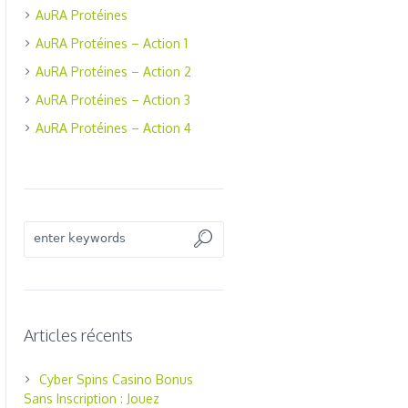
AuRA Protéines
AuRA Protéines – Action 1
AuRA Protéines – Action 2
AuRA Protéines – Action 3
AuRA Protéines – Action 4
Articles récents
Cyber Spins Casino Bonus
Sans Inscription : Jouez