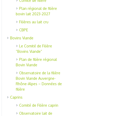
Comité de filière
Plan régional de filière
bovin lait 2023-2027
Filières au lait cru
CBPE
Bovins Viande
Le Comité de Filière
“Bovins Viande”
Plan de filière régional
Bovin Viande
Observatoire de la filière
Bovin Viande Auvergne-
Rhône-Alpes – Données de
filière
Caprins
Comité de Filière caprin
Observatoire lait de