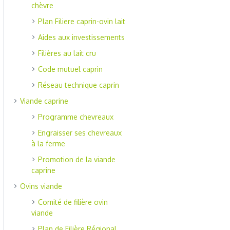
chèvre
Plan Filiere caprin-ovin lait
Aides aux investissements
Filières au lait cru
Code mutuel caprin
Réseau technique caprin
Viande caprine
Programme chevreaux
Engraisser ses chevreaux
à la ferme
Promotion de la viande
caprine
Ovins viande
Comité de filière ovin
viande
Plan de Filière Régional