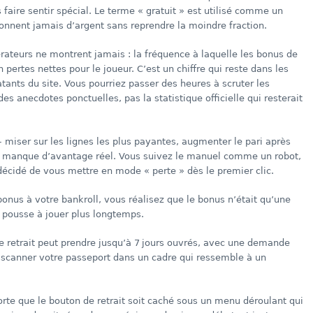
faire sentir spécial. Le terme « gratuit » est utilisé comme un
donnent jamais d’argent sans reprendre la moindre fraction.
érateurs ne montrent jamais : la fréquence à laquelle les bonus de
ertes nettes pour le joueur. C’est un chiffre qui reste dans les
atants du site. Vous pourriez passer des heures à scruter les
s anecdotes ponctuelles, pas la statistique officielle qui resterait
– miser sur les lignes les plus payantes, augmenter le pari après
e manque d’avantage réel. Vous suivez le manuel comme un robot,
décidé de vous mettre en mode « perte » dès le premier clic.
onus à votre bankroll, vous réalisez que le bonus n’était qu’une
s pousse à jouer plus longtemps.
de retrait peut prendre jusqu’à 7 jours ouvrés, avec une demande
à scanner votre passeport dans un cadre qui ressemble à un
 sorte que le bouton de retrait soit caché sous un menu déroulant qui