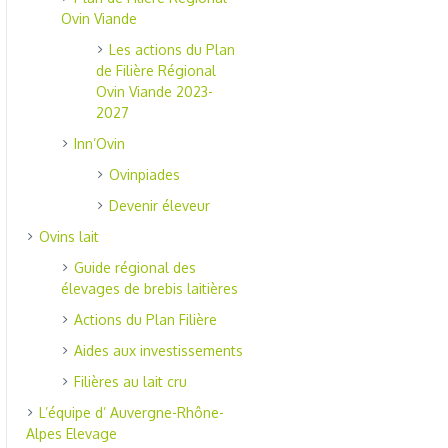
Ovin Viande
Les actions du Plan
de Filière Régional
Ovin Viande 2023-
2027
Inn’Ovin
Ovinpiades
Devenir éleveur
Ovins lait
Guide régional des
élevages de brebis laitières
Actions du Plan Filière
Aides aux investissements
Filières au lait cru
L’équipe d’ Auvergne-Rhône-
Alpes Elevage