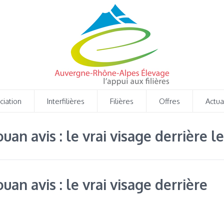
ciation
Interfilières
Filières
Offres
Actua
uan avis : le vrai visage derrière le
uan avis : le vrai visage derrière