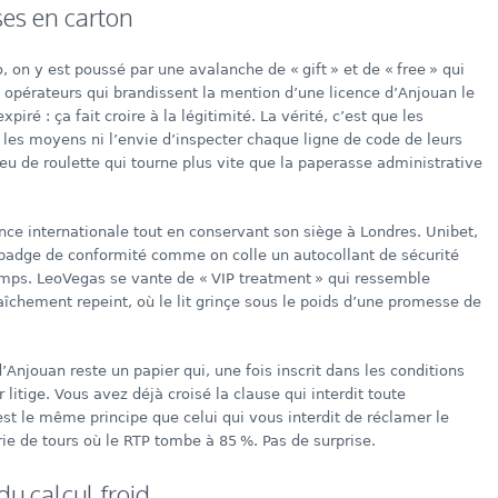
ses en carton
, on y est poussé par une avalanche de « gift » et de « free » qui
s opérateurs qui brandissent la mention d’une licence d’Anjouan le
ré : ça fait croire à la légitimité. La vérité, c’est que les
ni les moyens ni l’envie d’inspecter chaque ligne de code de leurs
jeu de roulette qui tourne plus vite que la paperasse administrative
nce internationale tout en conservant son siège à Londres. Unibet,
e badge de conformité comme on colle un autocollant de sécurité
emps. LeoVegas se vante de « VIP treatment » qui ressemble
îchement repeint, où le lit grinçe sous le poids d’une promesse de
d’Anjouan reste un papier qui, une fois inscrit dans les conditions
r litige. Vous avez déjà croisé la clause qui interdit toute
st le même principe que celui qui vous interdit de réclamer le
rie de tours où le RTP tombe à 85 %. Pas de surprise.
du calcul froid