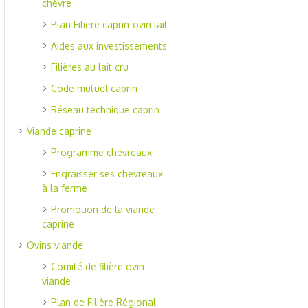
chèvre
Plan Filiere caprin-ovin lait
Aides aux investissements
Filières au lait cru
Code mutuel caprin
Réseau technique caprin
Viande caprine
Programme chevreaux
Engraisser ses chevreaux
à la ferme
Promotion de la viande
caprine
Ovins viande
Comité de filière ovin
viande
Plan de Filière Régional