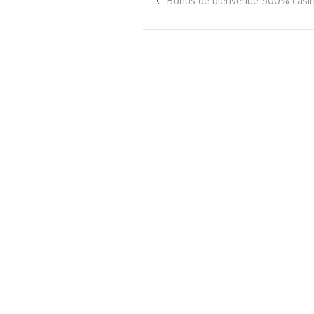
Bonus de bienvenue 500% casino :