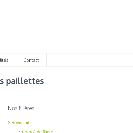
lités
Contact
s paillettes
Nos filières
Bovin lait
Comité de filière