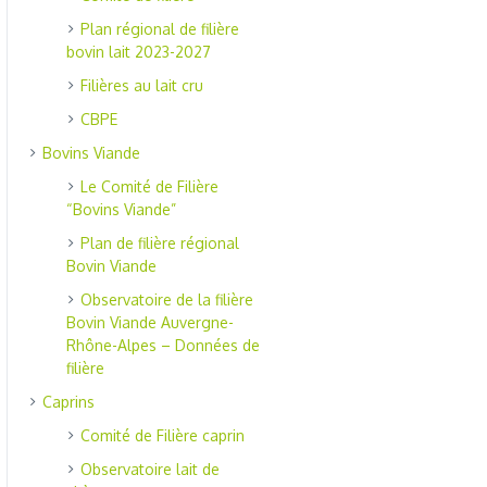
Plan régional de filière
bovin lait 2023-2027
Filières au lait cru
CBPE
Bovins Viande
Le Comité de Filière
“Bovins Viande”
Plan de filière régional
Bovin Viande
Observatoire de la filière
Bovin Viande Auvergne-
Rhône-Alpes – Données de
filière
Caprins
Comité de Filière caprin
Observatoire lait de