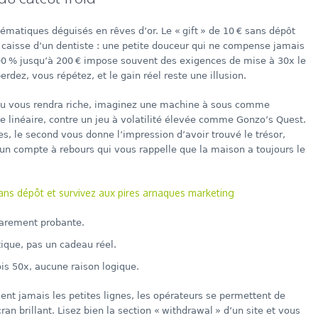
matiques déguisés en rêves d’or. Le « gift » de 10 € sans dépôt
a caisse d’un dentiste : une petite douceur qui ne compense jamais
00 % jusqu’à 200 € impose souvent des exigences de mise à 30x le
dez, vous répétez, et le gain réel reste une illusion.
jeu vous rendra riche, imaginez une machine à sous comme
que linéaire, contre un jeu à volatilité élevée comme Gonzo’s Quest.
es, le second vous donne l’impression d’avoir trouvé le trésor,
un compte à rebours qui vous rappelle que la maison a toujours le
sans dépôt et survivez aux pires arnaques marketing
rarement probante.
ique, pas un cadeau réel.
ois 50x, aucune raison logique.
sent jamais les petites lignes, les opérateurs se permettent de
ran brillant. Lisez bien la section « withdrawal » d’un site et vous