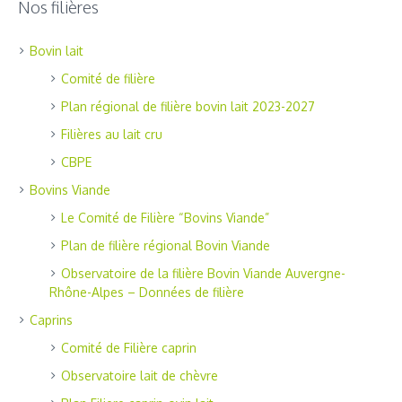
Nos filières
Bovin lait
Comité de filière
Plan régional de filière bovin lait 2023-2027
Filières au lait cru
CBPE
Bovins Viande
Le Comité de Filière “Bovins Viande”
Plan de filière régional Bovin Viande
Observatoire de la filière Bovin Viande Auvergne-
Rhône-Alpes – Données de filière
Caprins
Comité de Filière caprin
Observatoire lait de chèvre