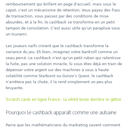
remboursement qui brillent en page d’accueil, mais sous le
capot, c’est un mécanisme de rétention. Vous payez des frais
de transaction, vous passez par des conditions de mise
absurdes, et à la fin, le cashback se transforme en un petit
tampon de consolation. C’est aussi utile qu’un parapluie sous
un tsunami.
Les joueurs naïfs croient que le cashback transforme la
variance du jeu. Eh bien, imaginez votre bankroll comme un
seau percé. Le cashback n’est qu’un petit ruban qui ralentisse
la fuite, pas une solution miracle. Si vous êtes déjà en train de
dépenser votre argent sur des machines à sous à haute
volatilité comme Starburst ou Gonzo’s Quest, le cashback
n’arrêtera pas la chute, il la rend simplement un peu plus
bruyante.
Scratch cards en ligne France : la vérité brute derrière le glitter
Pourquoi le cashback apparaît comme une aubaine
Parce que les mathématiciens du marketing savent comment