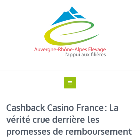
Cashback Casino France : La
vérité crue derrière les
promesses de remboursement