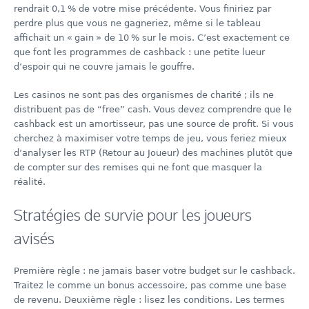
rendrait 0,1 % de votre mise précédente. Vous finiriez par
perdre plus que vous ne gagneriez, même si le tableau
affichait un « gain » de 10 % sur le mois. C’est exactement ce
que font les programmes de cashback : une petite lueur
d’espoir qui ne couvre jamais le gouffre.
Les casinos ne sont pas des organismes de charité ; ils ne
distribuent pas de “free” cash. Vous devez comprendre que le
cashback est un amortisseur, pas une source de profit. Si vous
cherchez à maximiser votre temps de jeu, vous feriez mieux
d’analyser les RTP (Retour au Joueur) des machines plutôt que
de compter sur des remises qui ne font que masquer la
réalité.
Stratégies de survie pour les joueurs
avisés
Première règle : ne jamais baser votre budget sur le cashback.
Traitez le comme un bonus accessoire, pas comme une base
de revenu. Deuxième règle : lisez les conditions. Les termes