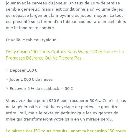
jouer avec le cerveau du joueur. Un taux de 10 % de remise
semble généreux, mais il est conditionné à un volume de jeu
qui dépasse largement la moyenne du joueur moyen. Le tout
est présenté sous forme d’un tableau couleur arc‑en‑ciel, alors
que le fond reste sombre.
Et voilà le tableau typique :
Dolly Casino 100 Tours Gratuits Sans Wager 2026 France : La
Promesse Délirante Qui Ne Tiendra Pas
Déposer 100 €
Jouer 1 000 € de mises
Recevoir 5 % de cashback = 50 €
Vous avez donc perdu 950 € pour récupérer 50 €… Ce n’est pas
de la générosité, c’est du recyclage de pertes. Le gros titre
attire l’œil, mais le texte en petit indique les exigences de
mise qui transformeront votre gain en un mirage perdu.
Le mirage des 150 tours gratuits : anonym bet casino 150 tours