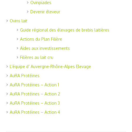
Ovinpiades
Devenir éleveur
Ovins lait
Guide régional des élevages de brebis laitières
Actions du Plan Filière
Aides aux investissements
Filières au lait cru
L’équipe d’ Auvergne-Rhône-Alpes Elevage
AuRA Protéines
AuRA Protéines – Action 1
AuRA Protéines – Action 2
AuRA Protéines – Action 3
AuRA Protéines – Action 4