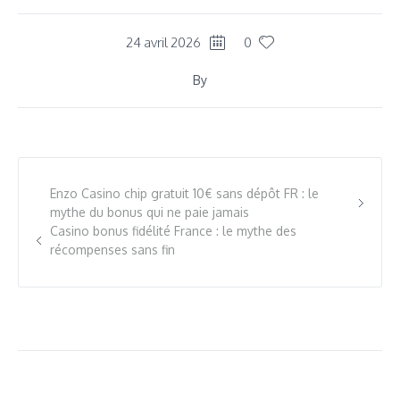
24 avril 2026
0
By
Enzo Casino chip gratuit 10€ sans dépôt FR : le
mythe du bonus qui ne paie jamais
Casino bonus fidélité France : le mythe des
récompenses sans fin