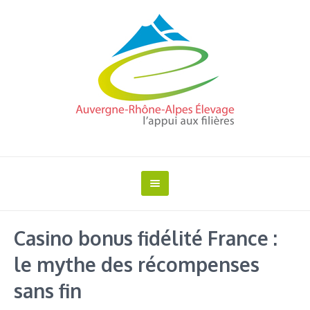
Casino bonus fidélité France :
le mythe des récompenses
sans fin