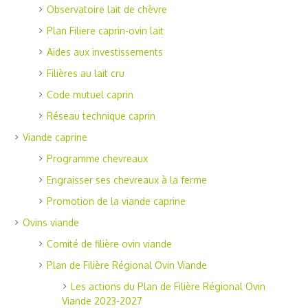
Observatoire lait de chèvre
Plan Filiere caprin-ovin lait
Aides aux investissements
Filières au lait cru
Code mutuel caprin
Réseau technique caprin
Viande caprine
Programme chevreaux
Engraisser ses chevreaux à la ferme
Promotion de la viande caprine
Ovins viande
Comité de filière ovin viande
Plan de Filière Régional Ovin Viande
Les actions du Plan de Filière Régional Ovin
Viande 2023-2027