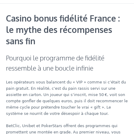
Casino bonus fidélité France :
le mythe des récompenses
sans fin
Pourquoi le programme de fidélité
ressemble à une boucle infinie
Les opérateurs vous balancent du « VIP » comme si c’était du
pain gratuit. En réalité, c’est du pain rassis servi sur une
assiette en carton. Un joueur qui s’inscrit, mise 50 €, voit son
compte gonfler de quelques euros, puis il doit recommencer le
même cycle pour prétendre toucher le vrai « gift ». Le
système se nourrit de votre désespoir à chaque tour.
BetClic, Unibet et PokerStars offrent des programmes qui
promettent une montée en grade. Au premier niveau, vous