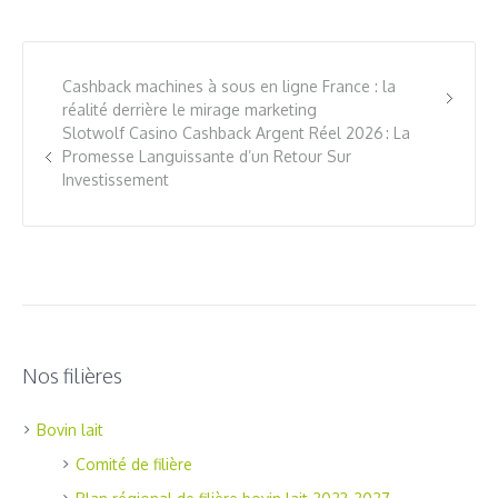
Cashback machines à sous en ligne France : la
réalité derrière le mirage marketing
Slotwolf Casino Cashback Argent Réel 2026 : La
Promesse Languissante d’un Retour Sur
Investissement
Nos filières
Bovin lait
Comité de filière