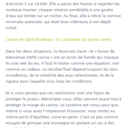
d’environ 1 sur 10 000. Elle a passé des heures à regarder les
rouleaux tourner, chaque rotation semblable à une goutte
d’eau qui tombe sur un rocher. Au final, elle a retiré la somme
minimale autorisée, qui était bien inférieure à son dépôt
initial.
Casino en ligne Bordeaux : le cauchemar du joueur averti
Dans les deux situations, la leçon est claire : le « bonus de
bienvenue 200% casino » est un écran de fumée qui masque
le coût réel du jeu. Il faut le traiter comme une équation, non
comme un cadeau. Le résultat final dépend toujours du ratio
mise/bonus, de la volatilité des jeux sélectionnés, et de la
rigueur avec laquelle vous lisez les conditions.
Et si vous pensez que ces restrictions sont une façon de
protéger le joueur, détrompez‑vous. Elles servent avant tout à
protéger la marge du casino. Le système est conçu pour que,
même si vous avez l’impression d’avancer, vous restez au
même point d’équilibre, voire en perte. C’est un peu comme
essayer de grimper une montagne en portant un sac à dos