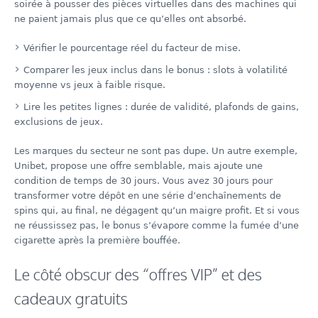
soirée à pousser des pièces virtuelles dans des machines qui
ne paient jamais plus que ce qu’elles ont absorbé.
Vérifier le pourcentage réel du facteur de mise.
Comparer les jeux inclus dans le bonus : slots à volatilité
moyenne vs jeux à faible risque.
Lire les petites lignes : durée de validité, plafonds de gains,
exclusions de jeux.
Les marques du secteur ne sont pas dupe. Un autre exemple,
Unibet, propose une offre semblable, mais ajoute une
condition de temps de 30 jours. Vous avez 30 jours pour
transformer votre dépôt en une série d’enchaînements de
spins qui, au final, ne dégagent qu’un maigre profit. Et si vous
ne réussissez pas, le bonus s’évapore comme la fumée d’une
cigarette après la première bouffée.
Le côté obscur des “offres VIP” et des
cadeaux gratuits