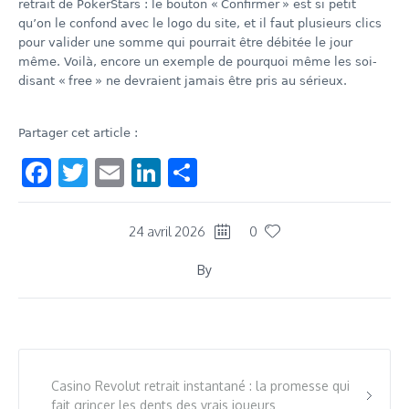
retrait de PokerStars : le bouton « Confirmer » est si petit
qu’on le confond avec le logo du site, et il faut plusieurs clics
pour valider une somme qui pourrait être débitée le jour
même. Voilà, encore un exemple de pourquoi même les soi-
disant « free » ne devraient jamais être pris au sérieux.
Partager cet article :
Facebook
Twitter
Email
LinkedIn
Share
24 avril 2026
0
By
Casino Revolut retrait instantané : la promesse qui
fait grincer les dents des vrais joueurs