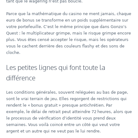
tant que le wagering n’est pas bouclé.
Parce que la mathématique du casino ne ment jamais, chaque
euro de bonus se transforme en un poids supplémentaire sur
votre portefeuille. C’est le même principe que dans Gonzo’s
Quest : le multiplicateur grimpe, mais le risque grimpe encore
plus. Vous êtes censé accepter le risque, mais les opérateurs
vous le cachent derrière des couleurs flashy et des sons de
cloche.
Les petites lignes qui font toute la
différence
Les conditions générales, souvent reléguées au bas de page,
sont le vrai terrain de jeu. Elles regorgent de restrictions qui
rendent le « bonus gratuit » presque antichrétien. Par
exemple, le délai de retrait peut atteindre 72 heures, alors que
le processus de vérification d’identité vous prend deux
semaines. Vous voilà coincé entre un côté qui veut votre
argent et un autre qui ne veut pas le lui rendre.