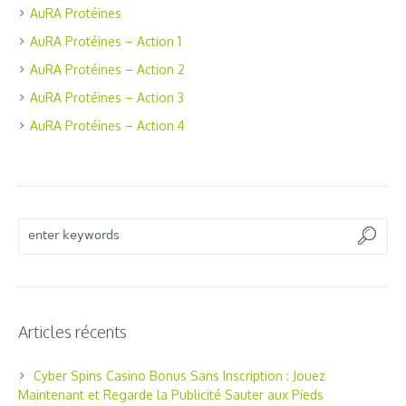
AuRA Protéines
AuRA Protéines – Action 1
AuRA Protéines – Action 2
AuRA Protéines – Action 3
AuRA Protéines – Action 4
Articles récents
Cyber Spins Casino Bonus Sans Inscription : Jouez
Maintenant et Regarde la Publicité Sauter aux Pieds