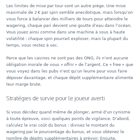
Les limites de mise par tour sont un autre piège. Une mise
maximale de 2 € par spin semble anecdotique, mais lorsqu’on
vous force à balancer des milliers de tours pour atteindre le
wagering, chaque pari devient une goutte d’eau dans l’océan.
Vous jouez ainsi comme dans une machine à sous à haute
volatilité : chaque spin pourrait exploser, mais la plupart du
temps, vous restez à sec.
Parce que les casinos ne sont pas des ONG, ils n’ont aucune
obligation morale de vous « offrir » de l’argent. Ce « free » que
vous voyez dans les pubs n’est qu’un leurre pour vous faire
déposer davantage, et chaque dépôt supplémentaire alimente
leur marge brute.
Stratégies de survie pour le joueur averti
Si vous décidez quand même de plonger, armé d’un cynisme
à toute épreuve, voici quelques points de vigilance. D’abord,
calculez le vrai coût du bonus : divisez le montant du
wagering par le pourcentage du bonus, et vous obtenez le
nombre de dépôts supplémentaires à prévoir. Ensuite,